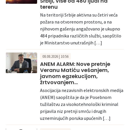
Srbiji, više od 480 ljudi na
terenu
Na teritoriji Srbije aktivna su četiri veća
požara na otvorenom prostoru, a na
njihovom gašenju angažovano je ukupno
484 pripadnika različitih službi, saopštilo
je Ministarstvo unutrašnjih […]
08.08.2026 | 10:56
ANEM ALARM: Nove pretnje
Veranu Matiću vešanjem,
javnom egzekucijom,
žrtvovanjem…
Asocijacija nezavisnih elektronskih medija
(ANEM) saopštila je da je Posebnom
tužilaštvu za visokotehnološki kriminal
prijavila niz pretnji smrću i drugih
uznemirujućih poruka upućenih […]