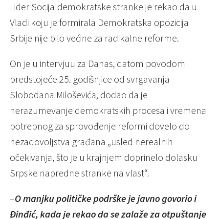
Lider Socijaldemokratske stranke je rekao da u
Vladi koju je formirala Demokratska opozicija
Srbije nije bilo većine za radikalne reforme.
On je u intervjuu za Danas, datom povodom
predstojeće 25. godišnjice od svrgavanja
Slobodana Miloševića, dodao da je
nerazumevanje demokratskih procesa i vremena
potrebnog za sprovođenje reformi dovelo do
nezadovoljstva građana „usled nerealnih
očekivanja, što je u krajnjem doprinelo dolasku
Srpske napredne stranke na vlast“.
–
O manjku političke podrške je javno govorio i
Đinđić, kada je rekao da se zalaže za otpuštanje