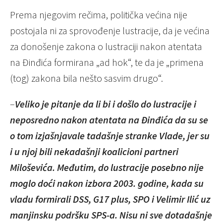
Prema njegovim rečima, politička većina nije
postojala ni za sprovođenje lustracije, da je većina
za donošenje zakona o lustraciji nakon atentata
na Đinđića formirana „ad hok“, te da je „primena
(tog) zakona bila nešto sasvim drugo“.
–
Veliko je pitanje da li bi i došlo do lustracije i
neposredno nakon atentata na Đinđića da su se
o tom izjašnjavale tadašnje stranke Vlade, jer su
i u njoj bili nekadašnji koalicioni partneri
Miloševića. Međutim, do lustracije posebno nije
moglo doći nakon izbora 2003. godine, kada su
vladu formirali DSS, G17 plus, SPO i Velimir Ilić uz
manjinsku podršku SPS-a. Nisu ni sve dotadašnje