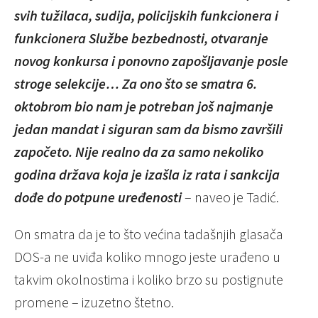
svih tužilaca, sudija, policijskih funkcionera i
funkcionera Službe bezbednosti, otvaranje
novog konkursa i ponovno zapošljavanje posle
stroge selekcije… Za ono što se smatra 6.
oktobrom bio nam je potreban još najmanje
jedan mandat i siguran sam da bismo završili
započeto. Nije realno da za samo nekoliko
godina država koja je izašla iz rata i sankcija
dođe do potpune uređenosti
– naveo je Tadić.
On smatra da je to što većina tadašnjih glasača
DOS-a ne uviđa koliko mnogo jeste urađeno u
takvim okolnostima i koliko brzo su postignute
promene – izuzetno štetno.