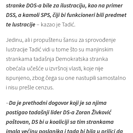
stranke DOS-a bile za ilustraciju, kao na primer
DSS, a kamoli SPS, čiji bi funkcioneri bili predmet
te lustracije
– kazao je Tadić.
Jedinu, ali i propuštenu šansu za sprovođenje
lustracije Tadić vidi u tome što su manjinskim
strankama tadašnja Demokratska stranka
obećala učešće u izvršnoj vlasti, koje nije
ispunjeno, zbog čega su one nastupili samostalno
i nisu prešle cenzus.
–
Da je prethodni dogovor koji je sa njima
postigao tadašnji lider DS-a Zoran Živković
poštovan, DS bi u koaliciji sa tim strankama
imala većinu poslanika i tada bi bila u prilici da