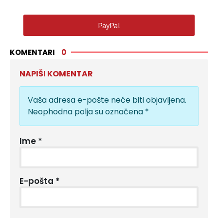
PayPal
KOMENTARI
0
NAPIŠI KOMENTAR
Vaša adresa e-pošte neće biti objavljena.
Neophodna polja su označena
*
Ime
*
E-pošta
*