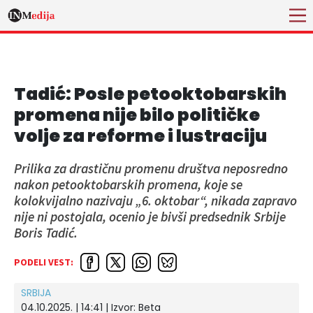
Tadić: Posle petooktobarskih
promena nije bilo političke
volje za reforme i lustraciju
Prilika za drastičnu promenu društva neposredno
nakon petooktobarskih promena, koje se
kolokvijalno nazivaju „6. oktobar“, nikada zapravo
nije ni postojala, ocenio je bivši predsednik Srbije
Boris Tadić.
PODELI VEST:
SRBIJA
04.10.2025. | 14:41
| Izvor:
Beta