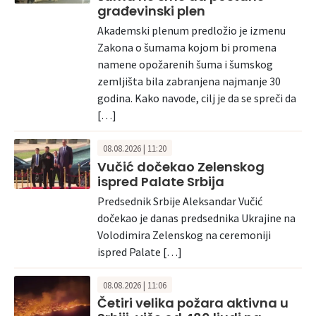
građevinski plen
Akademski plenum predložio je izmenu
Zakona o šumama kojom bi promena
namene opožarenih šuma i šumskog
zemljišta bila zabranjena najmanje 30
godina. Kako navode, cilj je da se spreči da
[…]
08.08.2026 | 11:20
Vučić dočekao Zelenskog
ispred Palate Srbija
Predsednik Srbije Aleksandar Vučić
dočekao je danas predsednika Ukrajine na
Volodimira Zelenskog na ceremoniji
ispred Palate […]
08.08.2026 | 11:06
Četiri velika požara aktivna u