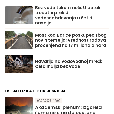
Bez vode tokom noći: U petak
trosatni prekid
vodosnabdevanja u četiri
naselja
Most kod Barice poskupeo zbog
novih temelja: Vrednost radova
procenjena na 17 miliona dinara
Havarija na vodovodnoj mreži:
Cela Inđija bez vode
OSTALO IZ KATEGORIJE SRBIJA
08.08.2026 | 13:09
Akademski plenum: Izgorela
šuma ne sme da postane