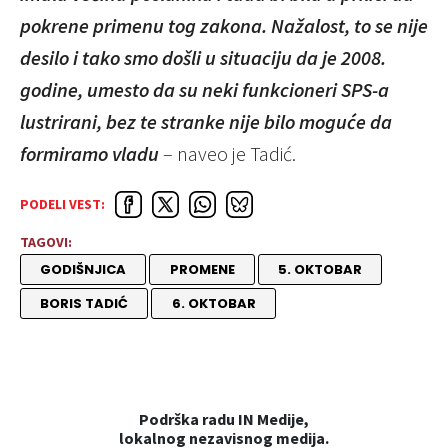
pokrene primenu tog zakona. Nažalost, to se nije
desilo i tako smo došli u situaciju da je 2008.
godine, umesto da su neki funkcioneri SPS-a
lustrirani, bez te stranke nije bilo moguće da
formiramo vladu
– naveo je Tadić.
PODELI VEST:
TAGOVI:
GODIŠNJICA
PROMENE
5. OKTOBAR
BORIS TADIĆ
6. OKTOBAR
Podrška radu IN Medije,
lokalnog nezavisnog medija.