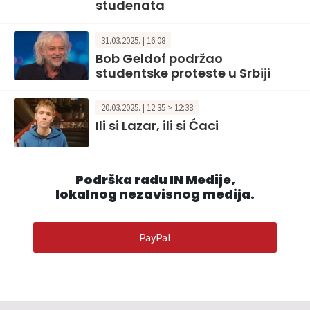
studenata
31.03.2025. | 16:08
Bob Geldof podržao
studentske proteste u Srbiji
20.03.2025. | 12:35 > 12:38
Ili si Lazar, ili si Ćaci
Podrška radu IN Medije,
lokalnog nezavisnog medija.
PayPal