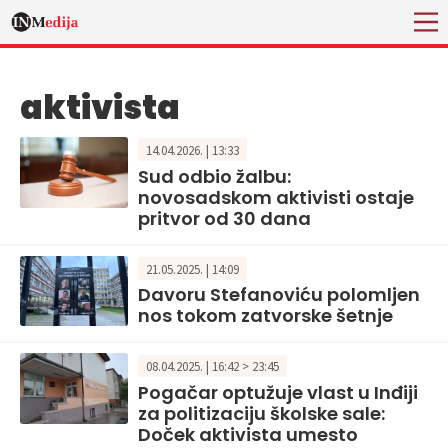
aktivista
14.04.2026. | 13:33
Sud odbio žalbu:
novosadskom aktivisti ostaje
pritvor od 30 dana
21.05.2025. | 14:09
Davoru Stefanoviću polomljen
nos tokom zatvorske šetnje
08.04.2025. | 16:42 > 23:45
Pogačar optužuje vlast u Inđiji
za politizaciju školske sale:
Doček aktivista umesto