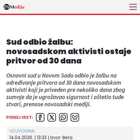
Sud odbio žalbu:
novosadskom aktivisti ostaje
pritvor od 30 dana
Osnovni sud u Novom Sadu odbio je žalbu na
određivanje pritvora od 30 dana novosadskom
aktivisti koji je priveden pre nekoliko dana zbog
sumnje da je ugrožavao sigurnost i oštetio tuđe
stvari, prenose novosadski mediji.
PODELI VEST:
VOJVODINA
14.04.2026. | 13:33
| Izvor:
Beta