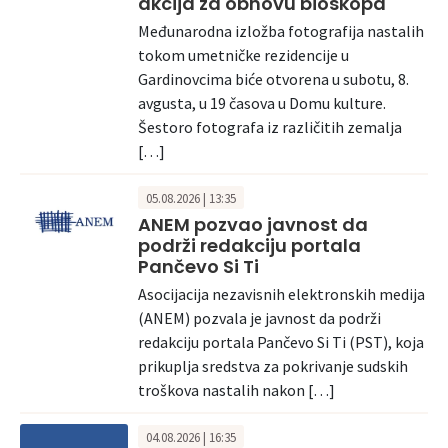
akcija za obnovu bioskopa
Međunarodna izložba fotografija nastalih
tokom umetničke rezidencije u
Gardinovcima biće otvorena u subotu, 8.
avgusta, u 19 časova u Domu kulture.
Šestoro fotografa iz različitih zemalja
[…]
05.08.2026 | 13:35
ANEM pozvao javnost da
podrži redakciju portala
Pančevo Si Ti
Asocijacija nezavisnih elektronskih medija
(ANEM) pozvala je javnost da podrži
redakciju portala Pančevo Si Ti (PST), koja
prikuplja sredstva za pokrivanje sudskih
troškova nastalih nakon […]
04.08.2026 | 16:35