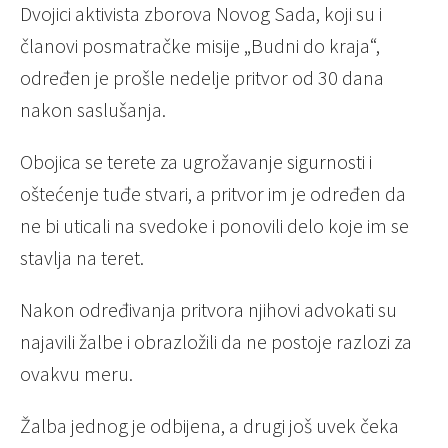
Dvojici aktivista zborova Novog Sada, koji su i
članovi posmatračke misije „Budni do kraja“,
određen je prošle nedelje pritvor od 30 dana
nakon saslušanja.
Obojica se terete za ugrožavanje sigurnosti i
oštećenje tuđe stvari, a pritvor im je određen da
ne bi uticali na svedoke i ponovili delo koje im se
stavlja na teret.
Nakon određivanja pritvora njihovi advokati su
najavili žalbe i obrazložili da ne postoje razlozi za
ovakvu meru.
Žalba jednog je odbijena, a drugi još uvek čeka