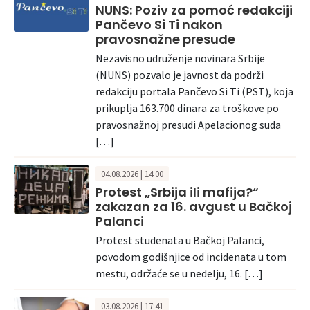
NUNS: Poziv za pomoć redakciji
Pančevo Si Ti nakon
pravosnažne presude
Nezavisno udruženje novinara Srbije
(NUNS) pozvalo je javnost da podrži
redakciju portala Pančevo Si Ti (PST), koja
prikuplja 163.700 dinara za troškove po
pravosnažnoj presudi Apelacionog suda
[…]
04.08.2026 | 14:00
Protest „Srbija ili mafija?“
zakazan za 16. avgust u Bačkoj
Palanci
Protest studenata u Bačkoj Palanci,
povodom godišnjice od incidenata u tom
mestu, održaće se u nedelju, 16. […]
03.08.2026 | 17:41