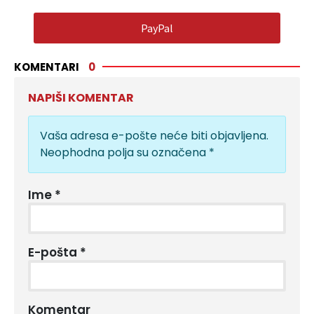
PayPal
KOMENTARI
0
NAPIŠI KOMENTAR
Vaša adresa e-pošte neće biti objavljena.
Neophodna polja su označena
*
Ime
*
E-pošta
*
Komentar