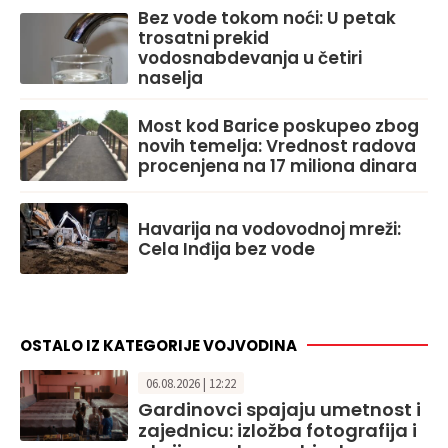
Bez vode tokom noći: U petak
trosatni prekid
vodosnabdevanja u četiri
naselja
Most kod Barice poskupeo zbog
novih temelja: Vrednost radova
procenjena na 17 miliona dinara
Havarija na vodovodnoj mreži:
Cela Inđija bez vode
OSTALO IZ KATEGORIJE VOJVODINA
06.08.2026 | 12:22
Gardinovci spajaju umetnost i
zajednicu: izložba fotografija i