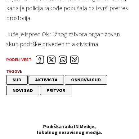
kada je policija takođe pokušala da izvrši pretres
prostorija.
Juče je ispred Okružnog zatvora organizovan
skup podrške privedenim aktivistima.
PODELI VEST:
TAGOVI:
SUD
AKTIVISTA
OSNOVNI SUD
NOVI SAD
PRITVOR
Podrška radu IN Medije,
lokalnog nezavisnog medija.