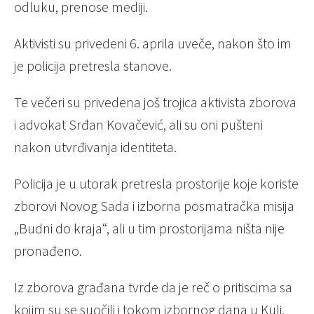
odluku, prenose mediji.
Aktivisti su privedeni 6. aprila uveče, nakon što im
je policija pretresla stanove.
Te večeri su privedena još trojica aktivista zborova
i advokat Srđan Kovačević, ali su oni pušteni
nakon utvrđivanja identiteta.
Policija je u utorak pretresla prostorije koje koriste
zborovi Novog Sada i izborna posmatračka misija
„Budni do kraja“, ali u tim prostorijama ništa nije
pronađeno.
Iz zborova građana tvrde da je reč o pritiscima sa
kojim su se suočili i tokom izbornog dana u Kuli,