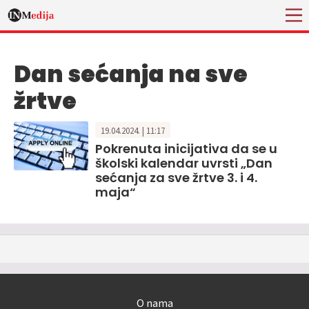
Dan sećanja na sve
žrtve
19.04.2024. | 11:17
Pokrenuta inicijativa da se u
školski kalendar uvrsti „Dan
sećanja za sve žrtve 3. i 4.
maja“
O nama