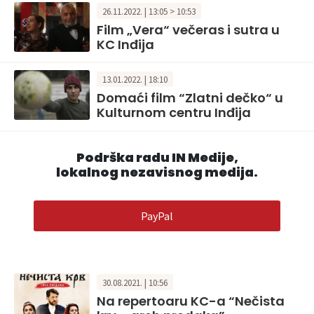
26.11.2022. | 13:05 > 10:53
Film „Vera“ večeras i sutra u
KC Inđija
13.01.2022. | 18:10
Domaći film “Zlatni dečko“ u
Kulturnom centru Inđija
Podrška radu IN Medije,
lokalnog nezavisnog medija.
PayPal
30.08.2021. | 10:56
Na repertoaru KC-a “Nečista