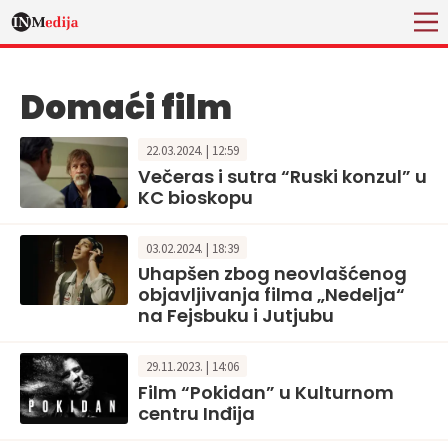
Domaći film
22.03.2024. | 12:59
Večeras i sutra “Ruski konzul” u
KC bioskopu
03.02.2024. | 18:39
Uhapšen zbog neovlašćenog
objavljivanja filma „Nedelja“
na Fejsbuku i Jutjubu
29.11.2023. | 14:06
Film “Pokidan” u Kulturnom
centru Inđija