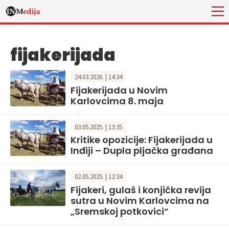
fijakerijada
24.03.2026. | 14:34
Fijakerijada u Novim
Karlovcima 8. maja
03.05.2025. | 13:35
Kritike opozicije: Fijakerijada u
Inđiji – Dupla pljačka građana
02.05.2025. | 12:34
Fijakeri, gulaš i konjička revija
sutra u Novim Karlovcima na
„Sremskoj potkovici“