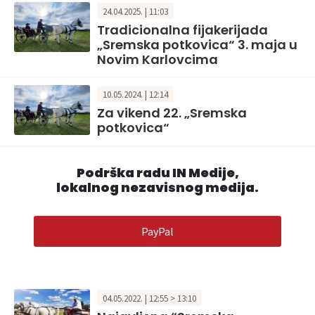
24.04.2025. | 11:03
Tradicionalna fijakerijada
„Sremska potkovica“ 3. maja u
Novim Karlovcima
10.05.2024. | 12:14
Za vikend 22. „Sremska
potkovica“
Podrška radu IN Medije,
lokalnog nezavisnog medija.
PayPal
04.05.2022. | 12:55 > 13:10