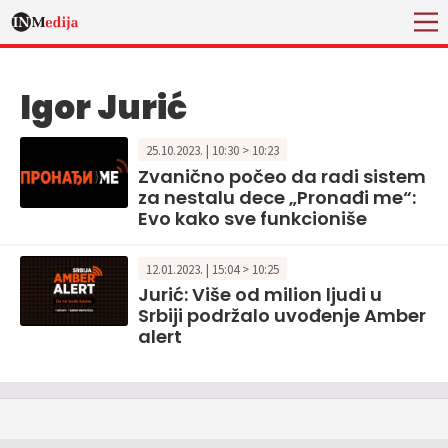
Igor Jurić
25.10.2023. | 10:30 > 10:23
Zvanično počeo da radi sistem
za nestalu dece „Pronađi me“:
Evo kako sve funkcioniše
12.01.2023. | 15:04 > 10:25
Jurić: Više od milion ljudi u
Srbiji podržalo uvođenje Amber
alert