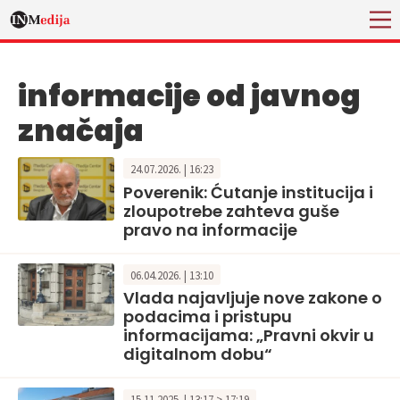
informacije od javnog
značaja
24.07.2026. | 16:23
Poverenik: Ćutanje institucija i
zloupotrebe zahteva guše
pravo na informacije
06.04.2026. | 13:10
Vlada najavljuje nove zakone o
podacima i pristupu
informacijama: „Pravni okvir u
digitalnom dobu“
15.11.2025. | 13:17 > 17:19