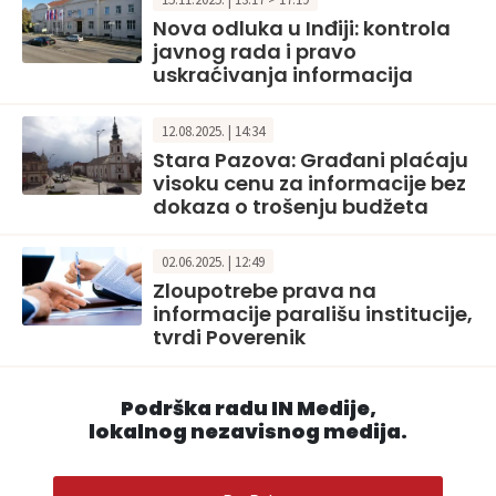
Nova odluka u Inđiji: kontrola
javnog rada i pravo
uskraćivanja informacija
12.08.2025. | 14:34
Stara Pazova: Građani plaćaju
visoku cenu za informacije bez
dokaza o trošenju budžeta
02.06.2025. | 12:49
Zloupotrebe prava na
informacije parališu institucije,
tvrdi Poverenik
Podrška radu IN Medije,
lokalnog nezavisnog medija.