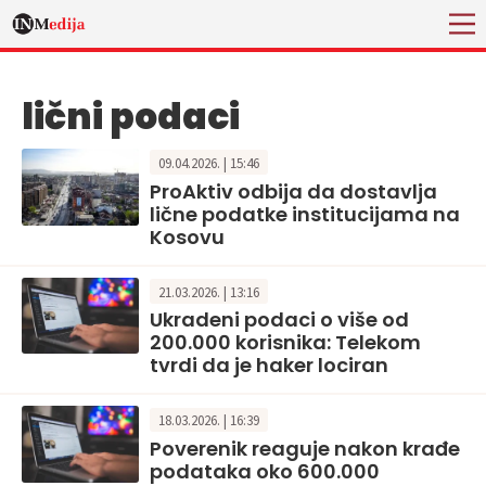
lični podaci
09.04.2026. | 15:46
ProAktiv odbija da dostavlja
lične podatke institucijama na
Kosovu
21.03.2026. | 13:16
Ukradeni podaci o više od
200.000 korisnika: Telekom
tvrdi da je haker lociran
18.03.2026. | 16:39
Poverenik reaguje nakon krađe
podataka oko 600.000