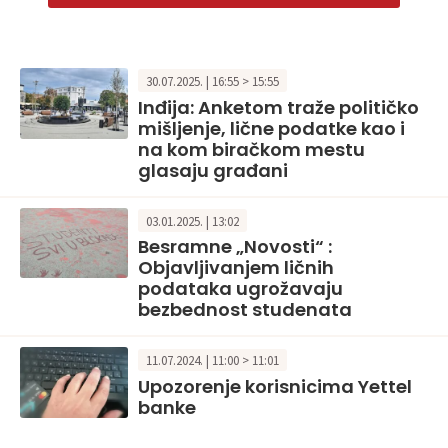
30.07.2025. | 16:55 > 15:55
Inđija: Anketom traže političko
mišljenje, lične podatke kao i
na kom biračkom mestu
glasaju građani
03.01.2025. | 13:02
Besramne „Novosti“ :
Objavljivanjem ličnih
podataka ugrožavaju
bezbednost studenata
11.07.2024. | 11:00 > 11:01
Upozorenje korisnicima Yettel
banke