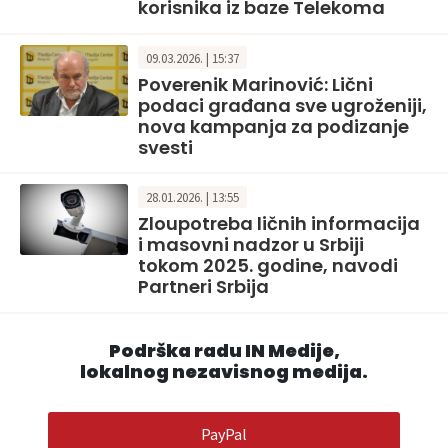
korisnika iz baze Telekoma
09.03.2026. | 15:37
Poverenik Marinović: Lični
podaci građana sve ugroženiji,
nova kampanja za podizanje
svesti
28.01.2026. | 13:55
Zloupotreba ličnih informacija
i masovni nadzor u Srbiji
tokom 2025. godine, navodi
Partneri Srbija
Podrška radu IN Medije,
lokalnog nezavisnog medija.
PayPal