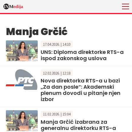
Manja Grčić
17.04.2026. | 14:10
UNS: Diploma direktorke RTS-a
ispod zakonskog uslova
12.02.2026. | 12:18
Nova direktorka RTS-a u bazi
„Za dan posle“: Akademski
plenum dovodi u pitanje njen
izbor
11.02.2026. | 15:04
Manja Grčić izabrana za
generalnu direktorku RTS-a