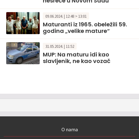
nesreće u Novom Sadu
09.06.2024. | 12:48 > 13:01
Maturanti iz 1965. obeležili 59.
godina „velike mature“
31.05.2024. | 11:52
MUP: Na maturu idi kao
slavljenik, ne kao vozač
O nama