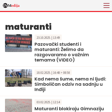
maturanti
23.10.2025. | 13:49
Pazovački studenti i
maturanti: Želimo da
razgovaramo o važnim
temama (VIDEO)
18.02.2025. | 16:48 > 08:58
Kad nema šume, nema ni ljudi:
Simboličan odziv na sadnju u
Inđiji
03.02.2025. | 12:14
Maturanti blokiraju Gimnaziju