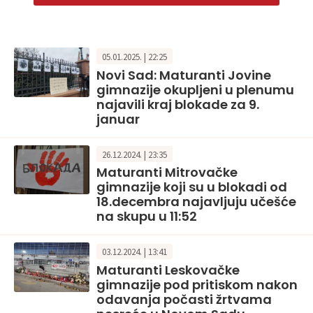
05.01.2025. | 22:25
Novi Sad: Maturanti Jovine
gimnazije okupljeni u plenumu
najavili kraj blokade za 9.
januar
26.12.2024. | 23:35
Maturanti Mitrovačke
gimnazije koji su u blokadi od
18.decembra najavljuju učešće
na skupu u 11:52
03.12.2024. | 13:41
Maturanti Leskovačke
gimnazije pod pritiskom nakon
odavanja počasti žrtvama