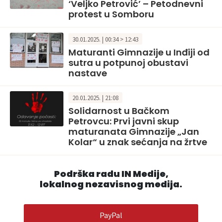
‘Veljko Petrović’ – Petodnevni
protest u Somboru
30.01.2025. | 00:34 > 12:43
Maturanti Gimnazije u Inđiji od
sutra u potpunoj obustavi
nastave
20.01.2025. | 21:08
Solidarnost u Bačkom
Petrovcu: Prvi javni skup
maturanata Gimnazije „Jan
Kolar“ u znak sećanja na žrtve
Podrška radu IN Medije,
lokalnog nezavisnog medija.
PayPal