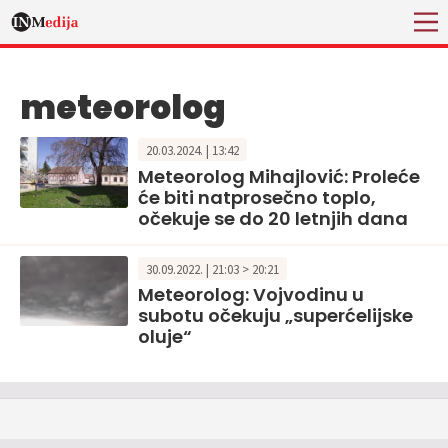
meteorolog
20.03.2024. | 13:42
Meteorolog Mihajlović: Proleće
će biti natprosečno toplo,
očekuje se do 20 letnjih dana
30.09.2022. | 21:03 > 20:21
Meteorolog: Vojvodinu u
subotu očekuju „superćelijske
oluje“