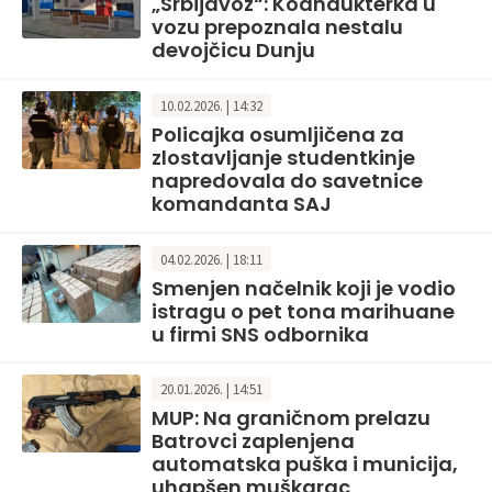
„Srbijavoz“: Kodndukterka u
vozu prepoznala nestalu
devojčicu Dunju
10.02.2026. | 14:32
Policajka osumljičena za
zlostavljanje studentkinje
napredovala do savetnice
komandanta SAJ
04.02.2026. | 18:11
Smenjen načelnik koji je vodio
istragu o pet tona marihuane
u firmi SNS odbornika
20.01.2026. | 14:51
MUP: Na graničnom prelazu
Batrovci zaplenjena
automatska puška i municija,
uhapšen muškarac