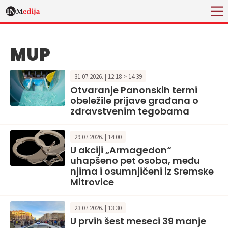
MUP
31.07.2026. | 12:18 > 14:39
Otvaranje Panonskih termi
obeležile prijave građana o
zdravstvenim tegobama
29.07.2026. | 14:00
U akciji „Armagedon“
uhapšeno pet osoba, među
njima i osumnjičeni iz Sremske
Mitrovice
23.07.2026. | 13:30
U prvih šest meseci 39 manje