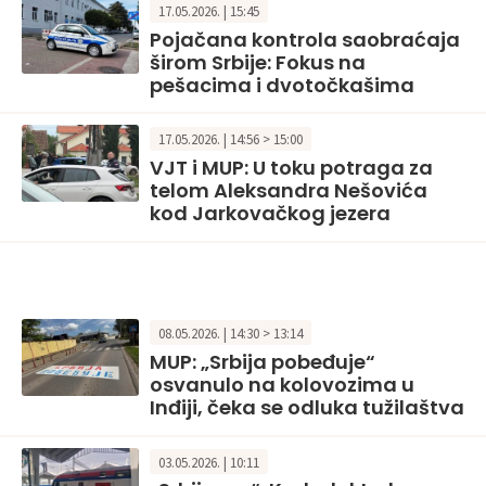
17.05.2026. | 15:45
Pojačana kontrola saobraćaja
širom Srbije: Fokus na
pešacima i dvotočkašima
17.05.2026. | 14:56 > 15:00
VJT i MUP: U toku potraga za
telom Aleksandra Nešovića
kod Jarkovačkog jezera
08.05.2026. | 14:30 > 13:14
MUP: „Srbija pobeđuje“
osvanulo na kolovozima u
Inđiji, čeka se odluka tužilaštva
03.05.2026. | 10:11