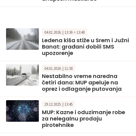
04.01.2026. | 13:36 > 13:40
Ledena kiša stiže u Srem i Južni
Banat: građani dobili SMS
upozorenje
04.01.2026. | 11:38
Nestabilno vreme naredna
četiri dana: MUP apeluje na
oprez i odlaganje putovanja
29.12.2025. | 13:45
MUP: Kazne i oduzimanje robe
za nelegalnu prodaju
pirotehnike