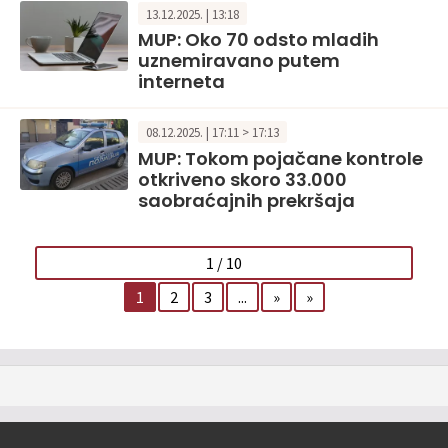
13.12.2025. | 13:18
MUP: Oko 70 odsto mladih
uznemiravano putem
interneta
08.12.2025. | 17:11 > 17:13
MUP: Tokom pojačane kontrole
otkriveno skoro 33.000
saobraćajnih prekršaja
1 / 10
1
2
3
...
»
»