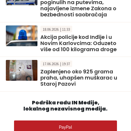
poginulih na putevima,
najavljene izmene Zakona o
bezbednosti saobraćaja
18.06.2026. | 11:33
Akcija policije kod Inđije i u
Novim Karlovcima: Oduzeto
više od 100 kilograma droge
17.06.2026. | 19:37
Zaplenjeno oko 925 grama
praha, uhapšen muškarac u
Staroj Pazovi
Podrška radu IN Medije,
lokalnog nezavisnog medija.
PayPal