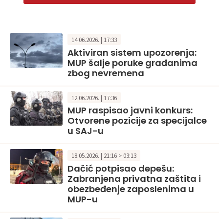
14.06.2026. | 17:33
Aktiviran sistem upozorenja:
MUP šalje poruke građanima
zbog nevremena
12.06.2026. | 17:36
MUP raspisao javni konkurs:
Otvorene pozicije za specijalce
u SAJ-u
18.05.2026. | 21:16 > 03:13
Dačić potpisao depešu:
Zabranjena privatna zaštita i
obezbeđenje zaposlenima u
MUP-u