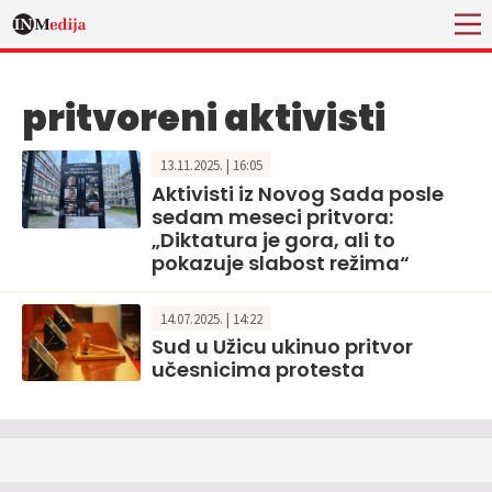
pritvoreni aktivisti
13.11.2025. | 16:05
Aktivisti iz Novog Sada posle
sedam meseci pritvora:
„Diktatura je gora, ali to
pokazuje slabost režima“
14.07.2025. | 14:22
Sud u Užicu ukinuo pritvor
učesnicima protesta