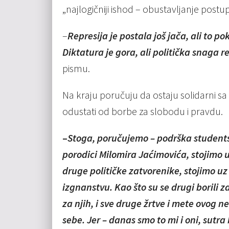
„najlogičniji ishod – obustavljanje postu
–
Represija je postala još jača, ali to
Diktatura je gora, ali politička snaga
pismu.
Na kraju poručuju da ostaju solidarni sa 
odustati od borbe za slobodu i pravdu.
–
Stoga, poručujemo – podrška students
porodici Milomira Jaćimovića, stojimo 
druge političke zatvorenike, stojimo uz
izgnanstvu.
Kao što su se drugi borili 
za njih, i sve druge žrtve i mete ovog
sebe. Jer – danas smo to mi i oni, sutra