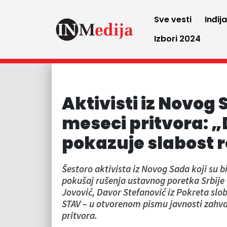
Sve vesti
Inđij
Izbori 2024
Aktivisti iz Novog
meseci pritvora: „D
pokazuje slabost 
Šestoro aktivista iz Novog Sada koji su b
pokušaj rušenja ustavnog poretka Srbije –
Jovović, Davor Stefanović iz Pokreta slo
STAV – u otvorenom pismu javnosti zahval
pritvora.