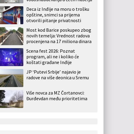
Deca iz Inđije na moru o trošku
opštine, snimci sa prijema
otvorili pitanje privatnosti
Most kod Barice poskupeo zbog
novih temelja: Vrednost radova
procenjena na 17 miliona dinara
Scena fest 2026: Poznat
program, ali ne i koliko će
koštati građane Inđije
JP ‘Putevi Srbije’ najavio je
radove na više deonica u Sremu
Više novca za MZ Čortanovci:
Đurđevdan među prioritetima