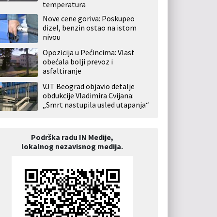
temperatura
Nove cene goriva: Poskupeo
dizel, benzin ostao na istom
nivou
Opozicija u Pećincima: Vlast
obećala bolji prevoz i
asfaltiranje
VJT Beograd objavio detalje
obdukcije Vladimira Cvijana:
„Smrt nastupila usled utapanja“
Podrška radu IN Medije,
lokalnog nezavisnog medija.