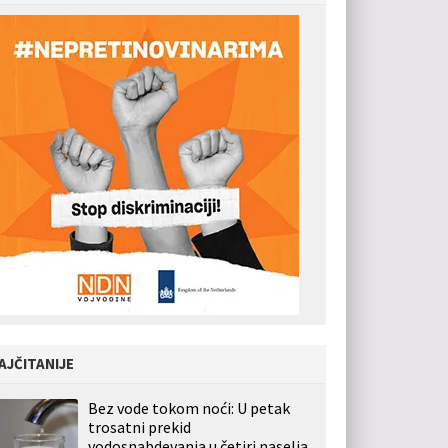
AJČITANIJE
Bez vode tokom noći: U petak
trosatni prekid
vodosnabdevanja u četiri naselja