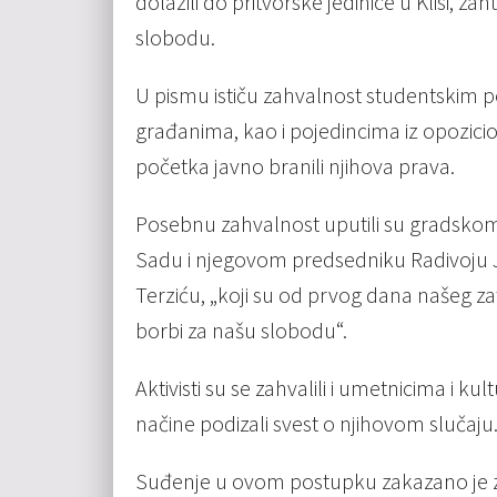
dolazili do pritvorske jedinice u Klisi, za
slobodu.
U pismu ističu zahvalnost studentskim po
građanima, kao i pojedincima iz opozicio
početka javno branili njihova prava.
Posebnu zahvalnost uputili su gradsk
Sadu i njegovom predsedniku Radivoju Jov
Terziću, „koji su od prvog dana našeg zato
borbi za našu slobodu“.
Aktivisti su se zahvalili i umetnicima i k
načine podizali svest o njihovom slučaju
Suđenje u ovom postupku zakazano je za