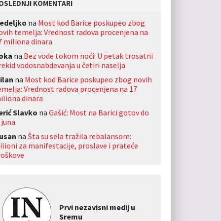
OSLEDNJI KOMENTARI
edeljko
na
Most kod Barice poskupeo zbog
ovih temelja: Vrednost radova procenjena na
7 miliona dinara
oka
na
Bez vode tokom noći: U petak trosatni
rekid vodosnabdevanja u četiri naselja
ilan
na
Most kod Barice poskupeo zbog novih
emelja: Vrednost radova procenjena na 17
iliona dinara
erić Slavko
na
Gašić: Most na Barici gotov do
 juna
usan
na
Šta su sela tražila rebalansom:
ilioni za manifestacije, proslave i prateće
roškove
Prvi nezavisni medij u
Sremu