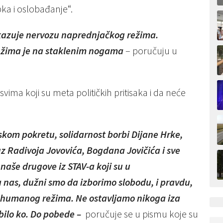
pka i oslobađanje“.
 pokazuje nervozu naprednjačkog režima.
 režima je na staklenim nogama
– poručuju u
svima koji su meta političkih pritisaka i da neće
kom pokretu, solidarnost borbi Dijane Hrke,
uz Radivoja Jovovića, Bogdana Jovičića i sve
 naše drugove iz STAV-a koji su u
za nas, dužni smo da izborimo slobodu, i pravdu,
 nehumanog režima.
Ne ostavljamo nikoga iza
 bilo ko. Do pobede –
poručuje se u pismu koje su