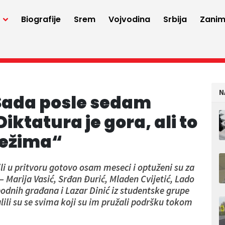
a
Biografije
Srem
Vojvodina
Srbija
Zaniml
N
 Sada posle sedam
iktatura je gora, ali to
režima“
ili u pritvoru gotovo osam meseci i optuženi su za
 Marija Vasić, Srđan Ðurić, Mladen Cvijetić, Lado
bodnih građana i Lazar Dinić iz studentske grupe
ili su se svima koji su im pružali podršku tokom