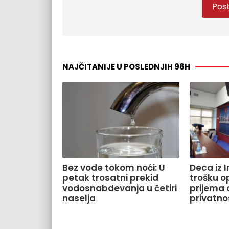
NAJČITANIJE U POSLEDNJIH 96H
Bez vode tokom noći: U
Deca iz 
petak trosatni prekid
trošku o
vodosnabdevanja u četiri
prijema o
naselja
privatno