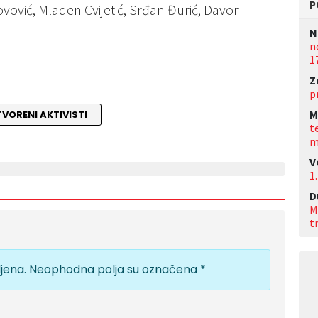
P
Jovović, Mladen Cvijetić, Srđan Đurić, Davor
N
n
1
Z
p
M
TVORENI AKTIVISTI
t
m
V
1.
D
M
t
jena.
Neophodna polja su označena
*