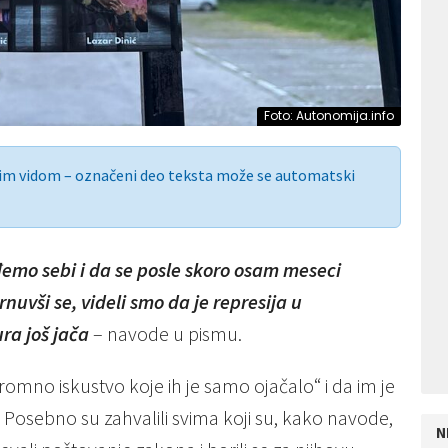
Foto: Autonomija.info
nim vidom – označeni deo teksta može se automatski
emo sebi i da se posle skoro osam meseci
uvši se, videli smo da je represija u
ra još jača
– navode u pismu.
gromno iskustvo koje ih je samo ojačalo“ i da im je
 Posebno su zahvalili svima koji su, kako navode,
N