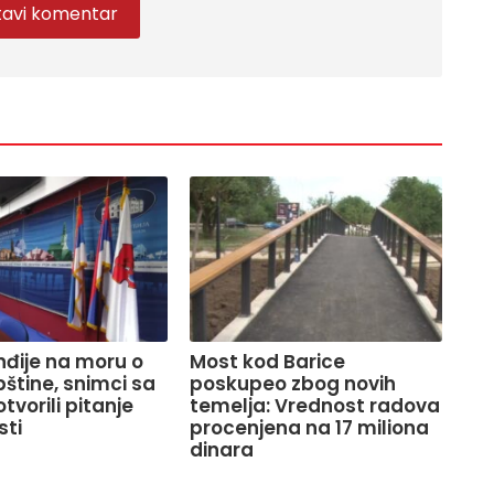
Inđije na moru o
Most kod Barice
pštine, snimci sa
poskupeo zbog novih
tvorili pitanje
temelja: Vrednost radova
sti
procenjena na 17 miliona
dinara