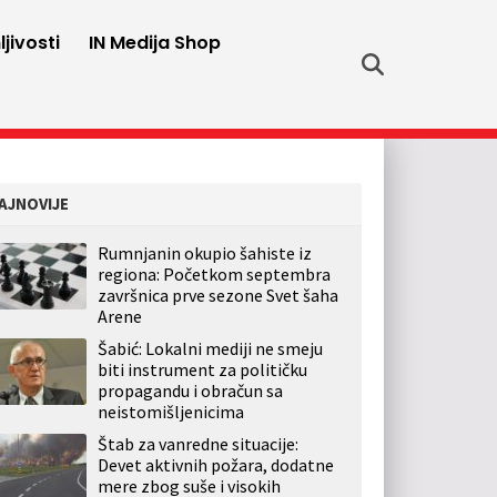
jivosti
IN Medija Shop
AJNOVIJE
Rumnjanin okupio šahiste iz
regiona: Početkom septembra
završnica prve sezone Svet šaha
Arene
Šabić: Lokalni mediji ne smeju
biti instrument za političku
propagandu i obračun sa
neistomišljenicima
Štab za vanredne situacije:
Devet aktivnih požara, dodatne
mere zbog suše i visokih