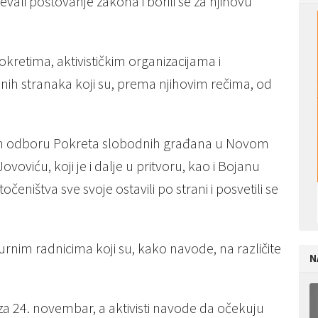
htevali poštovanje zakona i borili se za njihovu
kretima, aktivističkim organizacijama i
nih stranaka koji su, prema njihovim rečima, od
om odboru Pokreta slobodnih građana u Novom
oviću, koji je i dalje u pritvoru, kao i Bojanu
čeništva sve svoje ostavili po strani i posvetili se
ulturnim radnicima koji su, kako navode, na različite
N
.
 24. novembar, a aktivisti navode da očekuju