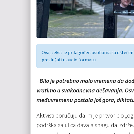
Ovaj tekst je prilagođen osobama sa ošteće
preslušati u audio formatu.
–
Bilo je potrebno malo vremena da dođ
vratimo u svakodnevna dešavanja. Osvrn
međuvremenu postala još gora, diktatu
Aktivisti poručuju da im je pritvor bio „o
podrška sa ulica davala snagu da izdrže.