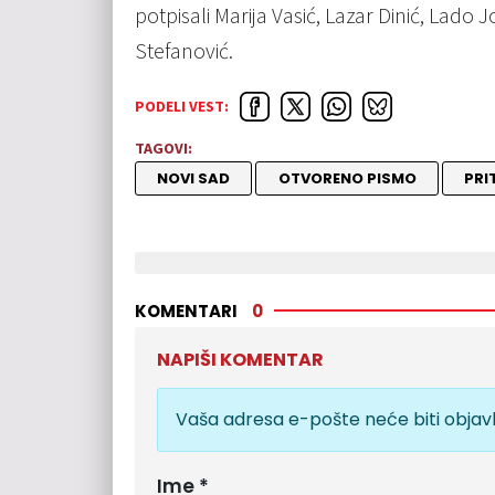
potpisali Marija Vasić, Lazar Dinić, Lado 
Stefanović.
PODELI VEST:
TAGOVI:
NOVI SAD
OTVORENO PISMO
PRI
KOMENTARI
0
NAPIŠI KOMENTAR
Vaša adresa e-pošte neće biti objavl
Ime
*