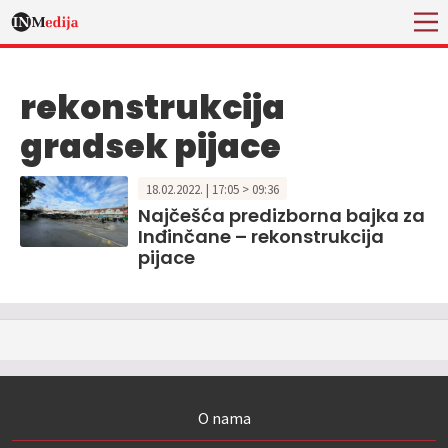
rekonstrukcija
gradsek pijace
18.02.2022. | 17:05 > 09:36
Najčešća predizborna bajka za
Inđinčane – rekonstrukcija
pijace
O nama