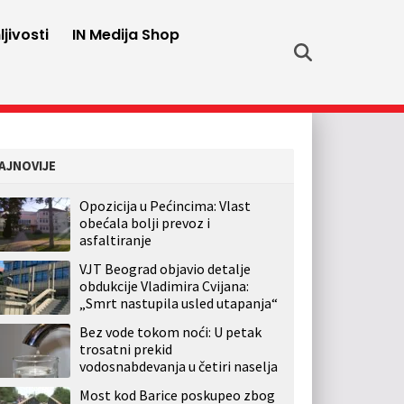
jivosti
IN Medija Shop
AJNOVIJE
Opozicija u Pećincima: Vlast
obećala bolji prevoz i
asfaltiranje
VJT Beograd objavio detalje
obdukcije Vladimira Cvijana:
„Smrt nastupila usled utapanja“
Bez vode tokom noći: U petak
trosatni prekid
vodosnabdevanja u četiri naselja
Most kod Barice poskupeo zbog