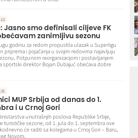
5:12
: Jasno smo definisali ciljeve FK
 obećavam zanimljivu sezonu
rugu godinu za redom propustila ulazak u Superligu
on priprema i pojačanja u svojim redovima najavljuju
sezonu. Potpunom reorganizacijom i postavljanjem
eva sportski direktor Bojan Dubajuć obećava dobre
6:21
ici MUP Srbija od danas do 1.
ra i u Crnoj Gori
Ministarstva unutrašnjih poslova Republike Srbije,
e turističke sezone, od 1. jula do 1. septembra ove
kodnevno će raditi sa kolegama u Crnoj Gori – Baru,
rceg Novom.