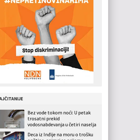
AJČITANIJE
Bez vode tokom noći: U petak
trosatni prekid
vodosnabdevanja u četiri naselja
Deca iz Inđije na moru o trošku