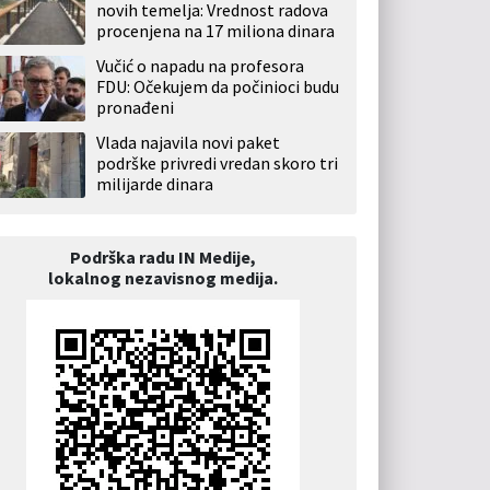
novih temelja: Vrednost radova
procenjena na 17 miliona dinara
Vučić o napadu na profesora
FDU: Očekujem da počinioci budu
pronađeni
Vlada najavila novi paket
podrške privredi vredan skoro tri
milijarde dinara
Podrška radu IN Medije,
lokalnog nezavisnog medija.