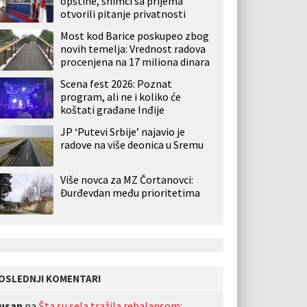
opštine, snimci sa prijema
otvorili pitanje privatnosti
Most kod Barice poskupeo zbog
novih temelja: Vrednost radova
procenjena na 17 miliona dinara
Scena fest 2026: Poznat
program, ali ne i koliko će
koštati građane Inđije
JP ‘Putevi Srbije’ najavio je
radove na više deonica u Sremu
Više novca za MZ Čortanovci:
Đurđevdan među prioritetima
OSLEDNJI KOMENTARI
usan
na
Šta su sela tražila rebalansom: