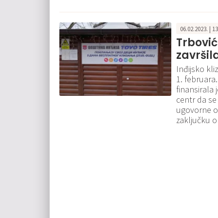
06.02.2023. | 1
Trbović
završil
Inđijsko kl
1. februara
finansirala
centr da se
ugovorne ob
zaključku o 