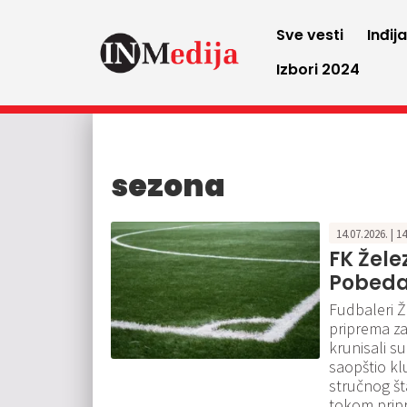
Sve vesti
Inđij
Izbori 2024
sezona
14.07.2026. | 1
FK Žele
Pobeda
Fudbaleri Ž
priprema za
krunisali s
saopštio kl
stručnog šta
tokom prip