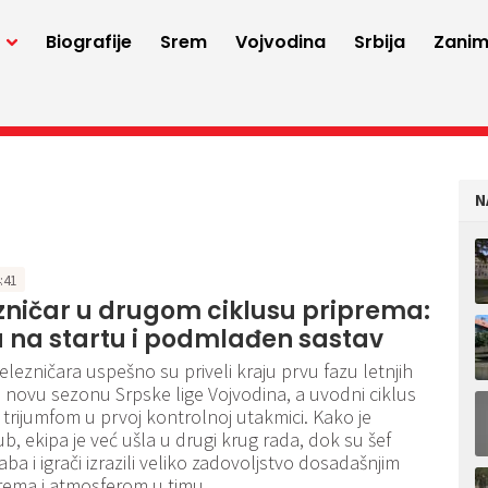
a
Biografije
Srem
Vojvodina
Srbija
Zaniml
N
4:41
zničar u drugom ciklusu priprema:
 na startu i podmlađen sastav
elezničara uspešno su priveli kraju prvu fazu letnjih
 novu sezonu Srpske lige Vojvodina, a uvodni ciklus
u trijumfom u prvoj kontrolnoj utakmici. Kako je
ub, ekipa je već ušla u drugi krug rada, dok su šef
ba i igrači izrazili veliko zadovoljstvo dosadašnjim
rema i atmosferom u timu.