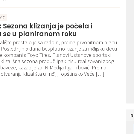
3:17
: Sezona klizanja je počela i
a se u planiranom roku
izalište prestalo je sa radom, prema prvobitnom planu,
. Poslednjih 5 dana besplatno kizanje za inđijsku decu
 je kompanija Toyo Tires. Planovi Ustanove sportski
 klizališna sezona produži ipak nisu realizovani zbog
aveze, kazao je za IN Medija Ilija Trbović. Prema
otvaranju klizališta u Inđiji, opštinsko Veće […]
N