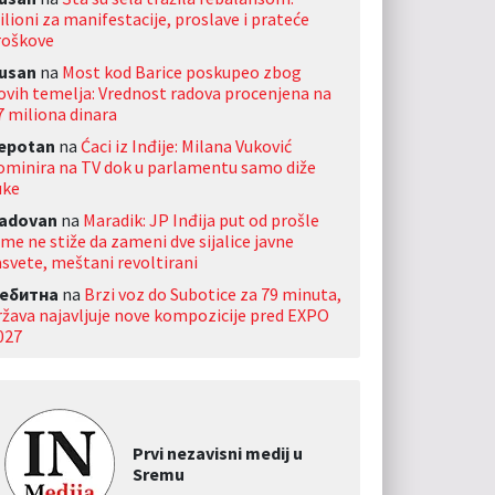
ilioni za manifestacije, proslave i prateće
roškove
usan
na
Most kod Barice poskupeo zbog
ovih temelja: Vrednost radova procenjena na
7 miliona dinara
jepotan
na
Ćaci iz Inđije: Milana Vuković
ominira na TV dok u parlamentu samo diže
uke
adovan
na
Maradik: JP Inđija put od prošle
ime ne stiže da zameni dve sijalice javne
asvete, meštani revoltirani
ебитна
na
Brzi voz do Subotice za 79 minuta,
ržava najavljuje nove kompozicije pred EXPO
027
Prvi nezavisni medij u
Sremu