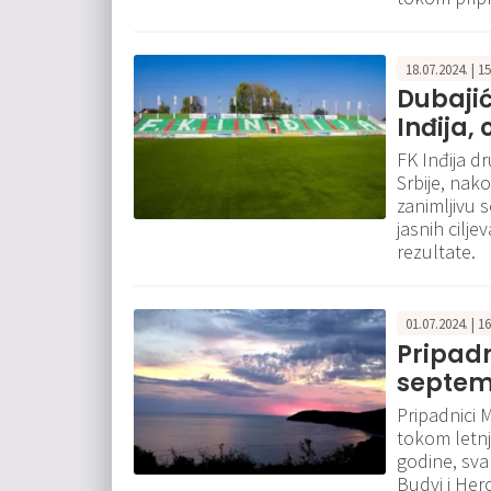
18.07.2024. | 1
Dubajić
Inđija,
FK Inđija d
Srbije, nak
zanimljivu 
jasnih cilj
rezultate.
01.07.2024. | 1
Pripadn
septemb
Pripadnici 
tokom letnj
godine, sva
Budvi i He