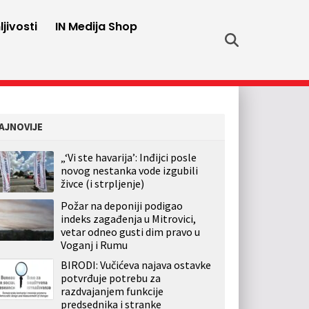
jivosti
IN Medija Shop
AJNOVIJE
„‘Vi ste havarija’: Inđijci posle
novog nestanka vode izgubili
živce (i strpljenje)
Požar na deponiji podigao
indeks zagađenja u Mitrovici,
vetar odneo gusti dim pravo u
Voganj i Rumu
BIRODI: Vučićeva najava ostavke
potvrđuje potrebu za
razdvajanjem funkcije
predsednika i stranke