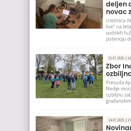
deljen 
novac 
Urednica IN 
live“ na tel
sudskih tuž
potenciju de
15.07.2025. | 1
Zbor In
ozbiljn
Presuda Ape
Medije mora
ozbiljnu za
građanskim 
14.07.2025. | 1
Novinar