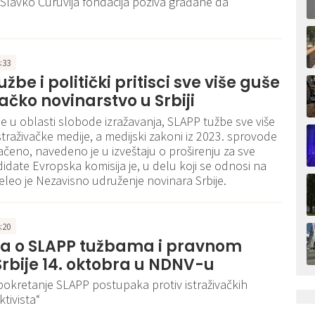
 Slavko Ćuruvija fondacija poziva građane da
4:33
žbe i politički pritisci sve više guše
vačko novinarstvo u Srbiji
 u oblasti slobode izražavanja, SLAPP tužbe sve više
straživačke medije, a medijski zakoni iz 2023. sprovode
čeno, navedeno je u izveštaju o proširenju za sve
idate Evropska komisija je, u delu koji se odnosi na
neleo je Nezavisno udruženje novinara Srbije.
4:20
ja o SLAPP tužbama i pravnom
Srbije 14. oktobra u NDNV-u
pokretanje SLAPP postupaka protiv istraživačkih
ktivista“