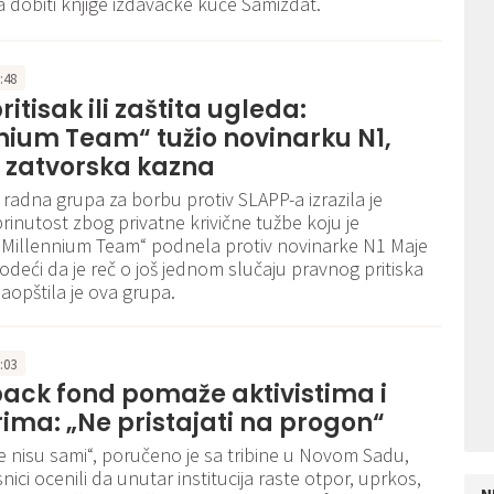
a dobiti knjige izdavačke kuće Samizdat.
2:48
itisak ili zaštita ugleda:
nium Team“ tužio novinarku N1,
oj zatvorska kazna
radna grupa za borbu protiv SLAPP-a izrazila je
brinutost zbog privatne krivične tužbe koju je
„Millennium Team“ podnela protiv novinarke N1 Maje
vodeći da je reč o još jednom slučaju pravnog pritiska
saopštila je ova grupa.
1:03
ack fond pomaže aktivistima i
ima: „Ne pristajati na progon“
iše nisu sami“, poručeno je sa tribine u Novom Sadu,
ici ocenili da unutar institucija raste otpor, uprkos,