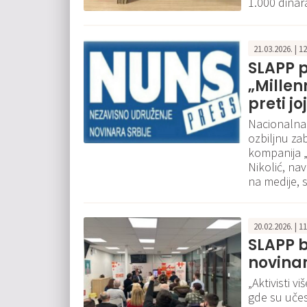
1.000 dinar
21.03.2026. | 1
SLAPP pr
„Millen
preti j
Nacionalna 
ozbiljnu za
kompanija 
Nikolić, na
na medije, 
20.02.2026. | 1
SLAPP b
novinar
„Aktivisti v
gde su učesn