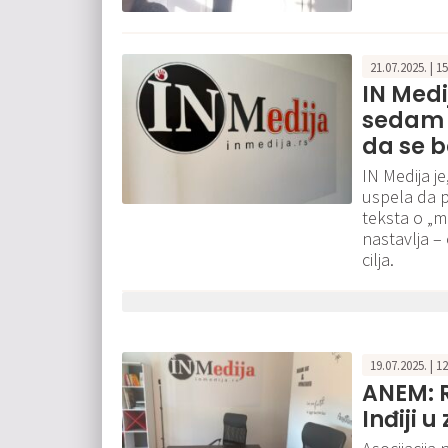
21.07.2025. | 1
IN Medi
sedam t
da se 
IN Medija je
uspela da p
teksta o „m
nastavlja – 
cilja.
19.07.2025. | 1
ANEM: R
Inđiji 