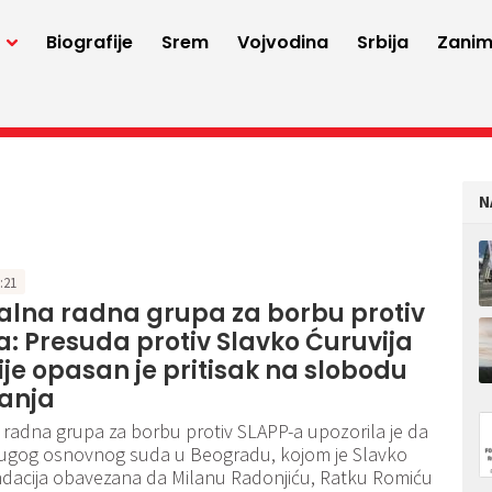
a
Biografije
Srem
Vojvodina
Srbija
Zaniml
N
2:21
alna radna grupa za borbu protiv
: Presuda protiv Slavko Ćuruvija
je opasan je pritisak na slobodu
vanja
radna grupa za borbu protiv SLAPP-a upozorila je da
ugog osnovnog suda u Beogradu, kojom je Slavko
ndacija obavezana da Milanu Radonjiću, Ratku Romiću