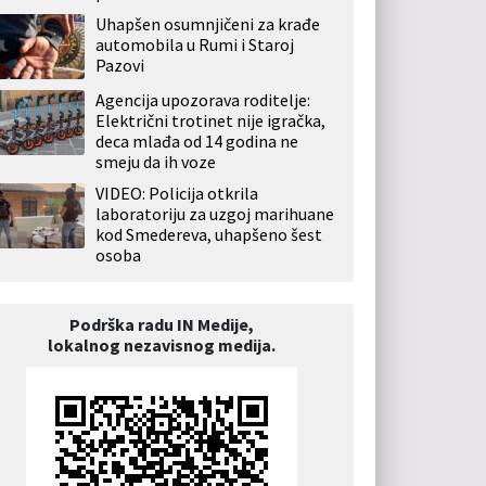
Uhapšen osumnjičeni za krađe
automobila u Rumi i Staroj
Pazovi
Agencija upozorava roditelje:
Električni trotinet nije igračka,
deca mlađa od 14 godina ne
smeju da ih voze
VIDEO: Policija otkrila
laboratoriju za uzgoj marihuane
kod Smedereva, uhapšeno šest
osoba
Podrška radu IN Medije,
lokalnog nezavisnog medija.