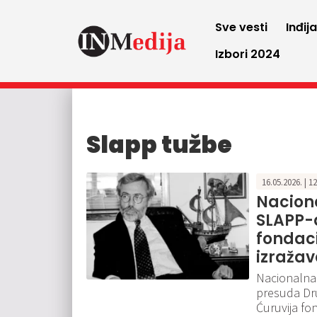
Sve vesti
Inđij
Izbori 2024
Slapp tužbe
16.05.2026. | 1
Nacion
SLAPP-a
fondaci
izraža
Nacionalna 
presuda Dr
Ćuruvija fo