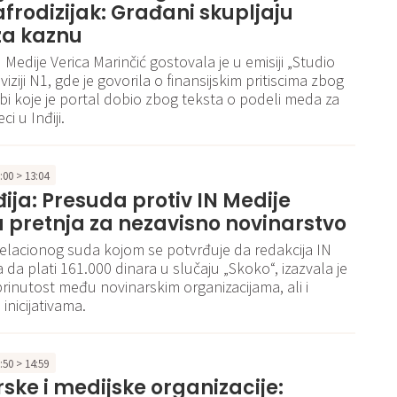
afrodizijak: Građani skupljaju
za kaznu
Medije Verica Marinčić gostovala je u emisiji „Studio
eviziji N1, gde je govorila o finansijskim pritiscima zbog
bi koje je portal dobio zbog teksta o podeli meda za
ci u Inđiji.
3:00 > 13:04
đija: Presuda protiv IN Medije
a pretnja za nezavisno novinarstvo
lacionog suda kojom se potvrđuje da redakcija IN
 da plati 161.000 dinara u slučaju „Skoko“, izazvala je
brinutost među novinarskim organizacijama, ali i
inicijativama.
7:50 > 14:59
ske i medijske organizacije: