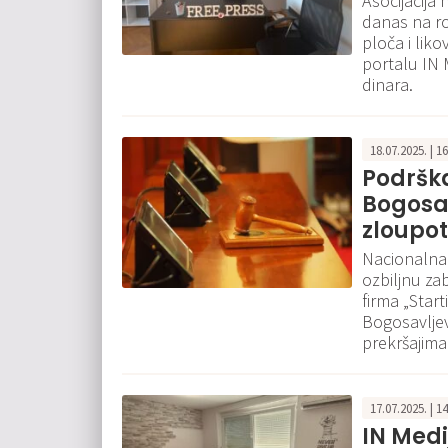
Asocijacija
danas na ro
ploča i lik
portalu IN 
dinara.
18.07.2025. | 1
Podrška
Bogosav
zloupot
Nacionalna 
ozbiljnu za
firma „Star
Bogosavljev,
prekršajima 
17.07.2025. | 1
IN Medi