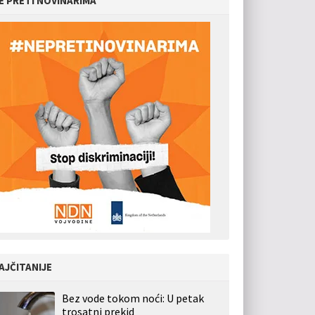
E PRETI NOVINARIMA
AJČITANIJE
Bez vode tokom noći: U petak
trosatni prekid