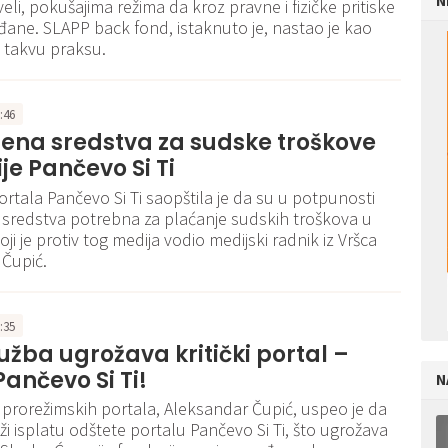
N
eli, pokušajima režima da kroz pravne i fizičke pritiske
ađane. SLAPP back fond, istaknuto je, nastao je kao
 takvu praksu.
9:46
jena sredstva za sudske troškove
je Pančevo Si Ti
ortala Pančevo Si Ti saopštila je da su u potpunosti
 sredstva potrebna za plaćanje sudskih troškova u
i je protiv tog medija vodio medijski radnik iz Vršca
 Čupić.
6:35
užba ugrožava kritički portal –
Pančevo Si Ti!
N
e prorežimskih portala, Aleksandar Čupić, uspeo je da
ži isplatu odštete portalu Pančevo Si Ti, što ugrožava