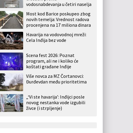
vodosnabdevanja u četiri naselja
Most kod Barice poskupeo zbog
novih temelja: Vrednost radova
procenjena na 17 miliona dinara
Havarija na vodovodnoj mreži:
Cela Inđija bez vode
Scena fest 2026: Poznat
program, ali ne i koliko će
koštati građane Inđije
Više novca za MZ Čortanovci:
Đurđevdan među prioritetima
„‘Vi ste havarija’: Inđijci posle
novog nestanka vode izgubili
živce (i strpljenje)