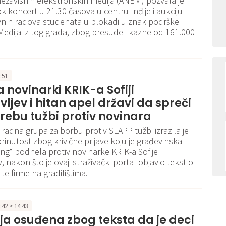
 nezavisnih elekstronskih medija (ANEM) pozvala je
k koncert u 21.30 časova u centru Inđije i aukciju
ovnih radova studenata u blokadi u znak podrške
Medija iz tog grada, zbog presude i kazne od 161.000
6:51
 novinarki KRIK-a Sofiji
ljev i hitan apel državi da spreči
rebu tužbi protiv novinara
radna grupa za borbu protiv SLAPP tužbi izrazila je
brinutost zbog krivične prijave koju je građevinska
ting“ podnela protiv novinarke KRIK-a Sofije
 nakon što je ovaj istraživački portal objavio tekst o
te firme na gradilištima.
4:42 > 14:43
ja osuđena zbog teksta da je deci