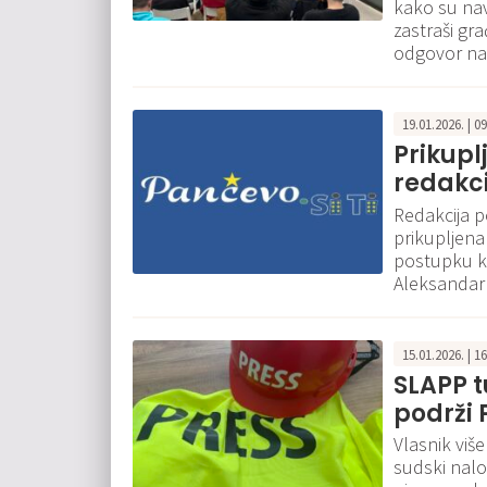
kako su nav
zastraši gr
odgovor na
19.01.2026. | 0
Prikupl
redakci
Redakcija p
prikupljena
postupku koj
Aleksandar
15.01.2026. | 1
SLAPP t
podrži 
Vlasnik viš
sudski nalo