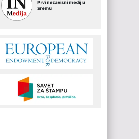
Prvi nezavisni medij u
Sremu