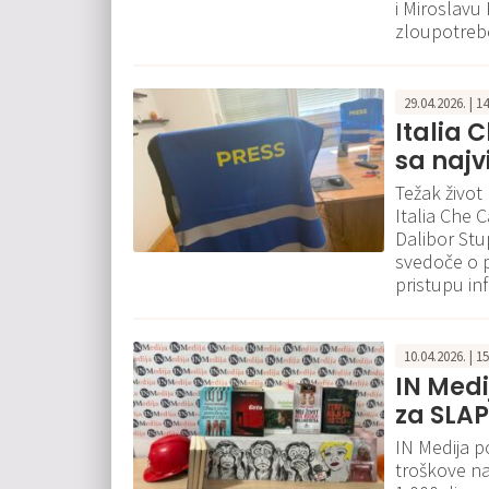
i Miroslavu 
zloupotreb
29.04.2026. | 1
Italia
sa najv
Težak život 
Italia Che 
Dalibor Stu
svedoče o 
pristupu in
10.04.2026. | 1
IN Medi
za SLAP
IN Medija p
troškove na