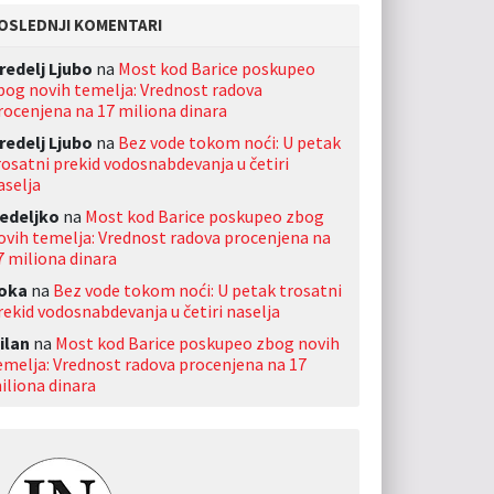
OSLEDNJI KOMENTARI
redelj Ljubo
na
Most kod Barice poskupeo
bog novih temelja: Vrednost radova
rocenjena na 17 miliona dinara
redelj Ljubo
na
Bez vode tokom noći: U petak
rosatni prekid vodosnabdevanja u četiri
aselja
edeljko
na
Most kod Barice poskupeo zbog
ovih temelja: Vrednost radova procenjena na
7 miliona dinara
oka
na
Bez vode tokom noći: U petak trosatni
rekid vodosnabdevanja u četiri naselja
ilan
na
Most kod Barice poskupeo zbog novih
emelja: Vrednost radova procenjena na 17
iliona dinara