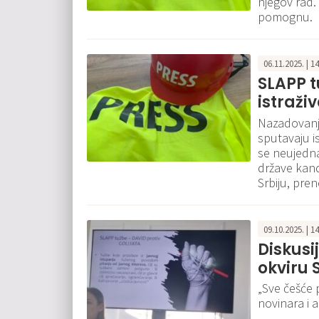
njegov rad.
pomognu.
06.11.2025. | 1
SLAPP tu
istraži
Nazadovanje
sputavaju i
se neujedna
države kand
Srbiju, pre
09.10.2025. | 1
Diskusi
okviru 
„Sve češće 
novinara i a