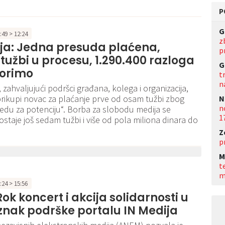
P
G
5:49 > 12:24
z
ja: Jedna presuda plaćena,
p
užbi u procesu, 1.290.400 razloga
G
borimo
t
n
, zahvaljujući podršci građana, kolega i organizacija,
rikupi novac za plaćanje prve od osam tužbi zbog
N
n
edu za potenciju“. Borba za slobodu medija se
1
ostaje još sedam tužbi i više od pola miliona dinara do
Z
p
M
t
m
2:24 > 15:56
ok koncert i akcija solidarnosti u
u znak podrške portalu IN Medija