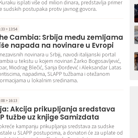
Kuraku isplati više od milion dinara, predstavlja primer
e sudskih postupaka protiv javnog govora.
4:33 > 13:54
 Che Cambia: Srbija među zemljama
iše napada na novinare u Evropi
nezavisnih novinara u Srbiji, navodi italijanski portal
Cambia u tekstu u kojem novinari Žarko Bogosavljević,
par, Miodrag Blečić, Sanja Đorđević i Aleksandar Latas
pritiscima, napadima, SLAPP tužbama i otežanom
formacijama u lokalnim sredinama.
5:08 > 16:13
ja: Akcija prikupljanja sredstava
P tužbe uz knjige Samizdata
okreće kampanju prikupljanja sredstava za sudske
stale u SLAPP postupcima, a donatori će za uplate od