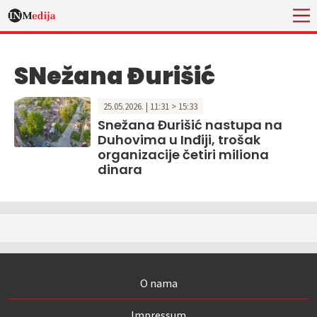
SNežana Đurišić
25.05.2026. | 11:31 > 15:33
Snežana Đurišić nastupa na
Duhovima u Inđiji, trošak
organizacije četiri miliona
dinara
O nama
Impressum