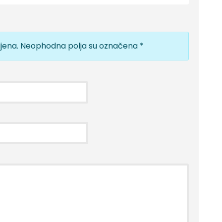
jena.
Neophodna polja su označena
*