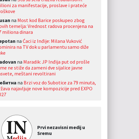
ilioni za manifestacije, proslave i prateće
roškove
usan
na
Most kod Barice poskupeo zbog
ovih temelja: Vrednost radova procenjena na
7 miliona dinara
jepotan
na
Ćaci iz Inđije: Milana Vuković
ominira na TV dok u parlamentu samo diže
uke
adovan
na
Maradik: JP Inđija put od prošle
ime ne stiže da zameni dve sijalice javne
asvete, meštani revoltirani
ебитна
na
Brzi voz do Subotice za 79 minuta,
ržava najavljuje nove kompozicije pred EXPO
027
Prvi nezavisni medij u
Sremu