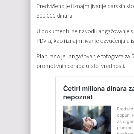
Predviđeno je i iznajmljivanje barskih sto
500.000 dinara.
U dokumentu se navodi i angažovanje sni
PDV-a, kao i iznajmljivanje ozvučenja u 
Planirano je i angažovanje fotografa za 
promotivnih cerada u istoj vrednosti.