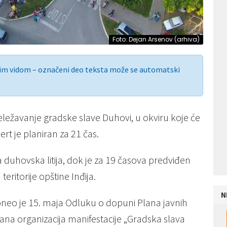
Foto: Dejan Arsenov (arhiva)
nim vidom – označeni deo teksta može se automatski
eležavanje gradske slave Duhovi, u okviru koje će
rt je planiran za 21 čas.
 duhovska litija, dok je za 19 časova predviđen
ritorije opštine Inđija.
N
oneo je 15. maja Odluku o dopuni Plana javnih
ana organizacija manifestacije „Gradska slava