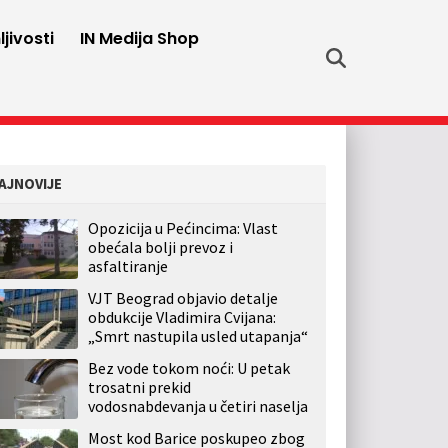
jivosti
IN Medija Shop
AJNOVIJE
Opozicija u Pećincima: Vlast
obećala bolji prevoz i
asfaltiranje
VJT Beograd objavio detalje
obdukcije Vladimira Cvijana:
„Smrt nastupila usled utapanja“
Bez vode tokom noći: U petak
trosatni prekid
vodosnabdevanja u četiri naselja
Most kod Barice poskupeo zbog