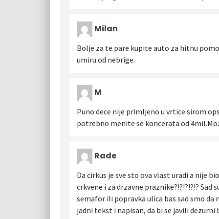
Milan
Bolje za te pare kupite auto za hitnu pom
umiru od nebrige.
M
Puno dece nije primljeno u vrtice sirom op
potrebno menite se koncerata od 4mil.Mo
Rade
Da cirkus je sve sto ova vlast uradi a nije b
crkvene i za drzavne praznike?!?!?!?!? Sad 
semafor ili popravka ulica bas sad smo da ne
jadni tekst i napisan, da bi se javili dezurni