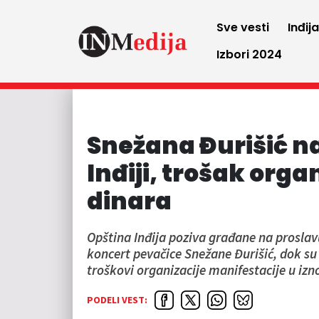
Sve vesti
Inđij
Izbori 2024
Snežana Đurišić 
Inđiji, trošak orga
dinara
Opština Inđija poziva građane na proslavu
koncert pevačice Snežane Đurišić, dok 
troškovi organizacije manifestacije u izn
PODELI VEST: