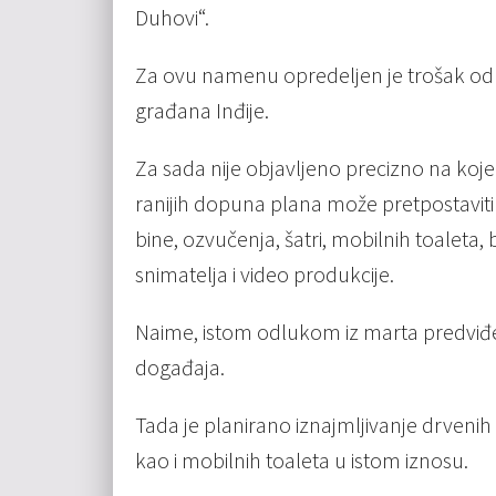
Duhovi“.
Za ovu namenu opredeljen je trošak od č
građana Inđije.
Za sada nije objavljeno precizno na koje 
ranijih dopuna plana može pretpostaviti 
bine, ozvučenja, šatri, mobilnih toaleta,
snimatelja i video produkcije.
Naime, istom odlukom iz marta predviđe
događaja.
Tada je planirano iznajmljivanje drvenih
kao i mobilnih toaleta u istom iznosu.