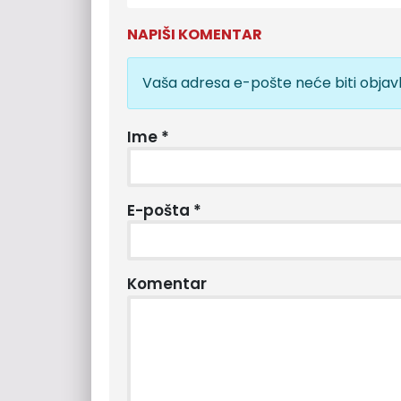
NAPIŠI KOMENTAR
Vaša adresa e-pošte neće biti objavl
Ime
*
E-pošta
*
Komentar