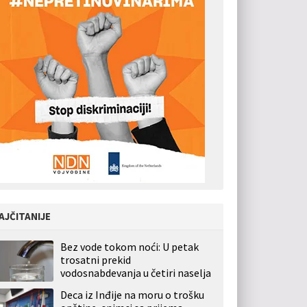
AJČITANIJE
Bez vode tokom noći: U petak
trosatni prekid
vodosnabdevanja u četiri naselja
Deca iz Inđije na moru o trošku