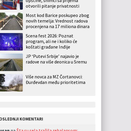
opštine, snimci sa prijema
otvorili pitanje privatnosti
Most kod Barice poskupeo zbog
novih temelja: Vrednost radova
procenjena na 17 miliona dinara
Scena fest 2026: Poznat
program, ali ne i koliko će
koštati građane Inđije
JP ‘Putevi Srbije’ najavio je
radove na više deonica u Sremu
Više novca za MZ Čortanovci:
Đurđevdan među prioritetima
OSLEDNJI KOMENTARI
usan
na
Šta su sela tražila rebalansom: