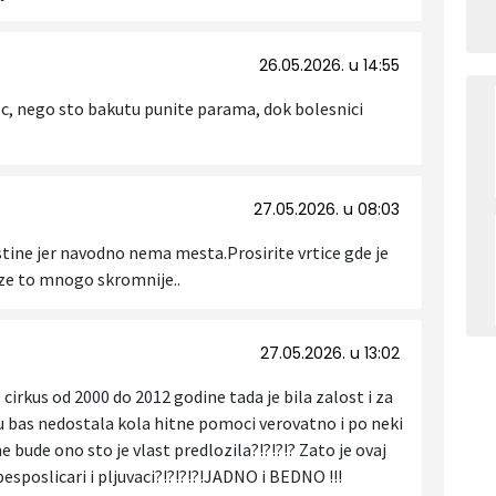
26.05.2026. u 14:55
oc, nego sto bakutu punite parama, dok bolesnici
27.05.2026. u 08:03
stine jer navodno nema mesta.Prosirite vrtice gde je
ze to mnogo skromnije..
27.05.2026. u 13:02
io cirkus od 2000 do 2012 godine tada je bila zalost i za
su bas nedostala kola hitne pomoci verovatno i po neki
 bude ono sto je vlast predlozila?!?!?!? Zato je ovaj
 besposlicari i pljuvaci?!?!?!?!JADNO i BEDNO !!!