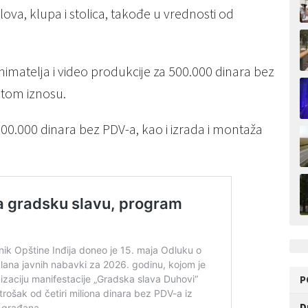
lova, klupa i stolica, takođe u vrednosti od
matelja i video produkcije za 500.000 dinara bez
istom iznosu.
500.000 dinara bez PDV-a, kao i izrada i montaža
P
D