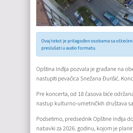
Ovaj tekst je prilagođen osobama sa ošteće
preslušati u audio formatu.
Opština Inđija pozvala je građane na ob
nastupiti pevačica Snežana Đurišić. Konce
Pre koncerta, od 18 časova biće održana
nastup kulturno-umetničkih društava sa te
Podsetimo, predsednik Opštine Inđija d
nabavki za 2026. godinu, kojom je planir