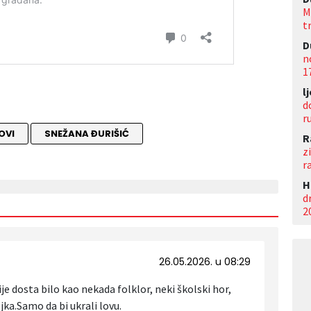
M
t
D
n
1
l
d
r
OVI
SNEŽANA ĐURIŠIĆ
R
z
r
Н
d
2
26.05.2026. u 08:29
je dosta bilo kao nekada folklor, neki školski hor,
jka.Samo da bi ukrali lovu.