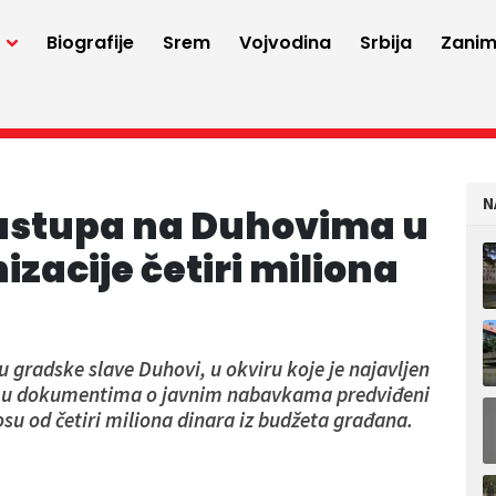
a
Biografije
Srem
Vojvodina
Srbija
Zaniml
N
nastupa na Duhovima u
nizacije četiri miliona
 gradske slave Duhovi, u okviru koje je najavljen
su u dokumentima o javnim nabavkama predviđeni
osu od četiri miliona dinara iz budžeta građana.