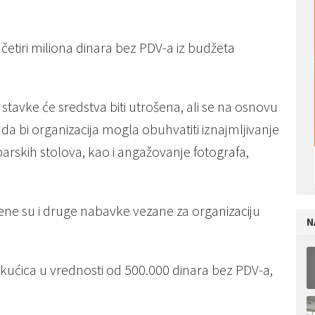
etiri miliona dinara bez PDV-a iz budžeta
stavke će sredstva biti utrošena, ali se na osnovu
da bi organizacija mogla obuhvatiti iznajmljivanje
 barskih stolova, kao i angažovanje fotografa,
ne su i druge nabavke vezane za organizaciju
N
 kućica u vrednosti od 500.000 dinara bez PDV-a,