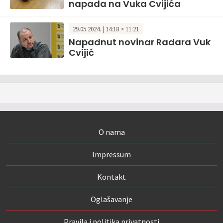
napada na Vuka Cvijića
29.05.2024. | 14:18 > 11:21
Napadnut novinar Radara Vuk
Cvijić
O nama
Impressum
Kontakt
Oglašavanje
Pravila i politika privatnosti