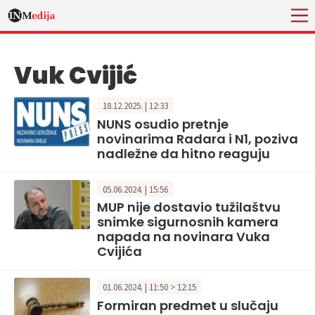
Vuk Cvijić
18.12.2025. | 12:33
NUNS osudio pretnje
novinarima Radara i N1, poziva
nadležne da hitno reaguju
05.06.2024. | 15:56
MUP nije dostavio tužilaštvu
snimke sigurnosnih kamera
napada na novinara Vuka
Cvijića
01.06.2024. | 11:50 > 12:15
Formiran predmet u slučaju