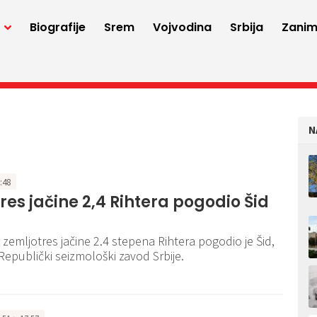
a
Biografije
Srem
Vojvodina
Srbija
Zaniml
N
3:48
res jačine 2,4 Rihtera pogodio Šid
zemljotres jačine 2.4 stepena Rihtera pogodio je Šid,
 Republički seizmološki zavod Srbije.