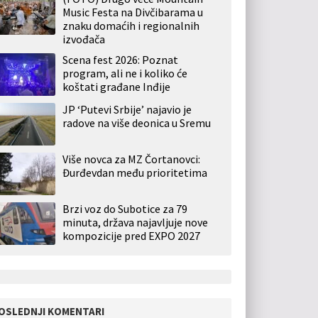
Music Festa na Divčibarama u
znaku domaćih i regionalnih
izvođača
Scena fest 2026: Poznat
program, ali ne i koliko će
koštati građane Inđije
JP ‘Putevi Srbije’ najavio je
radove na više deonica u Sremu
Više novca za MZ Čortanovci:
Đurđevdan među prioritetima
Brzi voz do Subotice za 79
minuta, država najavljuje nove
kompozicije pred EXPO 2027
OSLEDNJI KOMENTARI