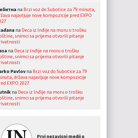
ебитна
na
Brzi voz do Subotice za 79 minuta,
ržava najavljuje nove kompozicije pred EXPO
027
lađana
na
Deca iz Inđije na moru o trošku
pštine, snimci sa prijema otvorili pitanje
rivatnosti
asa
na
Deca iz Inđije na moru o trošku
pštine, snimci sa prijema otvorili pitanje
rivatnosti
arko Pavlov
na
Brzi voz do Subotice za 79
inuta, država najavljuje nove kompozicije
red EXPO 2027
utnik
na
Deca iz Inđije na moru o trošku
pštine, snimci sa prijema otvorili pitanje
rivatnosti
Prvi nezavisni medij u