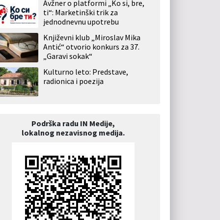
Avžner o platformi „Ko si, bre,
ti“: Marketinški trik za
jednodnevnu upotrebu
Književni klub „Miroslav Mika
Antić“ otvorio konkurs za 37.
„Garavi sokak“
Kulturno leto: Predstave,
radionica i poezija
Podrška radu IN Medije,
lokalnog nezavisnog medija.