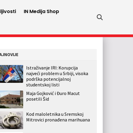
jivosti
IN Medija Shop
AJNOVIJE
Istraživanje IRI: Korupcija
najveći problem u Srbiji, visoka
podrška potencijalnoj
studentskoj listi
Maja Gojković i Đuro Macut
posetili Šid
Kod maloletnika u Sremskoj
Mitrovici pronađena marihuana