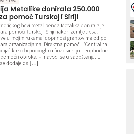
7:51 > 17:57
ja Metalike donirala 250.000
za pomoć Turskoj i Siriji
meričkog hevi metal benda Metalika donirala je
ara pomoći Turskoj i Siriji nakon zemljotresa. –
Sve u mojim rukama’ doprinosi grantovima od po
ara organizacijama ‘Direktna pomoć’ i ‘Centralna
inja’, kako bi pomogla u finansiranju neophodne
pomoći i obroka. – navodi se u saopštenju. U
 se dodaje da […]