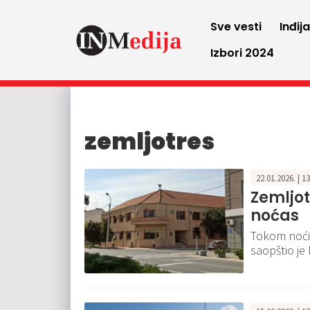
Sve vesti
Inđij
Izbori 2024
zemljotres
22.01.2026. | 1
Zemljot
noćas
Tokom noći 
saopštio je