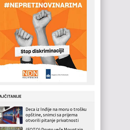
AJČITANIJE
Deca iz Inđije na moru o trošku
opštine, snimci sa prijema
otvorili pitanje privatnosti
(FOTO) Drugo veče Mountain