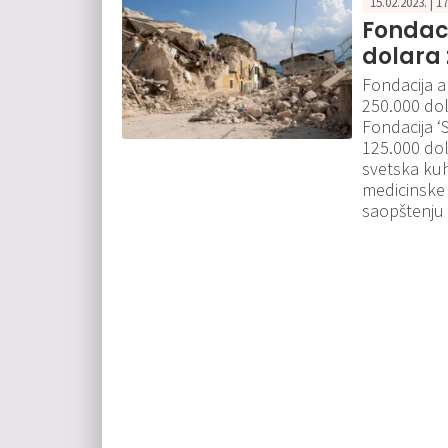
15.02.2023. | 1
Fondaci
dolara 
Fondacija a
250.000 dol
Fondacija ‘
125.000 dol
svetska kuh
medicinske 
saopštenju