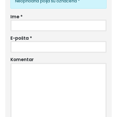
Neophodna polja su označena
*
Ime
*
E-pošta
*
Komentar