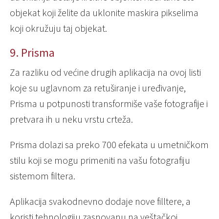
objekat koji želite da uklonite maskira pikselima
koji okružuju taj objekat.
9. Prismа
Za razliku od većine drugih aplikacija na ovoj listi
koje su uglavnom za retuširanje i uređivanje,
Prisma u potpunosti transformiše vaše fotografije i
pretvara ih u neku vrstu crteža.
Prisma dolazi sa preko 700 efekata u umetničkom
stilu koji se mogu primeniti na vašu fotografiju
sistemom filtera.
Aplikacija svakodnevno dodaje nove filltere, a
koristi tehnologiju zasnovanu na veštačkoj