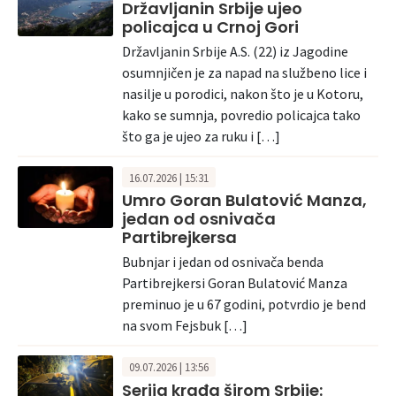
Državljanin Srbije ujeo
policajca u Crnoj Gori
Državljanin Srbije A.S. (22) iz Jagodine
osumnjičen je za napad na službeno lice i
nasilje u porodici, nakon što je u Kotoru,
kako se sumnja, povredio policajca tako
što ga je ujeo za ruku i […]
16.07.2026 | 15:31
Umro Goran Bulatović Manza,
jedan od osnivača
Partibrejkersa
Bubnjar i jedan od osnivača benda
Partibrejkersi Goran Bulatović Manza
preminuo je u 67 godini, potvrdio je bend
na svom Fejsbuk […]
09.07.2026 | 13:56
Serija krađa širom Srbije: