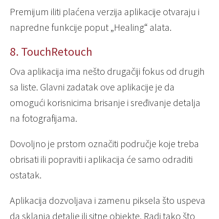
Premijum iliti plaćena verzija aplikacije otvaraju i
napredne funkcije poput „Healing“ alata.
8. TouchRetouch
Ova aplikacija ima nešto drugačiji fokus od drugih
sa liste. Glavni zadatak ove aplikacije je da
omogući korisnicima brisanje i sređivanje detalja
na fotografijama.
Dovoljno je prstom označiti područje koje treba
obrisati ili popraviti i aplikacija će samo odraditi
ostatak.
Aplikacija dozvoljava i zamenu piksela što uspeva
da sklanja detalje ili sitne objekte. Radi tako što