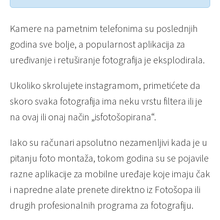
Kamere na pametnim telefonima su poslednjih
godina sve bolje, a popularnost aplikacija za
uređivanje i retuširanje fotografija je eksplodirala.
Ukoliko skrolujete instagramom, primetićete da
skoro svaka fotografija ima neku vrstu filtera ili je
na ovaj ili onaj način „isfotošopirana“.
Iako su računari apsolutno nezamenljivi kada je u
pitanju foto montaža, tokom godina su se pojavile
razne aplikacije za mobilne uređaje koje imaju čak
i napredne alate prenete direktno iz Fotošopa ili
drugih profesionalnih programa za fotografiju.