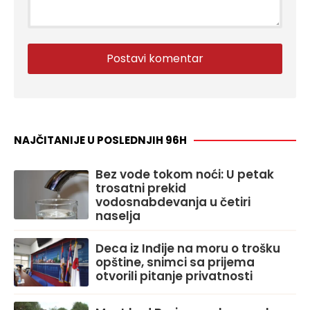
NAJČITANIJE U POSLEDNJIH 96H
Bez vode tokom noći: U petak
trosatni prekid
vodosnabdevanja u četiri
naselja
Deca iz Inđije na moru o trošku
opštine, snimci sa prijema
otvorili pitanje privatnosti