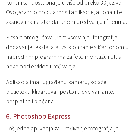
korisnika i dostupna je u više od preko 30 jezika.
Ovo govori o popularnosti aplikacije, ali ona nije
zasnovana na standardnom uređivanju i filterima.
Picsart omogućava „remiksovanje“ fotografija,
dodavanje teksta, alat za kloniranje sličan onom u
naprednim programima za foto montažu i plus
neke opcije video uređivanja.
Aplikacija ima i ugrađenu kameru, kolaže,
biblioteku klipartova i postoji u dve varijante:
besplatna i plaćena.
6. Photoshop Express
Još jedna aplikacija za uređivanje fotografija je