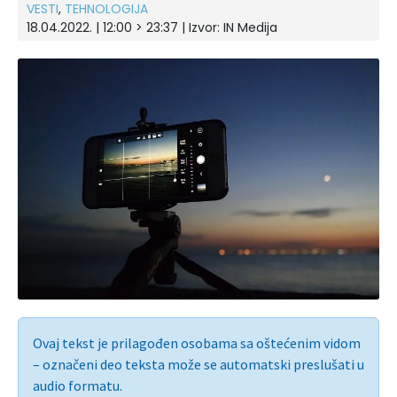
VESTI
,
TEHNOLOGIJA
18.04.2022. | 12:00 > 23:37 | Izvor:
IN Medija
Ovaj tekst je prilagođen osobama sa oštećenim vidom
– označeni deo teksta može se automatski preslušati u
audio formatu.