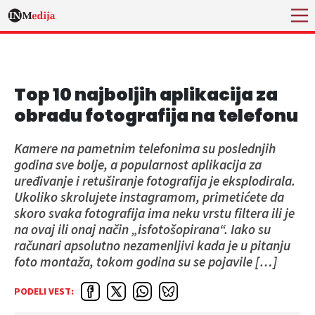
Top 10 najboljih aplikacija za
obradu fotografija na telefonu
Kamere na pametnim telefonima su poslednjih
godina sve bolje, a popularnost aplikacija za
uređivanje i retuširanje fotografija je eksplodirala.
Ukoliko skrolujete instagramom, primetićete da
skoro svaka fotografija ima neku vrstu filtera ili je
na ovaj ili onaj način „isfotošopirana“. Iako su
računari apsolutno nezamenljivi kada je u pitanju
foto montaža, tokom godina su se pojavile […]
PODELI VEST: