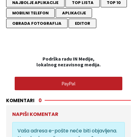
NAJBOLJE APLIKACIJE
TOP LISTA
TOP 10
MOBILNI TELEFON
APLIKACIJE
OBRADA FOTOGRAFIJA
EDITOR
Podrška radu IN Medije,
lokalnog nezavisnog medija.
PayPal
KOMENTARI
0
NAPIŠI KOMENTAR
Vaša adresa e-pošte neće biti objavljena.