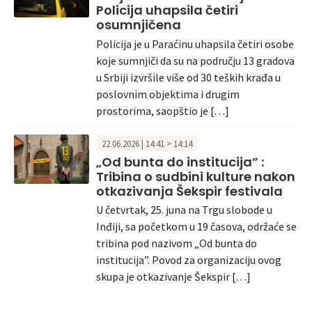
Policija uhapsila četiri
osumnjičena
Policija je u Paraćinu uhapsila četiri osobe
koje sumnjiči da su na području 13 gradova
u Srbiji izvršile više od 30 teških krađa u
poslovnim objektima i drugim
prostorima, saopštio je […]
22.06.2026 | 14:41 > 14:14
„Od bunta do institucija” :
Tribina o sudbini kulture nakon
otkazivanja Šekspir festivala
U četvrtak, 25. juna na Trgu slobode u
Inđiji, sa početkom u 19 časova, održaće se
tribina pod nazivom „Od bunta do
institucija”. Povod za organizaciju ovog
skupa je otkazivanje Šekspir […]