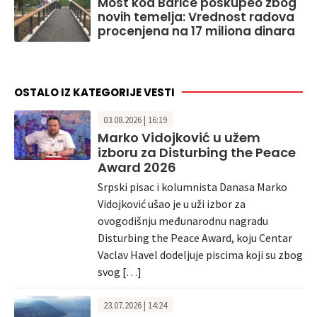
Most kod Barice poskupeo zbog
novih temelja: Vrednost radova
procenjena na 17 miliona dinara
OSTALO IZ KATEGORIJE VESTI
03.08.2026 | 16:19
Marko Vidojković u užem
izboru za Disturbing the Peace
Award 2026
Srpski pisac i kolumnista Danasa Marko
Vidojković ušao je u uži izbor za
ovogodišnju međunarodnu nagradu
Disturbing the Peace Award, koju Centar
Vaclav Havel dodeljuje piscima koji su zbog
svog […]
23.07.2026 | 14:24