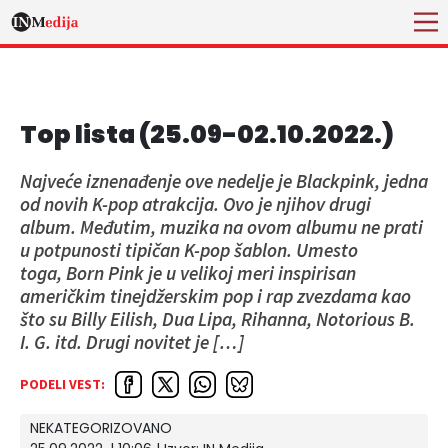
Top lista (25.09-02.10.2022.)
Najveće iznenađenje ove nedelje je Blackpink, jedna
od novih K-pop atrakcija. Ovo je njihov drugi
album. Međutim, muzika na ovom albumu ne prati
u potpunosti tipičan K-pop šablon. Umesto
toga, Born Pink je u velikoj meri inspirisan
američkim tinejdžerskim pop i rap zvezdama kao
što su Billy Eilish, Dua Lipa, Rihanna, Notorious B.
I. G. itd. Drugi novitet je […]
PODELI VEST:
NEKATEGORIZOVANO