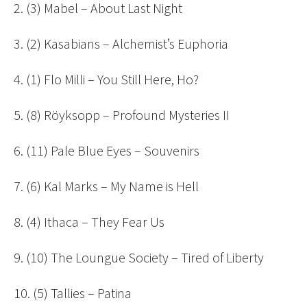
2. (3) Mabel – About Last Night
3. (2) Kasabians – Alchemist’s Euphoria
4. (1) Flo Milli – You Still Here, Ho?
5. (8) Röyksopp – Profound Mysteries II
6. (11) Pale Blue Eyes – Souvenirs
7. (6) Kal Marks – My Name is Hell
8. (4) Ithaca – They Fear Us
9. (10) The Loungue Society – Tired of Liberty
10. (5) Tallies – Patina