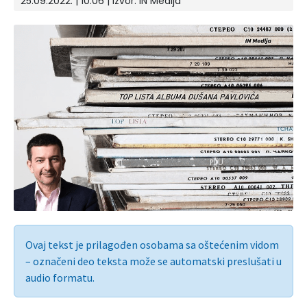
25.09.2022. | 10:06 | Izvor:
IN Medija
Ovaj tekst je prilagođen osobama sa oštećenim vidom
– označeni deo teksta može se automatski preslušati u
audio formatu.