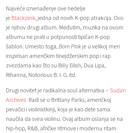
Najveće iznenađenje ove nedelje
je
Blackpink
, jedna od novih K-pop atrakcija. Ovo
je njihov drugi album. Međutim, muzika na ovom
albumu ne prati u potpunosti tipičan K-pop
šablon. Umesto toga,
Born Pink
je u velikoj meri
inspirisan američkim tinejdžerskim pop i rap
zvezdama kao što su Billy Eilish, Dua Lipa,
Rihanna, Notorious B. I. G. itd.
Drugi novitet je radikalna soul alternativa –
Sudan
Archives
Radi se o Brittany Parks, američkoj
pevačici i violinistkinji, koja je kao dete sama
naučila da svira violinu. Ovaj album oslanja se na
hip-hop, R&B, afričke ritmove i modernu ritam