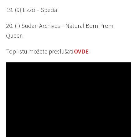
19. (9) Lizzo – Special
20. (-) Sudan Archives – Natural Born Prom
Queen
Top listu možete preslušati
OVDE