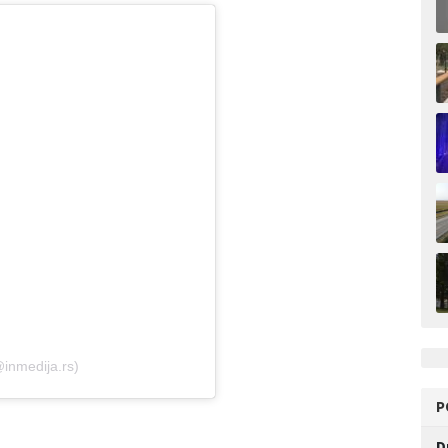
@inmedija.rs)
P
D