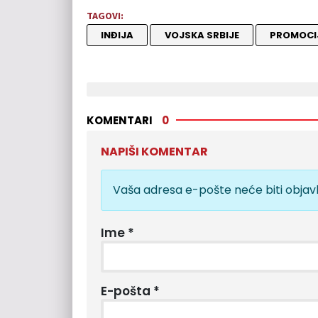
TAGOVI:
INĐIJA
VOJSKA SRBIJE
PROMOCI
KOMENTARI
0
NAPIŠI KOMENTAR
Vaša adresa e-pošte neće biti objavl
Ime
*
E-pošta
*