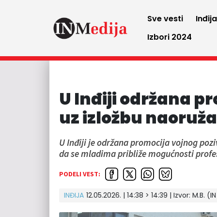
Sve vesti
Inđij
Izbori 2024
U Inđiji održana p
uz izložbu naoruž
U Inđiji je održana promocija vojnog pozi
da se mladima približe mogućnosti profes
PODELI VEST:
INĐIJA
12.05.2026. | 14:38 > 14:39
| Izvor:
M.B. (I