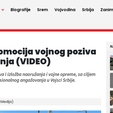
a
Biografije
Srem
Vojvodina
Srbija
Zaniml
N
romocija vojnog poziva
anja (VIDEO)
va i izložba naoružanja i vojne opreme, sa ciljem
ionalnog angažovanja u Vojsci Srbije.
N Medija)