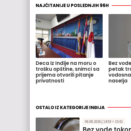
NAJČITANIJE U POSLEDNJIH 96H
Deca iz Inđije na moru o
Bez vode
trošku opštine, snimci sa
petak tr
prijema otvorili pitanje
vodosnab
privatnosti
naselja
OSTALO IZ KATEGORIJE INĐIJA
06.08.2026 | 14:59 > 15:01
Bez vode tokom