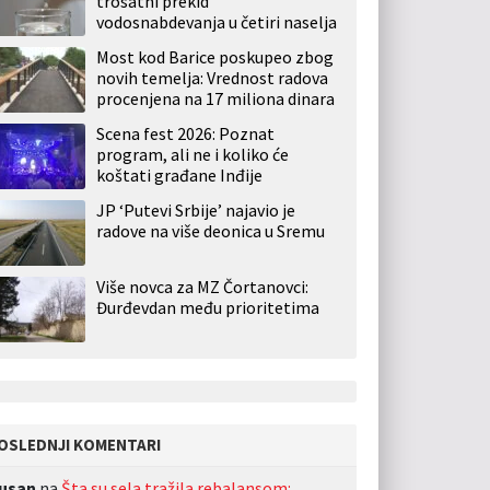
trosatni prekid
vodosnabdevanja u četiri naselja
Most kod Barice poskupeo zbog
novih temelja: Vrednost radova
procenjena na 17 miliona dinara
Scena fest 2026: Poznat
program, ali ne i koliko će
koštati građane Inđije
JP ‘Putevi Srbije’ najavio je
radove na više deonica u Sremu
Više novca za MZ Čortanovci:
Đurđevdan među prioritetima
OSLEDNJI KOMENTARI
usan
na
Šta su sela tražila rebalansom: