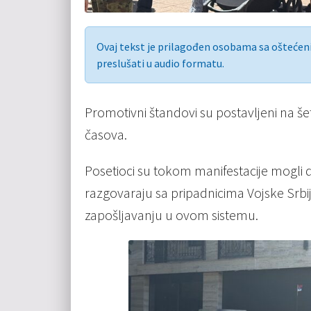
Ovaj tekst je prilagođen osobama sa ošteće
preslušati u audio formatu.
Promotivni štandovi su postavljeni na še
časova.
Posetioci su tokom manifestacije mogli 
razgovaraju sa pripadnicima Vojske Srbij
zapošljavanju u ovom sistemu.