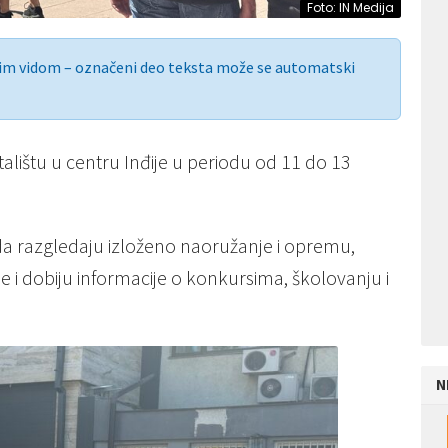
Foto: IN Medija
nim vidom – označeni deo teksta može se automatski
talištu u centru Inđije u periodu od 11 do 13
da razgledaju izloženo naoružanje i opremu,
e i dobiju informacije o konkursima, školovanju i
N