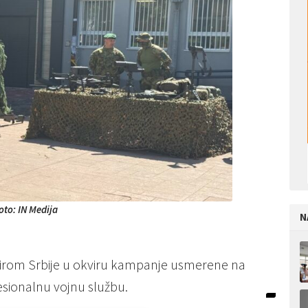
oto: IN Medija
N
širom Srbije u okviru kampanje usmerene na
esionalnu vojnu službu.