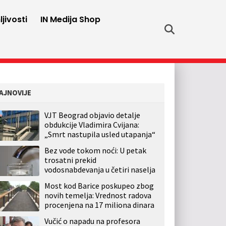
jivosti
IN Medija Shop
AJNOVIJE
VJT Beograd objavio detalje
obdukcije Vladimira Cvijana:
„Smrt nastupila usled utapanja“
Bez vode tokom noći: U petak
trosatni prekid
vodosnabdevanja u četiri naselja
Most kod Barice poskupeo zbog
novih temelja: Vrednost radova
procenjena na 17 miliona dinara
Vučić o napadu na profesora