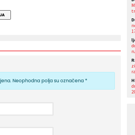
M
t
JA
D
n
1
l
d
r
R
z
r
jena.
Neophodna polja su označena
*
Н
d
2