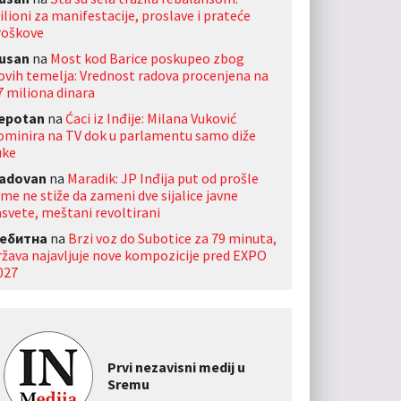
ilioni za manifestacije, proslave i prateće
roškove
usan
na
Most kod Barice poskupeo zbog
ovih temelja: Vrednost radova procenjena na
7 miliona dinara
jepotan
na
Ćaci iz Inđije: Milana Vuković
ominira na TV dok u parlamentu samo diže
uke
adovan
na
Maradik: JP Inđija put od prošle
ime ne stiže da zameni dve sijalice javne
asvete, meštani revoltirani
ебитна
na
Brzi voz do Subotice za 79 minuta,
ržava najavljuje nove kompozicije pred EXPO
027
Prvi nezavisni medij u
Sremu