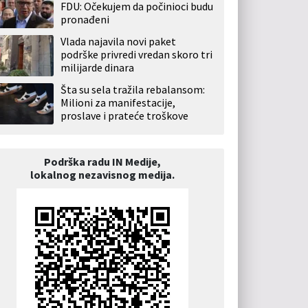
FDU: Očekujem da počinioci budu
pronađeni
Vlada najavila novi paket
podrške privredi vredan skoro tri
milijarde dinara
Šta su sela tražila rebalansom:
Milioni za manifestacije,
proslave i prateće troškove
Podrška radu IN Medije,
lokalnog nezavisnog medija.