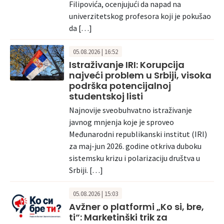
Filipovića, ocenjujući da napad na
univerzitetskog profesora koji je pokušao
da […]
05.08.2026 | 16:52
Istraživanje IRI: Korupcija
najveći problem u Srbiji, visoka
podrška potencijalnoj
studentskoj listi
Najnovije sveobuhvatno istraživanje
javnog mnjenja koje je sproveo
Međunarodni republikanski institut (IRI)
za maj-jun 2026. godine otkriva duboku
sistemsku krizu i polarizaciju društva u
Srbiji. […]
05.08.2026 | 15:03
Avžner o platformi „Ko si, bre,
ti“: Marketinški trik za