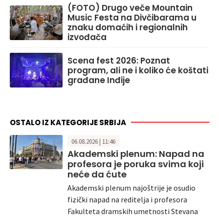
(FOTO) Drugo veče Mountain
Music Festa na Divčibarama u
znaku domaćih i regionalnih
izvođača
Scena fest 2026: Poznat
program, ali ne i koliko će koštati
građane Inđije
OSTALO IZ KATEGORIJE SRBIJA
06.08.2026 | 11:46
Akademski plenum: Napad na
profesora je poruka svima koji
neće da ćute
Akademski plenum najoštrije je osudio
fizički napad na reditelja i profesora
Fakulteta dramskih umetnosti Stevana