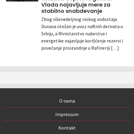
Vlada najavljuje mere za
stabilno snabdevanje
Zbog višenedeljnog niskog vodostaja
Dunava otežan je uvoz naftnih derivata u
Srbiju, a Ministarstvo rudarstva i
energetike najavljuje korišćenje rezervi i
povećanje proizvodnje u Rafineriji […]
O nama
Impressum
Kontakt