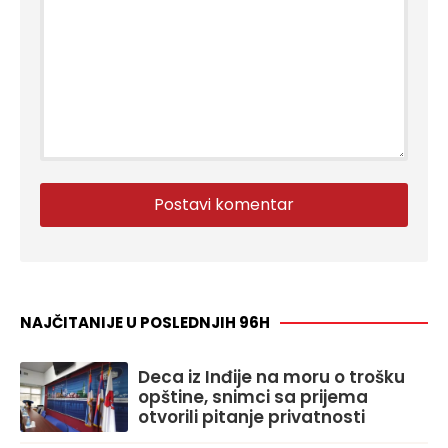
NAJČITANIJE U POSLEDNJIH 96H
Deca iz Inđije na moru o trošku
opštine, snimci sa prijema
otvorili pitanje privatnosti