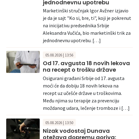
jednodnevnu upotrebu
Marketinški stručnjak Igor Avžner izjavio
je da je sajt "Ko si, bre, ti", koji je pokrenut
na inicijativu predsednika Srbije
Aleksandra Vučića, bio marketinški trik za
jednodnevnu upotrebu. […]
05.08.2026 | 13:56
Od 17. avgusta 18 novih lekova
na recept o trošku države
Osigurani građani Srbije od 17. avgusta
moći će da dobiju 18 novih lekova na
recept uz učešće države u troškovima.
Među njima su terapije za prevenciju
moždanog udara, lečenje tromboze i […]
05.08.2026 | 13:50
Nizak vodostaj Dunava
otežava dopremu goriva: