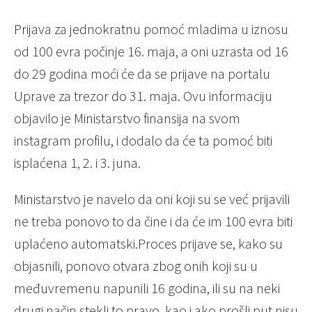
Prijava za jednokratnu pomoć mladima u iznosu
od 100 evra počinje 16. maja, a oni uzrasta od 16
do 29 godina moći će da se prijave na portalu
Uprave za trezor do 31. maja. Ovu informaciju
objavilo je Ministarstvo finansija na svom
instagram profilu, i dodalo da će ta pomoć biti
isplaćena 1, 2. i 3. juna.
Ministarstvo je navelo da oni koji su se već prijavili
ne treba ponovo to da čine i da će im 100 evra biti
uplaćeno automatski.Proces prijave se, kako su
objasnili, ponovo otvara zbog onih koji su u
međuvremenu napunili 16 godina, ili su na neki
drugi način stekli to pravo, kao i ako prošli put nisu