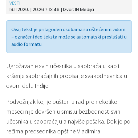
VESTI
19.11.2020. | 20:26 > 13:46 | Izvor:
IN Medija
Ovaj tekst je prilagođen osobama sa oštećenim vidom
– označeni deo teksta može se automatski preslušati u
audio formatu.
Ugrožavanje svih učesnika u saobraćaju kao i
kršenje saobraćajnih propisa je svakodnevnica u
ovom delu Inđije.
Podvožnjak koji je pušten u rad pre nekoliko
meseci nije dovršen u smislu bezbednosti svih
učesnika u saobraćaju a najviše pešaka. Dok je po
rečima predsednika opštine Vladimira