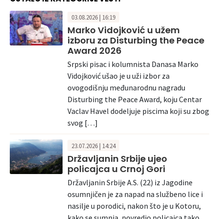
03.08.2026 | 16:19
Marko Vidojković u užem
izboru za Disturbing the Peace
Award 2026
Srpski pisac i kolumnista Danasa Marko
Vidojković ušao je u uži izbor za
ovogodišnju međunarodnu nagradu
Disturbing the Peace Award, koju Centar
Vaclav Havel dodeljuje piscima koji su zbog
svog […]
23.07.2026 | 14:24
Državljanin Srbije ujeo
policajca u Crnoj Gori
Državljanin Srbije A.S. (22) iz Jagodine
osumnjičen je za napad na službeno lice i
nasilje u porodici, nakon što je u Kotoru,
kako se sumnja, povredio policajca tako