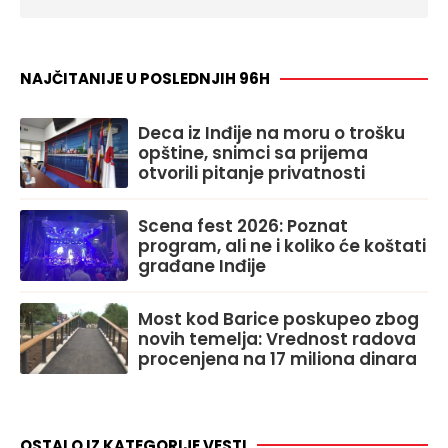
NAJČITANIJE U POSLEDNJIH 96H
Deca iz Inđije na moru o trošku
opštine, snimci sa prijema
otvorili pitanje privatnosti
Scena fest 2026: Poznat
program, ali ne i koliko će koštati
građane Inđije
Most kod Barice poskupeo zbog
novih temelja: Vrednost radova
procenjena na 17 miliona dinara
OSTALO IZ KATEGORIJE VESTI