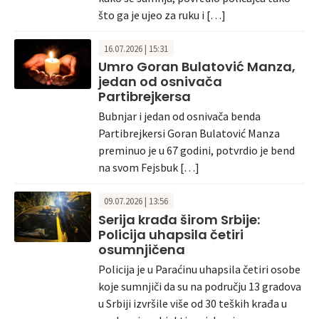
što ga je ujeo za ruku i […]
16.07.2026 | 15:31
Umro Goran Bulatović Manza,
jedan od osnivača
Partibrejkersa
Bubnjar i jedan od osnivača benda
Partibrejkersi Goran Bulatović Manza
preminuo je u 67 godini, potvrdio je bend
na svom Fejsbuk […]
09.07.2026 | 13:56
Serija krađa širom Srbije:
Policija uhapsila četiri
osumnjičena
Policija je u Paraćinu uhapsila četiri osobe
koje sumnjiči da su na području 13 gradova
u Srbiji izvršile više od 30 teških krađa u