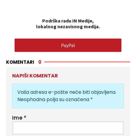
Podrška radu IN Medije,
lokalnog nezavisnog medija.
PayPal
KOMENTARI
0
NAPIŠI KOMENTAR
Vaša adresa e-pošte neće biti objavljena.
Neophodna polja su označena
*
Ime
*