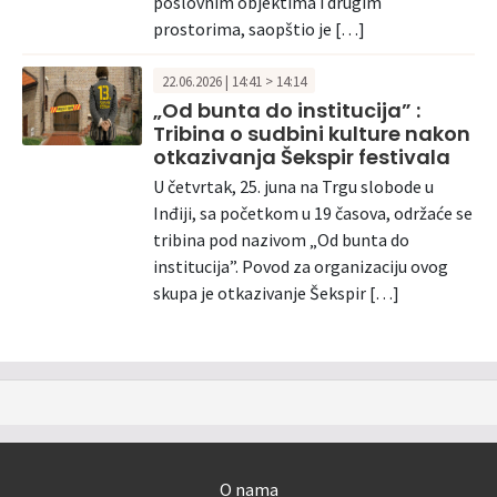
poslovnim objektima i drugim
prostorima, saopštio je […]
22.06.2026 | 14:41 > 14:14
„Od bunta do institucija” :
Tribina o sudbini kulture nakon
otkazivanja Šekspir festivala
U četvrtak, 25. juna na Trgu slobode u
Inđiji, sa početkom u 19 časova, održaće se
tribina pod nazivom „Od bunta do
institucija”. Povod za organizaciju ovog
skupa je otkazivanje Šekspir […]
O nama