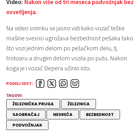
Video:
Nakon više od tri meseca podvožnjak bez
osvetljenja.
Na video snimku se jasno vidi kako vozač teške
mašine svesno ugrožava bezbednost pešaka tako
što vozi jednim delom po pešačkom delu, tj.
trotoaru a drugim delom vozila po putu. Nakon
koga je i vozač šlepera učinio isto.
PODELI VEST:
TAGOVI:
ŽELEZNIČKA PRUGA
ŽELEZNICA
SAOBRAĆAJ
NESREĆA
BEZBEDNOST
PODVOŽNJAK