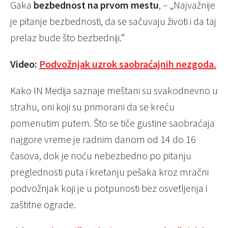
Gaka
bezbednost na prvom mestu
, – „Najvažnije
je pitanje bezbednosti, da se sačuvaju životi i da taj
prelaz bude što bezbedniji.“
Video:
Podvožnjak uzrok saobraćajnih nezgoda.
Kako IN Medija saznaje meštani su svakodnevno u
strahu, oni koji su primorani da se kreću
pomenutim putem. Što se tiče gustine saobraćaja
najgore vreme je radnim danom od 14 do 16
časova, dok je noću nebezbedno po pitanju
preglednosti puta i kretanju pešaka kroz mračni
podvožnjak koji je u potpunosti bez osvetljenja i
zaštitne ograde.