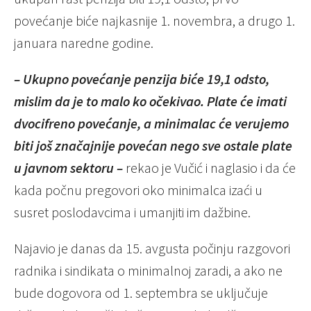
povećanje biće najkasnije 1. novembra, a drugo 1.
januara naredne godine.
– Ukupno povećanje penzija biće 19,1 odsto,
mislim da je to malo ko očekivao. Plate će imati
dvocifreno povećanje, a minimalac će verujemo
biti još značajnije povećan nego sve ostale plate
u javnom sektoru –
rekao je Vučić i naglasio i da će
kada počnu pregovori oko minimalca izaći u
susret poslodavcima i umanjiti im dažbine.
Najavio je danas da 15. avgusta počinju razgovori
radnika i sindikata o minimalnoj zaradi, a ako ne
bude dogovora od 1. septembra se uključuje