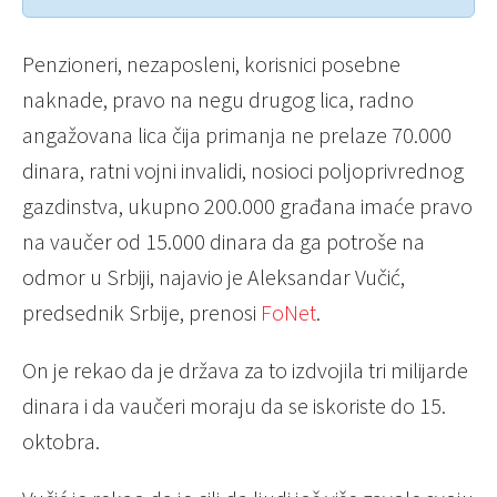
Penzioneri, nezaposleni, korisnici posebne
naknade, pravo na negu drugog lica, radno
angažovana lica čija primanja ne prelaze 70.000
dinara, ratni vojni invalidi, nosioci poljoprivrednog
gazdinstva, ukupno 200.000 građana imaće pravo
na vaučer od 15.000 dinara da ga potroše na
odmor u Srbiji, najavio je Aleksandar Vučić,
predsednik Srbije, prenosi
FoNet
.
On je rekao da je država za to izdvojila tri milijarde
dinara i da vaučeri moraju da se iskoriste do 15.
oktobra.