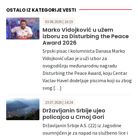
OSTALO IZ KATEGORIJE VESTI
03.08.2026 | 16:19
Marko Vidojković u užem
izboru za Disturbing the Peace
Award 2026
Srpski pisac i kolumnista Danasa Marko
Vidojković ušao je u uži izbor za
ovogodišnju međunarodnu nagradu
Disturbing the Peace Award, koju Centar
Vaclav Havel dodeljuje piscima koji su zbog
svog […]
23.07.2026 | 14:24
Državljanin Srbije ujeo
policajca u Crnoj Gori
Državljanin Srbije A.S. (22) iz Jagodine
osumnjičen je za napad na službeno lice i