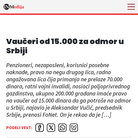
Vaučeri od 15.000 za odmor u
Srbiji
Penzioneri, nezaposleni, korisnici posebne
naknade, pravo na negu drugog lica, radno
angažovana lica čija primanja ne prelaze 70.000
dinara, ratni vojni invalidi, nosioci poljoprivrednog
gazdinstva, ukupno 200.000 građana imaće pravo
na vaučer od 15.000 dinara da ga potroše na odmor
u Srbiji, najavio je Aleksandar Vučić, predsednik
Srbije, prenosi FoNet. On je rekao da je […]
PODELI VEST: