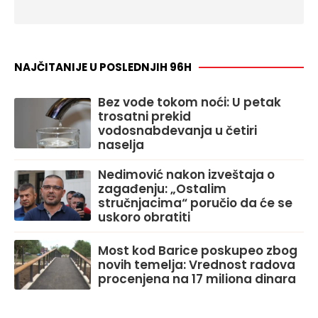
NAJČITANIJE U POSLEDNJIH 96H
Bez vode tokom noći: U petak
trosatni prekid
vodosnabdevanja u četiri
naselja
Nedimović nakon izveštaja o
zagađenju: „Ostalim
stručnjacima“ poručio da će se
uskoro obratiti
Most kod Barice poskupeo zbog
novih temelja: Vrednost radova
procenjena na 17 miliona dinara