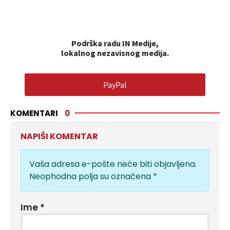
Podrška radu IN Medije,
lokalnog nezavisnog medija.
PayPal
KOMENTARI
0
NAPIŠI KOMENTAR
Vaša adresa e-pošte neće biti objavljena.
Neophodna polja su označena
*
Ime
*