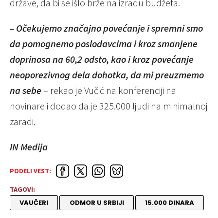
države, da bi se išlo brže na izradu budžeta.
– Očekujemo značajno povećanje i spremni smo
da pomognemo poslodavcima i kroz smanjene
doprinosa na 60,2 odsto, kao i kroz povećanje
neoporezivnog dela dohotka, da mi preuzmemo
na sebe
– rekao je Vučić na konferenciji na
novinare i dodao da je 325.000 ljudi na minimalnoj
zaradi.
IN Medija
PODELI VEST:
TAGOVI:
VAUČERI
ODMOR U SRBIJI
15.000 DINARA