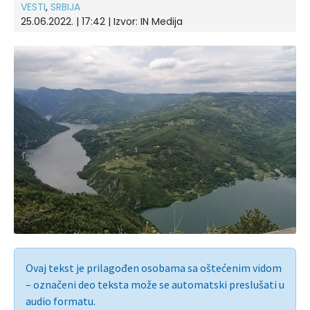
VESTI
,
SRBIJA
25.06.2022. | 17:42 | Izvor:
IN Medija
Ovaj tekst je prilagođen osobama sa oštećenim vidom
– označeni deo teksta može se automatski preslušati u
audio formatu.