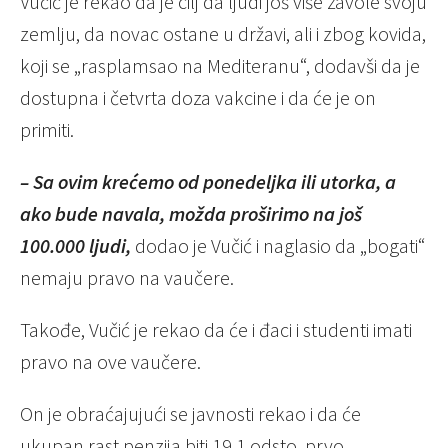
Vučić je rekao da je cilj da ljudi još više zavole svoju
zemlju, da novac ostane u državi, ali i zbog kovida,
koji se „rasplamsao na Mediteranu“, dodavši da je
dostupna i četvrta doza vakcine i da će je on
primiti.
– Sa ovim krećemo od ponedeljka ili utorka, a
ako bude navala, možda proširimo na još
100.000 ljudi,
dodao je Vučić i naglasio da „bogati“
nemaju pravo na vaučere.
Takođe, Vučić je rekao da će i đaci i studenti imati
pravo na ove vaučere.
On je obraćajujući se javnosti rekao i da će
ukupan rast penzija biti 19,1 odsto, prvo