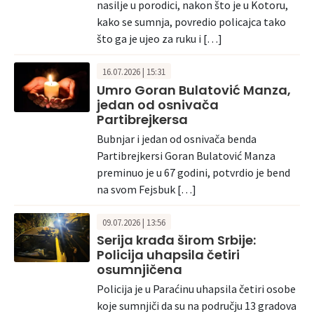
nasilje u porodici, nakon što je u Kotoru,
kako se sumnja, povredio policajca tako
što ga je ujeo za ruku i […]
16.07.2026 | 15:31
Umro Goran Bulatović Manza,
jedan od osnivača
Partibrejkersa
Bubnjar i jedan od osnivača benda
Partibrejkersi Goran Bulatović Manza
preminuo je u 67 godini, potvrdio je bend
na svom Fejsbuk […]
09.07.2026 | 13:56
Serija krađa širom Srbije:
Policija uhapsila četiri
osumnjičena
Policija je u Paraćinu uhapsila četiri osobe
koje sumnjiči da su na području 13 gradova