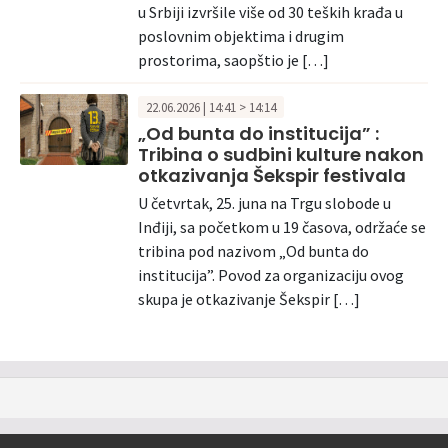
u Srbiji izvršile više od 30 teških krađa u
poslovnim objektima i drugim
prostorima, saopštio je […]
22.06.2026 | 14:41 > 14:14
„Od bunta do institucija” :
Tribina o sudbini kulture nakon
otkazivanja Šekspir festivala
U četvrtak, 25. juna na Trgu slobode u
Inđiji, sa početkom u 19 časova, održaće se
tribina pod nazivom „Od bunta do
institucija”. Povod za organizaciju ovog
skupa je otkazivanje Šekspir […]