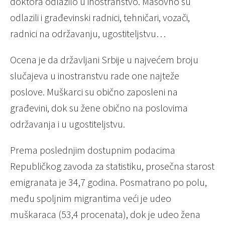
doktora odlazilo u inostranstvo. Masovno su
odlazili i građevinski radnici, tehničari, vozači,
radnici na održavanju, ugostiteljstvu…
Ocena je da državljani Srbije u najvećem broju
slučajeva u inostranstvu rade one najteže
poslove. Muškarci su obično zaposleni na
građevini, dok su žene obično na poslovima
održavanja i u ugostiteljstvu.
Prema poslednjim dostupnim podacima
Republičkog zavoda za statistiku, prosečna starost
emigranata je 34,7 godina. Posmatrano po polu,
među spoljnim migrantima veći je udeo
muškaraca (53,4 procenata), dok je udeo žena