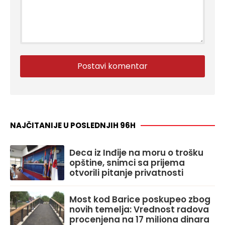
NAJČITANIJE U POSLEDNJIH 96H
Deca iz Inđije na moru o trošku
opštine, snimci sa prijema
otvorili pitanje privatnosti
Most kod Barice poskupeo zbog
novih temelja: Vrednost radova
procenjena na 17 miliona dinara