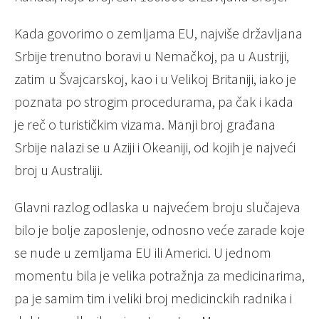
Kada govorimo o zemljama EU, najviše državljana
Srbije trenutno boravi u Nemačkoj, pa u Austriji,
zatim u Švajcarskoj, kao i u Velikoj Britaniji, iako je
poznata po strogim procedurama, pa čak i kada
je reč o turističkim vizama. Manji broj građana
Srbije nalazi se u Aziji i Okeaniji, od kojih je najveći
broj u Australiji.
Glavni razlog odlaska u najvećem broju slučajeva
bilo je bolje zaposlenje, odnosno veće zarade koje
se nude u zemljama EU ili Americi. U jednom
momentu bila je velika potražnja za medicinarima,
pa je samim tim i veliki broj medicinckih radnika i