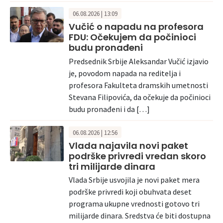
06.08.2026 | 13:09
Vučić o napadu na profesora
FDU: Očekujem da počinioci
budu pronađeni
Predsednik Srbije Aleksandar Vučić izjavio
je, povodom napada na reditelja i
profesora Fakulteta dramskih umetnosti
Stevana Filipovića, da očekuje da počinioci
budu pronađeni i da […]
06.08.2026 | 12:56
Vlada najavila novi paket
podrške privredi vredan skoro
tri milijarde dinara
Vlada Srbije usvojila je novi paket mera
podrške privredi koji obuhvata deset
programa ukupne vrednosti gotovo tri
milijarde dinara. Sredstva će biti dostupna