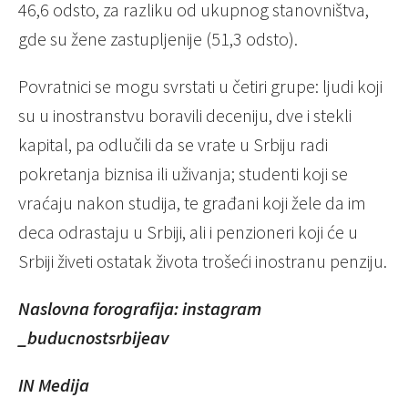
46,6 odsto, za razliku od ukupnog stanovništva,
gde su žene zastupljenije (51,3 odsto).
Povratnici se mogu svrstati u četiri grupe: ljudi koji
su u inostranstvu boravili deceniju, dve i stekli
kapital, pa odlučili da se vrate u Srbiju radi
pokretanja biznisa ili uživanja; studenti koji se
vraćaju nakon studija, te građani koji žele da im
deca odrastaju u Srbiji, ali i penzioneri koji će u
Srbiji živeti ostatak života trošeći inostranu penziju.
Naslovna forografija: instagram
_buducnostsrbijeav
IN Medija