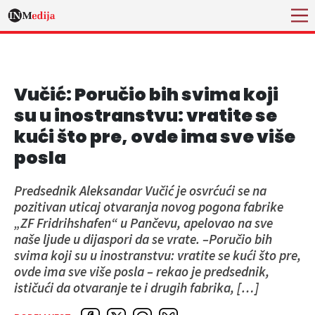
Vučić: Poručio bih svima koji
su u inostranstvu: vratite se
kući što pre, ovde ima sve više
posla
Predsednik Aleksandar Vučić je osvrćući se na
pozitivan uticaj otvaranja novog pogona fabrike
„ZF Fridrihshafen“ u Pančevu, apelovao na sve
naše ljude u dijaspori da se vrate. –Poručio bih
svima koji su u inostranstvu: vratite se kući što pre,
ovde ima sve više posla – rekao je predsednik,
ističući da otvaranje te i drugih fabrika, […]