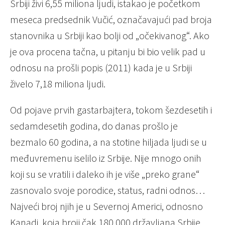
Srbiji živi 6,55 miliona ljudi, istakao je početkom
meseca predsednik Vučić, označavajući pad broja
stanovnika u Srbiji kao bolji od „očekivanog“. Ako
je ova procena tačna, u pitanju bi bio velik pad u
odnosu na prošli popis (2011) kada je u Srbiji
živelo 7,18 miliona ljudi.
Od pojave prvih gastarbajtera, tokom šezdesetih i
sedamdesetih godina, do danas prošlo je
bezmalo 60 godina, a na stotine hiljada ljudi se u
međuvremenu iselilo iz Srbije. Nije mnogo onih
koji su se vratili i daleko ih je više „preko grane“
zasnovalo svoje porodice, status, radni odnos…
Najveći broj njih je u Severnoj Americi, odnosno
Kanadi, koja broji čak 180.000 državljana Srbije.