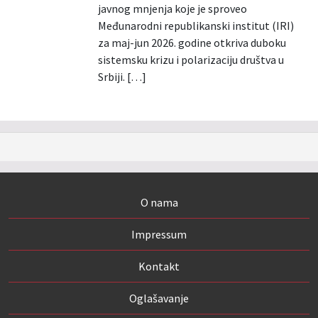
javnog mnjenja koje je sproveo
Međunarodni republikanski institut (IRI)
za maj-jun 2026. godine otkriva duboku
sistemsku krizu i polarizaciju društva u
Srbiji. […]
O nama
Impressum
Kontakt
Oglašavanje