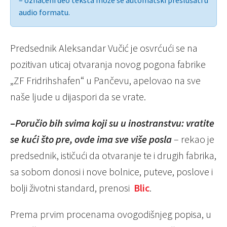
audio formatu.
Predsednik Aleksandar Vučić je osvrćući se na
pozitivan uticaj otvaranja novog pogona fabrike
„ZF Fridrihshafen“ u Pančevu, apelovao na sve
naše ljude u dijaspori da se vrate.
–
Poručio bih svima koji su u inostranstvu: vratite
se kući što pre, ovde ima sve više posla
– rekao je
predsednik, ističući da otvaranje te i drugih fabrika,
sa sobom donosi i nove bolnice, puteve, poslove i
bolji životni standard, prenosi
Blic
.
Prema prvim procenama ovogodišnjeg popisa, u