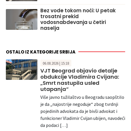
Bez vode tokom noći: U petak
trosatni prekid
vodosnabdevanja u četiri
naselja
OSTALO IZ KATEGORIJE SRBIJA
06.08.2026 | 15:18
VJT Beograd objavio detalje
obdukcije Vladimira Cvijana:
„Smrt nastupila usled
utapanja“
Više javno tužilaštvo u Beogradu saopštilo
je da „najostrije negoduje“ zbog tvrdnji
pojedinih advokata da je bivši advokat i
funkcioner Vladimir Cvijan ubijen, navodeći
da podaci […]