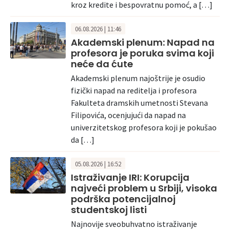
kroz kredite i bespovratnu pomoć, a […]
06.08.2026 | 11:46
Akademski plenum: Napad na
profesora je poruka svima koji
neće da ćute
Akademski plenum najoštrije je osudio
fizički napad na reditelja i profesora
Fakulteta dramskih umetnosti Stevana
Filipovića, ocenjujući da napad na
univerzitetskog profesora koji je pokušao
da […]
05.08.2026 | 16:52
Istraživanje IRI: Korupcija
najveći problem u Srbiji, visoka
podrška potencijalnoj
studentskoj listi
Najnovije sveobuhvatno istraživanje