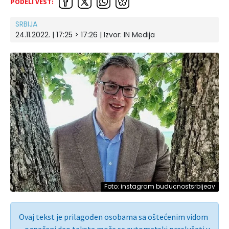
PODELI VEST:
SRBIJA
24.11.2022. | 17:25 > 17:26 | Izvor:
IN Medija
Foto: instagram buducnostsrbijeav
Ovaj tekst je prilagođen osobama sa oštećenim vidom
– označeni deo teksta može se automatski preslušati u