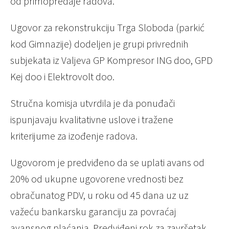
od primopredaje radova.
Ugovor za rekonstrukciju Trga Sloboda (parkić
kod Gimnazije) dodeljen je grupi privrednih
subjekata iz Valjeva GP Kompresor ING doo, GPD
Kej doo i Elektrovolt doo.
Stručna komisja utvrdila je da ponuđači
ispunjavaju kvalitativne uslove i tražene
kriterijume za izođenje radova.
Ugovorom je predviđeno da se uplati avans od
20% od ukupne ugovorene vrednosti bez
obračunatog PDV, u roku od 45 dana uz uz
važeću bankarsku garanciju za povraćaj
avansnog plaćanja. Predviđeni rok za završetak