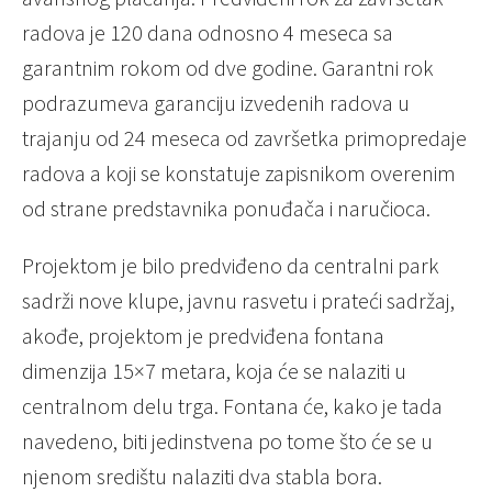
radova je 120 dana odnosno 4 meseca sa
garantnim rokom od dve godine. Garantni rok
podrazumeva garanciju izvedenih radova u
trajanju od 24 meseca od završetka primopredaje
radova a koji se konstatuje zapisnikom overenim
od strane predstavnika ponuđača i naručioca.
Projektom je bilo predviđeno da centralni park
sadrži nove klupe, javnu rasvetu i prateći sadržaj,
akođe, projektom je predviđena fontana
dimenzija 15×7 metara, koja će se nalaziti u
centralnom delu trga. Fontana će, kako je tada
navedeno, biti jedinstvena po tome što će se u
njenom središtu nalaziti dva stabla bora.