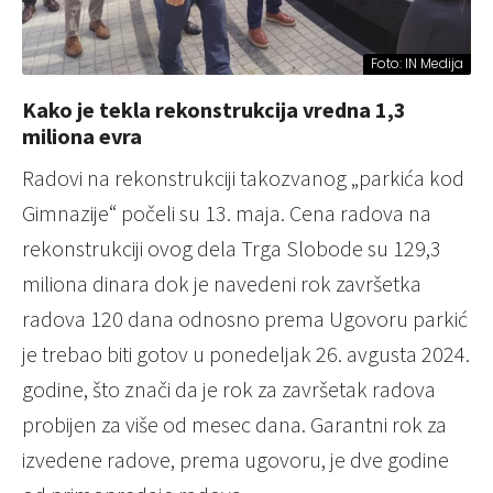
Foto: IN Medija
Kako je tekla rekonstrukcija vredna 1,3
miliona evra
Radovi na rekonstrukciji takozvanog „parkića kod
Gimnazije“ počeli su 13. maja. Cena radova na
rekonstrukciji ovog dela Trga Slobode su 129,3
miliona dinara dok je navedeni rok završetka
radova 120 dana odnosno prema Ugovoru parkić
je trebao biti gotov u ponedeljak 26. avgusta 2024.
godine, što znači da je rok za završetak radova
probijen za više od mesec dana. Garantni rok za
izvedene radove, prema ugovoru, je dve godine