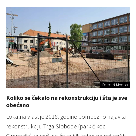
Foto: IN Medija
Koliko se čekalo na rekonstrukciju i šta je sve
obećano
Lokalna vlast je 2018. godine pompezno najavila
rekonstrukciju Trga Slobode (parkić kod
Gimnazije) rekavši da će to biti jedan od najlepših