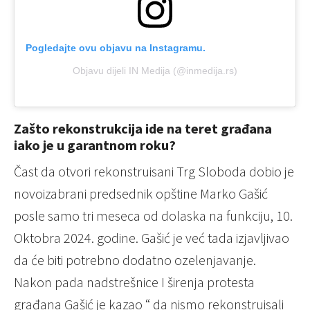
Pogledajte ovu objavu na Instagramu.
Objavu dijeli IN Medija (@inmedija.rs)
Zašto rekonstrukcija ide na teret građana
iako je u garantnom roku?
Čast da otvori rekonstruisani Trg Sloboda dobio je
novoizabrani predsednik opštine Marko Gašić
posle samo tri meseca od dolaska na funkciju, 10.
Oktobra 2024. godine. Gašić je već tada izjavljivao
da će biti potrebno dodatno ozelenjavanje.
Nakon pada nadstrešnice I širenja protesta
građana Gašić je kazao “ da nismo rekonstruisali