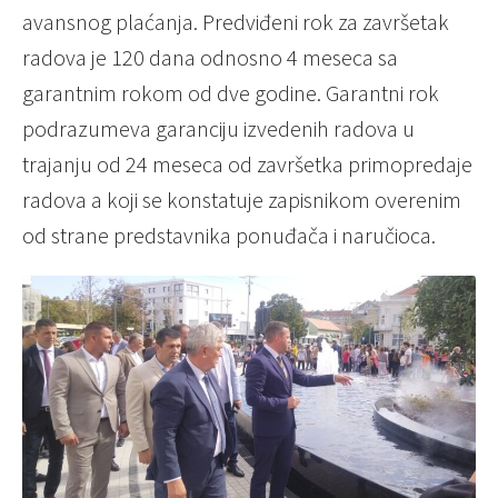
avansnog plaćanja. Predviđeni rok za završetak
radova je 120 dana odnosno 4 meseca sa
garantnim rokom od dve godine. Garantni rok
podrazumeva garanciju izvedenih radova u
trajanju od 24 meseca od završetka primopredaje
radova a koji se konstatuje zapisnikom overenim
od strane predstavnika ponuđača i naručioca.