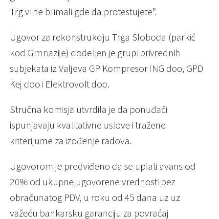
Trg vi ne bi imali gde da protestujete”.
Ugovor za rekonstrukciju Trga Sloboda (parkić
kod Gimnazije) dodeljen je grupi privrednih
subjekata iz Valjeva GP Kompresor ING doo, GPD
Kej doo i Elektrovolt doo.
Stručna komisja utvrdila je da ponuđači
ispunjavaju kvalitativne uslove i tražene
kriterijume za izođenje radova.
Ugovorom je predviđeno da se uplati avans od
20% od ukupne ugovorene vrednosti bez
obračunatog PDV, u roku od 45 dana uz uz
važeću bankarsku garanciju za povraćaj