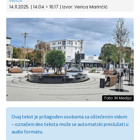
INĐIJA
14.11.2025. | 14:04 > 16:17
| Izvor:
Verica Marinčić
Foto: IN Medija
Ovaj tekst je prilagođen osobama sa oštećenim vidom
– označeni deo teksta može se automatski preslušati u
audio formatu.