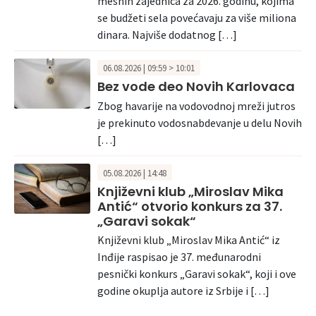
mesnih zajednica za 2026. godinu, kojima
se budžeti sela povećavaju za više miliona
dinara. Najviše dodatnog […]
06.08.2026 | 09:59 > 10:01
Bez vode deo Novih Karlovaca
Zbog havarije na vodovodnoj mreži jutros
je prekinuto vodosnabdevanje u delu Novih
[…]
05.08.2026 | 14:48
Književni klub „Miroslav Mika
Antić“ otvorio konkurs za 37.
„Garavi sokak“
Književni klub „Miroslav Mika Antić“ iz
Inđije raspisao je 37. međunarodni
pesnički konkurs „Garavi sokak“, koji i ove
godine okuplja autore iz Srbije i […]