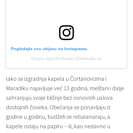
Pogledajte ovu objavu na Instagramu.
Objavu dijeli IN Medija (@inmedija.rs)
Iako se izgradnja kapela u Čortanovcima i
Maradiku najavljuje već 13 godina, meštani i dalje
sahranjuju svoje bližnje bez osnovnih uslova
dostojnih čoveka. Obećanja se ponavljaju iz
godine u godinu, budžeti se rebalansiraju, a
kapele ostaju na papiru – ili, kao nedavno u