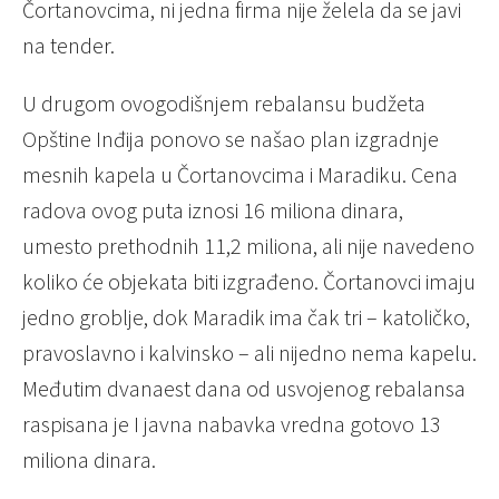
Čortanovcima, ni jedna firma nije želela da se javi
na tender.
U drugom ovogodišnjem rebalansu budžeta
Opštine Inđija ponovo se našao plan izgradnje
mesnih kapela u Čortanovcima i Maradiku. Cena
radova ovog puta iznosi 16 miliona dinara,
umesto prethodnih 11,2 miliona, ali nije navedeno
koliko će objekata biti izgrađeno. Čortanovci imaju
jedno groblje, dok Maradik ima čak tri – katoličko,
pravoslavno i kalvinsko – ali nijedno nema kapelu.
Međutim dvanaest dana od usvojenog rebalansa
raspisana je I javna nabavka vredna gotovo 13
miliona dinara.