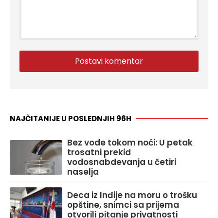
NAJČITANIJE U POSLEDNJIH 96H
Bez vode tokom noći: U petak
trosatni prekid
vodosnabdevanja u četiri
naselja
Deca iz Inđije na moru o trošku
opštine, snimci sa prijema
otvorili pitanje privatnosti