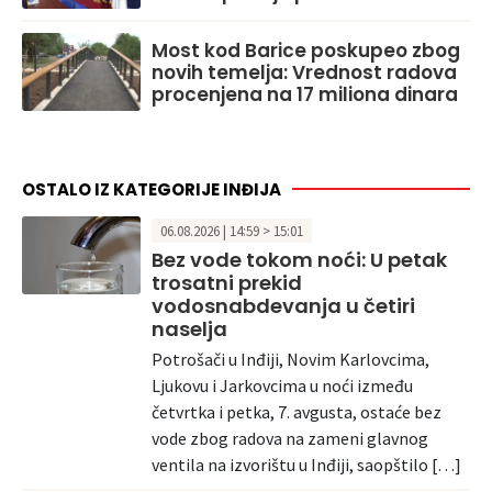
Most kod Barice poskupeo zbog
novih temelja: Vrednost radova
procenjena na 17 miliona dinara
OSTALO IZ KATEGORIJE INĐIJA
06.08.2026 | 14:59 > 15:01
Bez vode tokom noći: U petak
trosatni prekid
vodosnabdevanja u četiri
naselja
Potrošači u Inđiji, Novim Karlovcima,
Ljukovu i Jarkovcima u noći između
četvrtka i petka, 7. avgusta, ostaće bez
vode zbog radova na zameni glavnog
ventila na izvorištu u Inđiji, saopštilo […]