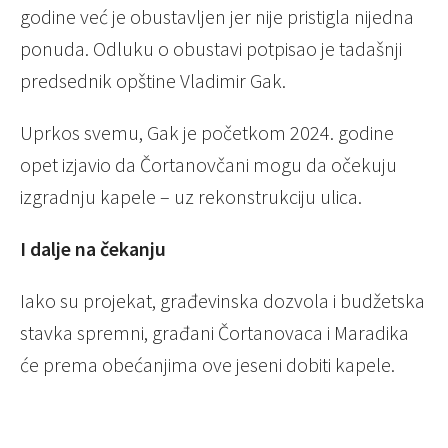
godine već je obustavljen jer nije pristigla nijedna
ponuda. Odluku o obustavi potpisao je tadašnji
predsednik opštine Vladimir Gak.
Uprkos svemu, Gak je početkom 2024. godine
opet izjavio da Čortanovčani mogu da očekuju
izgradnju kapele – uz rekonstrukciju ulica.
I dalje na čekanju
Iako su projekat, građevinska dozvola i budžetska
stavka spremni, građani Čortanovaca i Maradika
će prema obećanjima ove jeseni dobiti kapele.