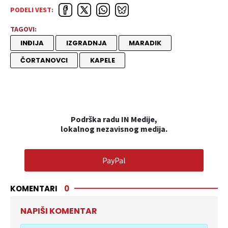
PODELI VEST:
TAGOVI:
INĐIJA
IZGRADNJA
MARADIK
ČORTANOVCI
KAPELE
Podrška radu IN Medije,
lokalnog nezavisnog medija.
PayPal
KOMENTARI
0
NAPIŠI KOMENTAR