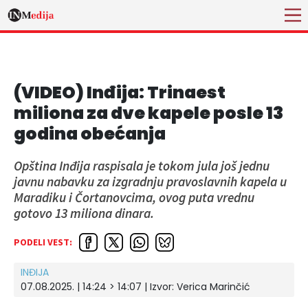
(VIDEO) Inđija: Trinaest
miliona za dve kapele posle 13
godina obećanja
Opština Inđija raspisala je tokom jula još jednu
javnu nabavku za izgradnju pravoslavnih kapela u
Maradiku i Čortanovcima, ovog puta vrednu
gotovo 13 miliona dinara.
PODELI VEST:
INĐIJA
07.08.2025. | 14:24 > 14:07
| Izvor:
Verica Marinčić