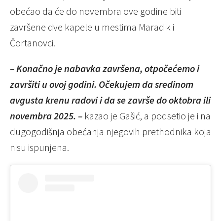
obećao da će do novembra ove godine biti
završene dve kapele u mestima Maradik i
Čortanovci.
– Konačno je nabavka završena, otpočećemo i
završiti u ovoj godini. Očekujem da sredinom
avgusta krenu radovi i da se završe do oktobra ili
novembra 2025. –
kazao je Gašić, a podsetio je i na
dugogodišnja obećanja njegovih prethodnika koja
nisu ispunjena.