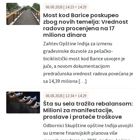
06.08.2026 | 14:23 > 14:29
Most kod Barice poskupeo
zbog novih temelja: Vrednost
radova procenjena na 17
miliona dinara
Zahtev Opštine Inđija za izmenu
građevinske dozvole za pešačko-
biciklistički most kod Barice usvojen je
juče, a novom dokumentacijom
predračunska vrednost radova povećana je
sa 14,39 miliona […]
06.08.2026 | 12:34 > 14:29
Šta su sela tražila rebalansom:
Milioni za manifestacije,
proslave i prateće troškove
Odbornici Skupštine opštine Inđija usvojili
su izmene finansijskih planova više