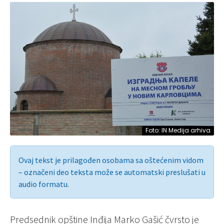
Foto: IN Medija arhiva
Ovaj tekst je prilagođen osobama sa oštećenim vidom
– označeni deo teksta može se automatski preslušati u
audio formatu.
Predsednik opštine Inđija Marko Gašić čvrsto je