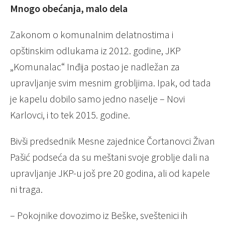
Mnogo obećanja, malo dela
Zakonom o komunalnim delatnostima i
opštinskim odlukama iz 2012. godine, JKP
„Komunalac“ Inđija postao je nadležan za
upravljanje svim mesnim grobljima. Ipak, od tada
je kapelu dobilo samo jedno naselje – Novi
Karlovci, i to tek 2015. godine.
Bivši predsednik Mesne zajednice Čortanovci Živan
Pašić podseća da su meštani svoje groblje dali na
upravljanje JKP-u još pre 20 godina, ali od kapele
ni traga.
– Pokojnike dovozimo iz Beške, sveštenici ih