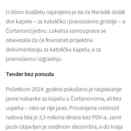
U istom budžetu najavljeno je da će Maradik dobiti
dve kapele – za katoličko i pravoslavno groblje – a
Čortanovci jednu. Lokalna samouprava se
obavezala da će finansirati projektnu
dokumentaciju za katoličku kapelu, a za
pravoslavnu i izgradnju.
Tender bez ponuda
Početkom 2024. godine pokušano je raspisivanje
javne nabavke za kapelu u Čortanovcima, ali bez
uspeha – niko se nije javio. Procenjena vrednost
radova bila je 3,3 miliona dinara bez PDV-a. Javni
poziv objavljen je sredinom decembra, a do kraja