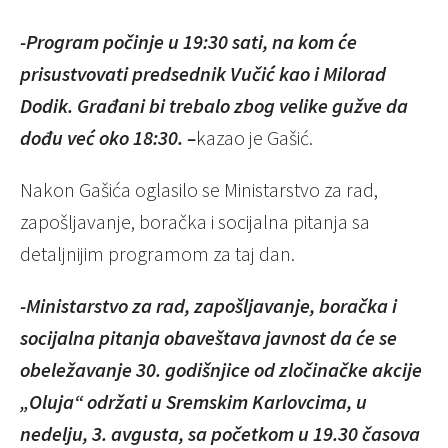
-Program počinje u 19:30 sati, na kom će
prisustvovati predsednik Vučić kao i Milorad
Dodik. Građani bi trebalo zbog velike gužve da
dođu već oko 18:30. –
kazao je Gašić.
Nakon Gašića oglasilo se Ministarstvo za rad,
zapošljavanje, boračka i socijalna pitanja sa
detaljnijim programom za taj dan.
-Ministarstvo za rad, zapošljavanje, boračka i
socijalna pitanja obaveštava javnost da će se
obeležavanje 30. godišnjice od zločinačke akcije
„Oluja“ održati u Sremskim Karlovcima, u
nedelju, 3. avgusta, sa početkom u 19.30 časova