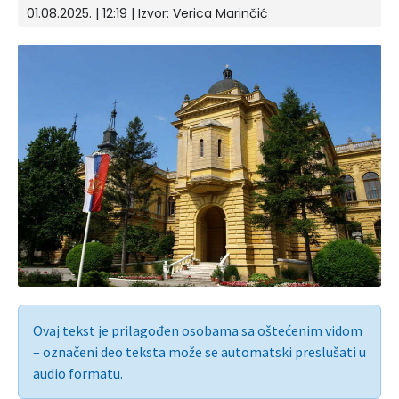
01.08.2025. | 12:19
| Izvor:
Verica Marinčić
Ovaj tekst je prilagođen osobama sa oštećenim vidom
– označeni deo teksta može se automatski preslušati u
audio formatu.