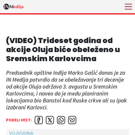
(VIDEO) Trideset godina od
akcije Oluja biće obeleženo u
Sremskim Karlovcima
Predsednik opštine Inđija Marko Gašić danas je za
IN Medija potvrdio da se obeležavanje tri decenije
od akcije Oluja održava 3. avgusta u Sremskim
Karlovcima, i naveo da je među planiranim
lokacijama bio Banstol kod Ruske crkve ali su ipak
izabrani Karlovci.
PODELI VEST:
VOJVODINA