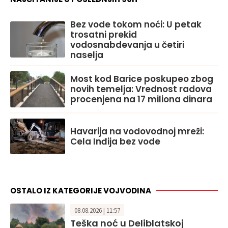
Bez vode tokom noći: U petak
trosatni prekid
vodosnabdevanja u četiri
naselja
Most kod Barice poskupeo zbog
novih temelja: Vrednost radova
procenjena na 17 miliona dinara
Havarija na vodovodnoj mreži:
Cela Inđija bez vode
OSTALO IZ KATEGORIJE VOJVODINA
08.08.2026 | 11:57
Teška noć u Deliblatskoj