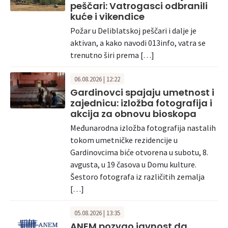
peščari: Vatrogasci odbranili
kuće i vikendice
Požar u Deliblatskoj peščari i dalje je
aktivan, a kako navodi 013info, vatra se
trenutno širi prema […]
06.08.2026 | 12:22
Gardinovci spajaju umetnost i
zajednicu: izložba fotografija i
akcija za obnovu bioskopa
Međunarodna izložba fotografija nastalih
tokom umetničke rezidencije u
Gardinovcima biće otvorena u subotu, 8.
avgusta, u 19 časova u Domu kulture.
Šestoro fotografa iz različitih zemalja
[…]
05.08.2026 | 13:35
ANEM pozvao javnost da