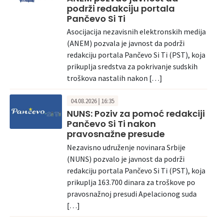
podrži redakciju portala
Pančevo Si Ti
Asocijacija nezavisnih elektronskih medija
(ANEM) pozvala je javnost da podrži
redakciju portala Pančevo Si Ti (PST), koja
prikuplja sredstva za pokrivanje sudskih
troškova nastalih nakon […]
04.08.2026 | 16:35
NUNS: Poziv za pomoć redakciji
Pančevo Si Ti nakon
pravosnažne presude
Nezavisno udruženje novinara Srbije
(NUNS) pozvalo je javnost da podrži
redakciju portala Pančevo Si Ti (PST), koja
prikuplja 163.700 dinara za troškove po
pravosnažnoj presudi Apelacionog suda
[…]