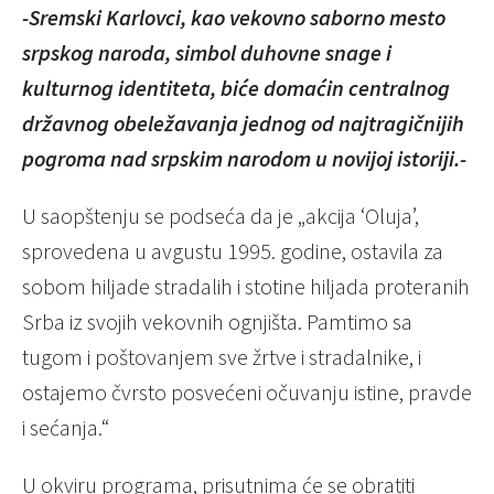
-Sremski Karlovci, kao vekovno saborno mesto
srpskog naroda, simbol duhovne snage i
kulturnog identiteta, biće domaćin centralnog
državnog obeležavanja jednog od najtragičnijih
pogroma nad srpskim narodom u novijoj istoriji.-
U saopštenju se podseća da je „akcija ‘Oluja’,
sprovedena u avgustu 1995. godine, ostavila za
sobom hiljade stradalih i stotine hiljada proteranih
Srba iz svojih vekovnih ognjišta. Pamtimo sa
tugom i poštovanjem sve žrtve i stradalnike, i
ostajemo čvrsto posvećeni očuvanju istine, pravde
i sećanja.“
U okviru programa, prisutnima će se obratiti