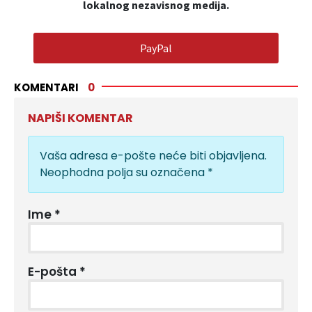
lokalnog nezavisnog medija.
PayPal
KOMENTARI
0
NAPIŠI KOMENTAR
Vaša adresa e-pošte neće biti objavljena.
Neophodna polja su označena
*
Ime
*
E-pošta
*