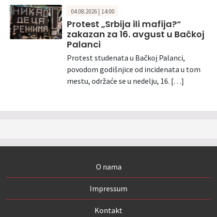
04.08.2026 | 14:00
Protest „Srbija ili mafija?“
zakazan za 16. avgust u Bačkoj
Palanci
Protest studenata u Bačkoj Palanci,
povodom godišnjice od incidenata u tom
mestu, održaće se u nedelju, 16. […]
O nama
Impressum
Kontakt