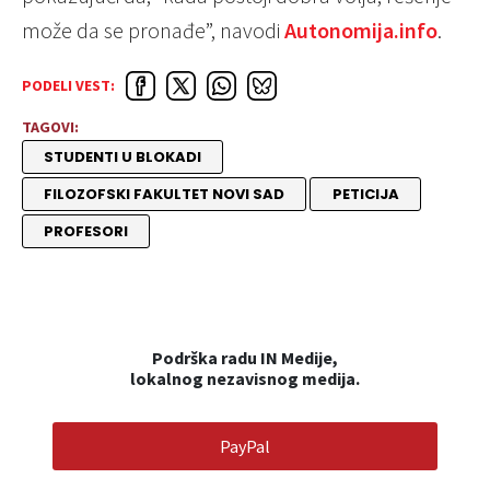
može da se pronađe”, navodi
Autonomija.info
.
PODELI VEST:
TAGOVI:
STUDENTI U BLOKADI
FILOZOFSKI FAKULTET NOVI SAD
PETICIJA
PROFESORI
Podrška radu IN Medije,
lokalnog nezavisnog medija.
PayPal