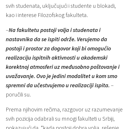
svih studenata, uključujući i studente u blokadi,
kao i interese Filozofskog fakulteta.
–
Na fakultetu postoji volja i studenata i
nastavnika da se ispiti održe. Verujemo da
postoji i prostor za dogovor koji bi omogućio
realizaciju ispitnih aktivnosti u akademski
korektnoj atmosferi uz međusobno poštovanje i
uvažavanje. Ovo je jedini modalitet u kom smo
spremni da učestvujemo u realizaciji ispita.
–
poručili su.
Prema njihovim rečima, razgovor uz razumevanje
svih pozicija odabrali su mnogi fakulteti u Srbiji,
pokazujući da, “kada postoji dobra volja, rešenje