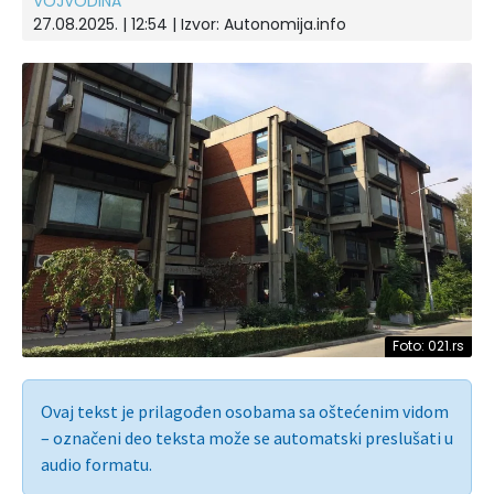
VOJVODINA
27.08.2025. | 12:54
| Izvor:
Autonomija.info
Foto: 021.rs
Ovaj tekst je prilagođen osobama sa oštećenim vidom
– označeni deo teksta može se automatski preslušati u
audio formatu.