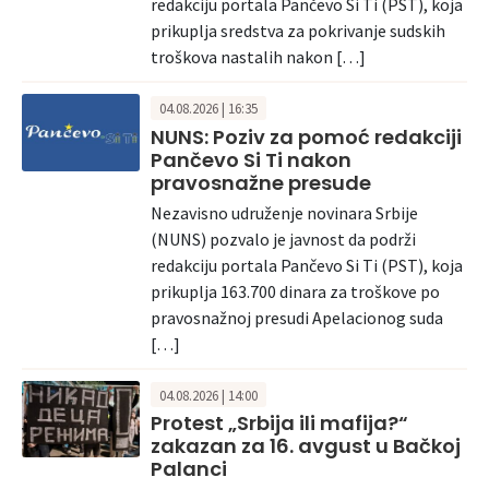
redakciju portala Pančevo Si Ti (PST), koja
prikuplja sredstva za pokrivanje sudskih
troškova nastalih nakon […]
04.08.2026 | 16:35
NUNS: Poziv za pomoć redakciji
Pančevo Si Ti nakon
pravosnažne presude
Nezavisno udruženje novinara Srbije
(NUNS) pozvalo je javnost da podrži
redakciju portala Pančevo Si Ti (PST), koja
prikuplja 163.700 dinara za troškove po
pravosnažnoj presudi Apelacionog suda
[…]
04.08.2026 | 14:00
Protest „Srbija ili mafija?“
zakazan za 16. avgust u Bačkoj
Palanci