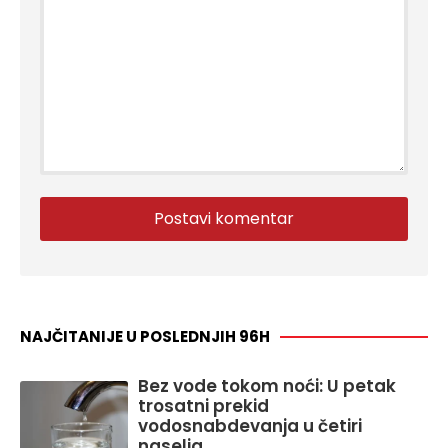
NAJČITANIJE U POSLEDNJIH 96H
Bez vode tokom noći: U petak
trosatni prekid
vodosnabdevanja u četiri
naselja