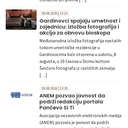
06.08.2026 | 12:22
Gardinovci spajaju umetnost i
zajednicu: izložba fotografija i
akcija za obnovu bioskopa
Međunarodna izložba fotografija nastalih
tokom umetničke rezidencije u
Gardinovcima biće otvorena u subotu, 8.
avgusta, u 19 časova u Domu kulture.
Šestoro fotografa iz različitih zemalja
[…]
05.08.2026 | 13:35
ANEM pozvao javnost da
podrži redakciju portala
Pančevo Si Ti
Asocijacija nezavisnih elektronskih medija
(ANEM) pozvala je javnost da podrži