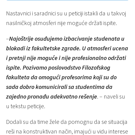
Nastavnici i saradnici su u peticiji istakli da u takvoj
nasilničkoj atmosferi nije moguće držati ispite.
–
Najoštrije osuđujemo izbacivanje studenata u
blokadi iz fakultetske zgrade. U atmosferi ucena
i pretnji nije moguće i nije profesionalno održati
ispite. Pozivamo poslovodstvo Filozofskog
fakulteta da omogući profesorima koji su do
sada dobro komunicirali sa studentima da
zajedno pronađu adekvatno rešenje
. – naveli su
u tekstu peticije.
Dodali su da time žele da pomognu da se situacija
reši na konstruktivan način, imajući u vidu interese