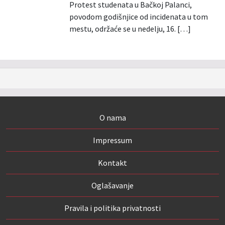
Protest studenata u Bačkoj Palanci,
povodom godišnjice od incidenata u tom
mestu, održaće se u nedelju, 16. […]
O nama
Impressum
Kontakt
Oglašavanje
Pravila i politika privatnosti