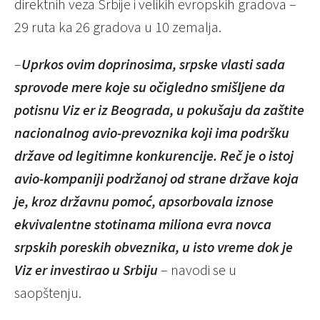
direktnih veza Srbije i velikih evropskih gradova –
29 ruta ka 26 gradova u 10 zemalja.
–
Uprkos ovim doprinosima, srpske vlasti sada
sprovode mere koje su očigledno smišljene da
potisnu Viz er iz Beograda, u pokušaju da zaštite
nacionalnog avio-prevoznika koji ima podršku
države od legitimne konkurencije. Reč je o istoj
avio-kompaniji podržanoj od strane države koja
je, kroz državnu pomoć, apsorbovala iznose
ekvivalentne stotinama miliona evra novca
srpskih poreskih obveznika, u isto vreme dok je
Viz er investirao u Srbiju
– navodi se u
saopštenju.