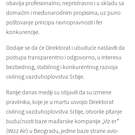
obavlja profesionalno, nepristrasno i u skladu sa
domaćim i međunarodnim propisima, uz puno
poštovanje principa ravnopravnosti i fer
konkurencije.
Dodaje se da će Direktorat i ubuduće nastaviti da
postupa transparentno i odgovorno, u interesu
bezbednog, stabilnog i konkurentnog razvoja
civilnog vazduhoplovstva Srbije.
Ranije danas mediji su objavili da su izmene
pravilnika, koje je u martu usvojio Direktorat
civilnog vazduhoplovstva Srbije, otvorile pitanje
budućnosti baze mađarske kompanije „Viz er“
(Wizz Air) u Beogradu, jedine baze strane avio-