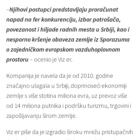
–
Njihovi postupci predstavljaju proračunat
napad na fer konkurenciju, izbor potrošača,
povezanost i hiljade radnih mesta u Srbiji, kao i
nesporno kršenje obaveza zemlje iz Sporazuma
o zajedničkom evropskom vazduhoplovnom
prostoru
– ocenio je Viz er.
Kompanija je navela da je od 2010. godine
značajno ulagala u Srbiji, doprinoseći ekonomiji
zemlje s više stotina miliona evra, uz prevoz više
od 14 miliona putnika i podršku turizmu, trgovini i
zapošljavanju širom zemlje.
Viz er piše da je izgradio široku mrežu pristupačnih