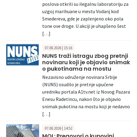
poslova otkrili su ilegalnu laboratoriju za
uzgoj marihuane u mestu Vodanj kod
Smedereva, gde je zaplenjeno oko pola
tone ove droge. U akciji je uhapšeno šest
[…]
07.08.2026 | 15:16
NUNS traži istragu zbog pretnji
novinaru koji je objavio snimak
o pukotinama na mostu
Nezavisno udruženje novinara Srbije
(NUNS) osudilo je pretnje upućene
uredniku portala A1tv.net iz Novog Pazara
Enesu Radetincu, nakon što je objavio
snimak pukotina na mostu koji je nedavno
[…]
07.08.2026 | 14:52
MOL: Pregovori o kupovini