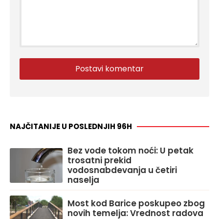
NAJČITANIJE U POSLEDNJIH 96H
Bez vode tokom noći: U petak
trosatni prekid
vodosnabdevanja u četiri
naselja
Most kod Barice poskupeo zbog
novih temelja: Vrednost radova