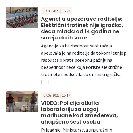
07.08.2026 | 15:29
Agencija upozorava roditelje:
Električni trotinet nije igračka,
deca mlađa od 14 godina ne
smeju da ih voze
Agencija za bezbednost saobraćaja
apelovala je na roditelje da tokom letnjeg
raspusta obrate posebnu pažnju na
bezbednost dece koja koriste električne
trotinete i podsetila da oni nisu igračka,
[…]
07.08.2026 | 15:17
VIDEO: Policija otkrila
laboratoriju za uzgoj
marihuane kod Smedereva,
uhapšeno šest osoba
Pripadnici Ministarstva unutrašnjih