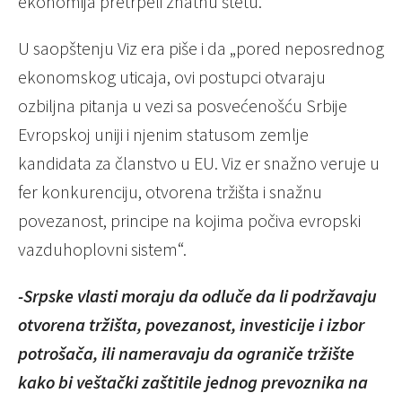
ekonomija pretrpeli znatnu štetu.
U saopštenju Viz era piše i da „pored neposrednog
ekonomskog uticaja, ovi postupci otvaraju
ozbiljna pitanja u vezi sa posvećenošću Srbije
Evropskoj uniji i njenim statusom zemlje
kandidata za članstvo u EU. Viz er snažno veruje u
fer konkurenciju, otvorena tržišta i snažnu
povezanost, principe na kojima počiva evropski
vazduhoplovni sistem“.
-Srpske vlasti moraju da odluče da li podržavaju
otvorena tržišta, povezanost, investicije i izbor
potrošača, ili nameravaju da ograniče tržište
kako bi veštački zaštitile jednog prevoznika na