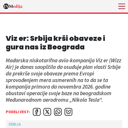
Viz er: Srbija krši obaveze i
gura nas iz Beograda
Mađarska niskotarifna avio-kompanija Viz er (Wizz
Air) je danas saopštila da osuđuje plan vlasti Srbije
da prekrše svoje obaveze prema Evropi
sprovođenjem mera usmerenih na to da se ta
kompanija primora da novembra 2026. godine
obustavi operacije svoje baze na beogradskom
Međunarodnom aerodromu „Nikola Tesla“.
PODELI VEST:
SRBIJA