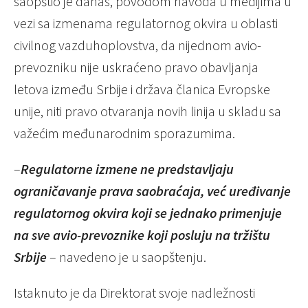
saopštio je danas, povodom navoda u medijima u
vezi sa izmenama regulatornog okvira u oblasti
civilnog vazduhoplovstva, da nijednom avio-
prevozniku nije uskraćeno pravo obavljanja
letova između Srbije i država članica Evropske
unije, niti pravo otvaranja novih linija u skladu sa
važećim međunarodnim sporazumima.
–
Regulatorne izmene ne predstavljaju
ograničavanje prava saobraćaja, već uređivanje
regulatornog okvira koji se jednako primenjuje
na sve avio-prevoznike koji posluju na tržištu
Srbije
– navedeno je u saopštenju.
Istaknuto je da Direktorat svoje nadležnosti