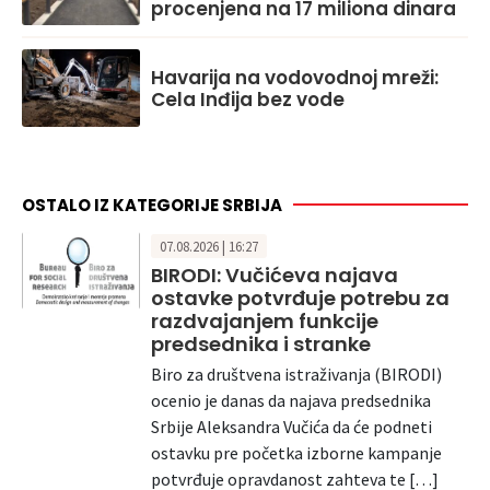
procenjena na 17 miliona dinara
Havarija na vodovodnoj mreži:
Cela Inđija bez vode
OSTALO IZ KATEGORIJE SRBIJA
07.08.2026 | 16:27
BIRODI: Vučićeva najava
ostavke potvrđuje potrebu za
razdvajanjem funkcije
predsednika i stranke
Biro za društvena istraživanja (BIRODI)
ocenio je danas da najava predsednika
Srbije Aleksandra Vučića da će podneti
ostavku pre početka izborne kampanje
potvrđuje opravdanost zahteva te […]