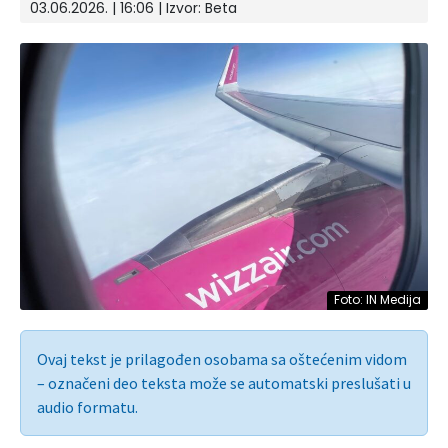
03.06.2026. | 16:06
| Izvor:
Beta
Foto: IN Medija
Ovaj tekst je prilagođen osobama sa oštećenim vidom
– označeni deo teksta može se automatski preslušati u
audio formatu.