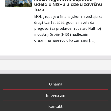
udela u NIS-u ulaze u završnu
fazu
MOL grupa je u finansijskom izveštaju za
drugi kvartal 2026. godine navela da
pregovori sa prodavcem udela u Naftnoj
industriji Srbije (NIS) i nadležnim
organima napreduju ka završnoj […]
O nama
Impressum
Kontakt