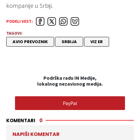
kompanije u Srbiji.
PODELI VEST:
TAGOVI:
AVIO PREVOZNIK
SRBIJA
VIZ ER
Podrška radu IN Medije,
lokalnog nezavisnog medija.
PayPal
KOMENTARI
0
NAPIŠI KOMENTAR