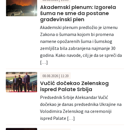
Akademski plenum: Izgorela
šuma ne sme da postane
građevinski plen
Akademski plenum predložio je izmenu
Zakona o šumama kojom bi promena
namene opožarenih šuma i šumskog
zemljišta bila zabranjena najmanje 30
godina. Kako navode, cilj je da se spreči da
[…]
08.08.2026 | 11:20
Vučić dočekao Zelenskog
ispred Palate Srbija
Predsednik Srbije Aleksandar Vučić
dočekao je danas predsednika Ukrajine na
Volodimira Zelenskog na ceremoniji
ispred Palate […]