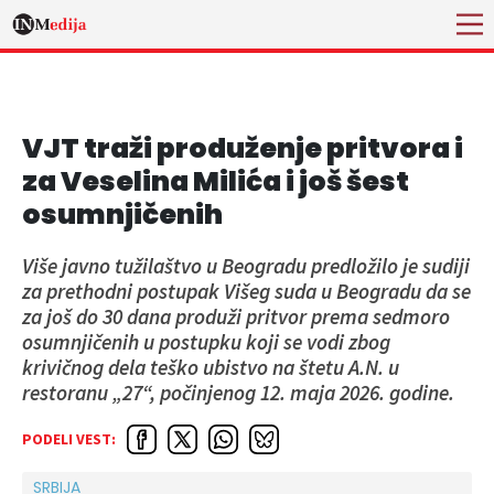
VJT traži produženje pritvora i
za Veselina Milića i još šest
osumnjičenih
Više javno tužilaštvo u Beogradu predložilo je sudiji
za prethodni postupak Višeg suda u Beogradu da se
za još do 30 dana produži pritvor prema sedmoro
osumnjičenih u postupku koji se vodi zbog
krivičnog dela teško ubistvo na štetu A.N. u
restoranu „27“, počinjenog 12. maja 2026. godine.
PODELI VEST:
SRBIJA