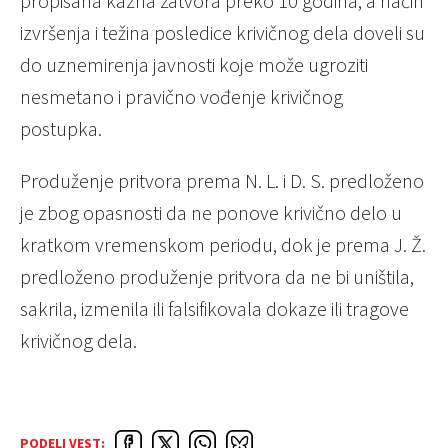
propisana kazna zatvora preko 10 godina, a način
izvršenja i težina posledice krivičnog dela doveli su
do uznemirenja javnosti koje može ugroziti
nesmetano i pravično vođenje krivičnog
postupka.
Produženje pritvora prema N. L. i D. S. predloženo
je zbog opasnosti da ne ponove krivično delo u
kratkom vremenskom periodu, dok je prema J. Ž.
predloženo produženje pritvora da ne bi uništila,
sakrila, izmenila ili falsifikovala dokaze ili tragove
krivičnog dela.
PODELI VEST: