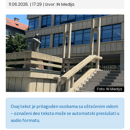
11.06.2026. | 17:29
| Izvor:
IN Medija
Foto: IN Medija
Ovaj tekst je prilagođen osobama sa oštećenim vidom
– označeni deo teksta može se automatski preslušati u
audio formatu.