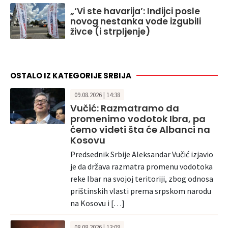
„‘Vi ste havarija’: Inđijci posle
novog nestanka vode izgubili
živce (i strpljenje)
OSTALO IZ KATEGORIJE SRBIJA
09.08.2026 | 14:38
Vučić: Razmatramo da
promenimo vodotok Ibra, pa
ćemo videti šta će Albanci na
Kosovu
Predsednik Srbije Aleksandar Vučić izjavio
je da država razmatra promenu vodotoka
reke Ibar na svojoj teritoriji, zbog odnosa
prištinskih vlasti prema srpskom narodu
na Kosovu i […]
08.08.2026 | 13:09