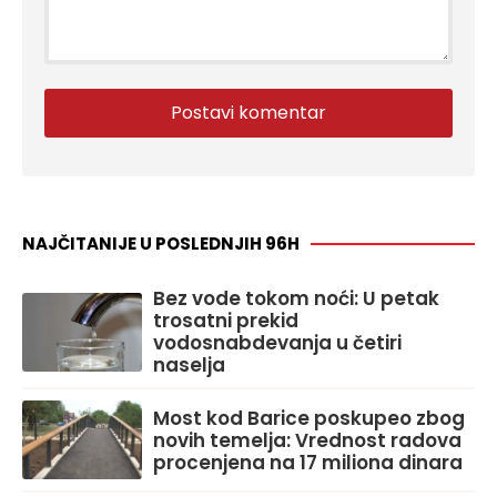
NAJČITANIJE U POSLEDNJIH 96H
Bez vode tokom noći: U petak
trosatni prekid
vodosnabdevanja u četiri
naselja
Most kod Barice poskupeo zbog
novih temelja: Vrednost radova
procenjena na 17 miliona dinara