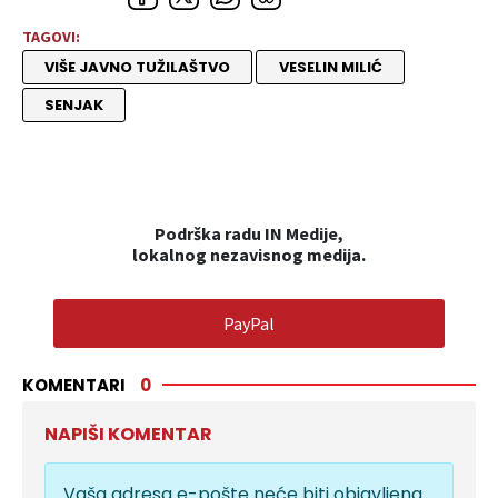
TAGOVI:
VIŠE JAVNO TUŽILAŠTVO
VESELIN MILIĆ
SENJAK
Podrška radu IN Medije,
lokalnog nezavisnog medija.
PayPal
KOMENTARI
0
NAPIŠI KOMENTAR
Vaša adresa e-pošte neće biti objavljena.