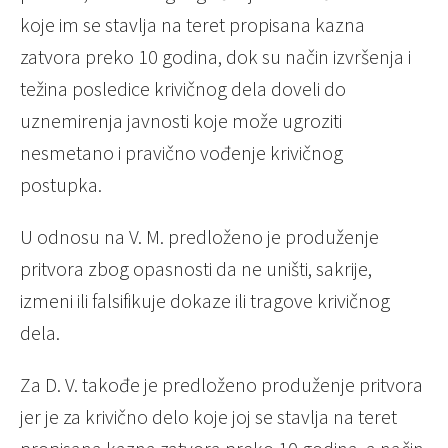
koje im se stavlja na teret propisana kazna
zatvora preko 10 godina, dok su način izvršenja i
težina posledice krivičnog dela doveli do
uznemirenja javnosti koje može ugroziti
nesmetano i pravično vođenje krivičnog
postupka.
U odnosu na V. M. predloženo je produženje
pritvora zbog opasnosti da ne uništi, sakrije,
izmeni ili falsifikuje dokaze ili tragove krivičnog
dela.
Za D. V. takođe je predloženo produženje pritvora
jer je za krivično delo koje joj se stavlja na teret