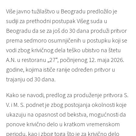
Više javno tužilaštvo u Beogradu predložilo je
sudiji za prethodni postupak Višeg suda u
Beogradu da se za još do 30 dana produži pritvor
prema sedmoro osumnjičenih u postupku koji se
vodi zbog krivičnog dela teško ubistvo na štetu
A.N. u restoranu „27“, počinjenog 12. maja 2026.
godine, kojima ističe ranije određen pritvor u
trajanju od 30 dana.
Kako se navodi, predlog za produženje pritvora S.
V. i M. S. podnet je zbog postojanja okolnosti koje
ukazuju na opasnost od bekstva, mogućnosti da
ponove krivično delo u kratkom vremenskom
periodu, kao i zbog toga što je za krivično delo