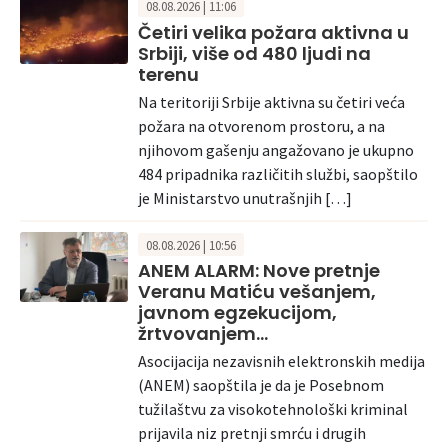
08.08.2026 | 11:06
Četiri velika požara aktivna u
Srbiji, više od 480 ljudi na
terenu
Na teritoriji Srbije aktivna su četiri veća
požara na otvorenom prostoru, a na
njihovom gašenju angažovano je ukupno
484 pripadnika različitih službi, saopštilo
je Ministarstvo unutrašnjih […]
08.08.2026 | 10:56
ANEM ALARM: Nove pretnje
Veranu Matiću vešanjem,
javnom egzekucijom,
žrtvovanjem…
Asocijacija nezavisnih elektronskih medija
(ANEM) saopštila je da je Posebnom
tužilaštvu za visokotehnološki kriminal
prijavila niz pretnji smrću i drugih