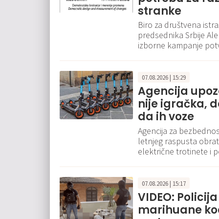
stranke
Biro za društvena istr
predsednika Srbije Al
izborne kampanje pot
07.08.2026 | 15:29
Agencija upozor
nije igračka,
da ih voze
Agencija za bezbednos
letnjeg raspusta obra
električne trotinete i 
07.08.2026 | 15:17
VIDEO: Policija
marihuane ko