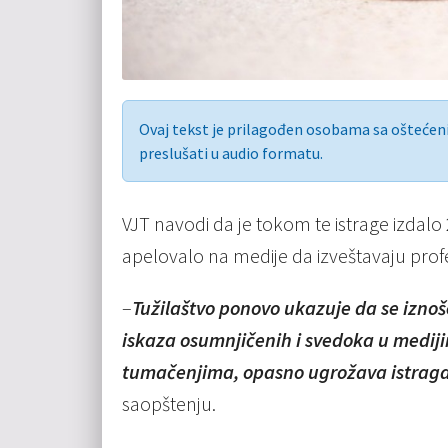
Ovaj tekst je prilagođen osobama sa ošteće
preslušati u audio formatu.
VJT navodi da je tokom te istrage izdalo
apelovalo na medije da izveštavaju profe
–
Tužilaštvo ponovo ukazuje da se iznoš
iskaza osumnjičenih i svedoka u medij
tumačenjima, opasno ugrožava istraga, k
saopštenju.