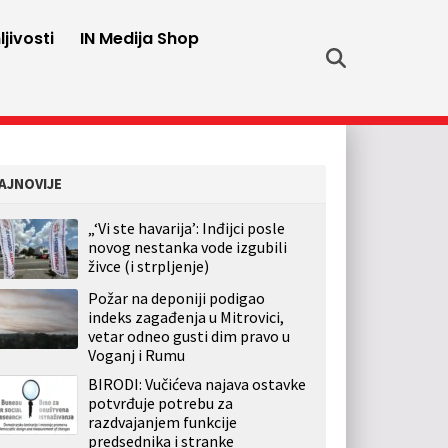
jivosti
IN Medija Shop
AJNOVIJE
„‘Vi ste havarija’: Inđijci posle
novog nestanka vode izgubili
živce (i strpljenje)
Požar na deponiji podigao
indeks zagađenja u Mitrovici,
vetar odneo gusti dim pravo u
Voganj i Rumu
BIRODI: Vučićeva najava ostavke
potvrđuje potrebu za
razdvajanjem funkcije
predsednika i stranke