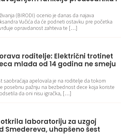
aživanja (BIRODI) ocenio je danas da najava
eksandra Vučića da će podneti ostavku pre početka
vrđuje opravdanost zahteva te […]
ava roditelje: Električni trotinet
 deca mlađa od 14 godina ne smeju
t saobraćaja apelovala je na roditelje da tokom
te posebnu pažnju na bezbednost dece koja koriste
podsetila da oni nisu igračka, […]
 otkrila laboratoriju za uzgoj
d Smedereva, uhapšeno šest