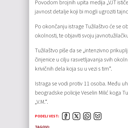
Povodom brojnih upita medija „VJT ističe
javnost detalje koji bi mogli ugroziti tajno
Po okončanju istrage Tužilaštvo će se obra
okolnosti, te objaviti svoju javnotužila
Tužilaštvo piše da se „intenzivno prikupl
činjenice u cilju rasvetljavanja svih okol
krivičnih dela koja su u vezi s tim“.
Istraga se vodi protiv 11 osoba. Među uha
beogradske policije Veselin Milić koga Tu
„V.M.“.
PODELI VEST:
TAGOVI: