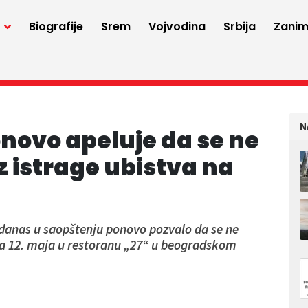
a
Biografije
Srem
Vojvodina
Srbija
Zaniml
N
novo apeluje da se ne
z istrage ubistva na
e danas u saopštenju ponovo pozvalo da se ne
tva 12. maja u restoranu „27“ u beogradskom