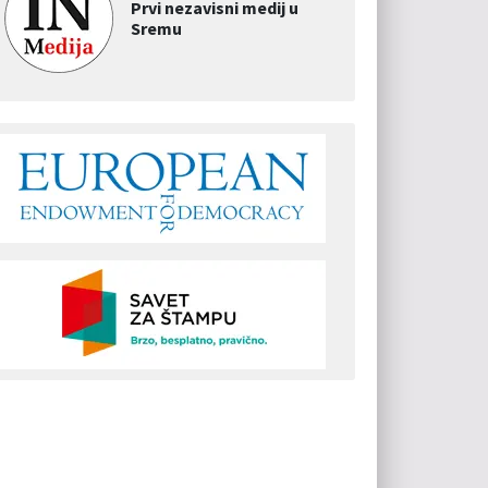
Prvi nezavisni medij u
Sremu