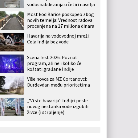
vodosnabdevanja u četiri naselja
Most kod Barice poskupeo zbog
novih temelja: Vrednost radova
procenjena na 17 miliona dinara
Havarija na vodovodnoj mreži:
Cela Inđija bez vode
Scena fest 2026: Poznat
program, ali ne i koliko će
koštati građane Inđije
Više novca za MZ Čortanovci:
Đurđevdan među prioritetima
„‘Vi ste havarija’: Inđijci posle
novog nestanka vode izgubili
živce (i strpljenje)