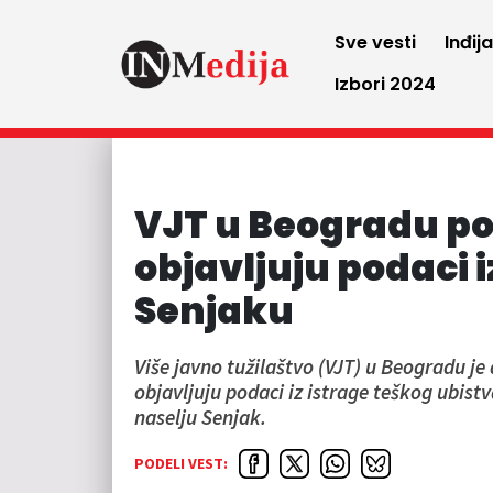
Sve vesti
Inđij
Izbori 2024
VJT u Beogradu po
objavljuju podaci i
Senjaku
Više javno tužilaštvo (VJT) u Beogradu j
objavljuju podaci iz istrage teškog ubis
naselju Senjak.
PODELI VEST: