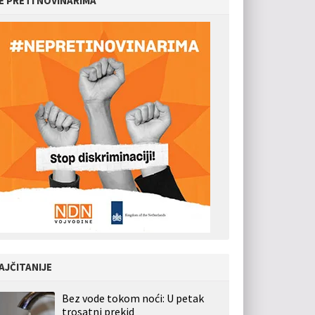
E PRETI NOVINARIMA
AJČITANIJE
Bez vode tokom noći: U petak
trosatni prekid