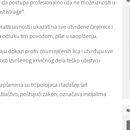
N
 da postupa profesionalno i da ne može iznositi u
st istrage“.
titi javnosti i ukazati na sve utvrđene činjenice i
čku odluku tim povodom, piše u saopštenju.
jaju dokazi protiv osumnjičenih lica i utvrđuju sve
nosti izvršenog krivičnog dela teško ubistvo i
pšenima su tri polcijaca i tadašnji šef
žilaštvo, poštujući zakon, označava inicijalima
N