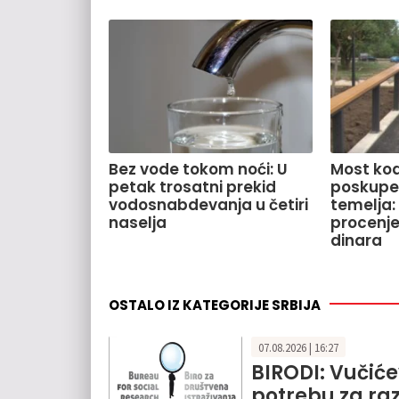
Bez vode tokom noći: U
Most kod
petak trosatni prekid
poskupe
vodosnabdevanja u četiri
temelja:
naselja
procenje
dinara
OSTALO IZ KATEGORIJE SRBIJA
07.08.2026 | 16:27
BIRODI: Vučić
potrebu za ra