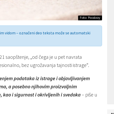
Foto: Pixabay
nim vidom – označeni deo teksta može se automatski
 21 saopštenje, „od čega je u pet navrata
sionalno, bez ugrožavanja tajnosti istrage“.
enjem podataka iz istrage i objavljivanjem
ima, a posebno njihovim proizvoljnim
ao i sigurnost i okrivljenih i svedoka
– piše u