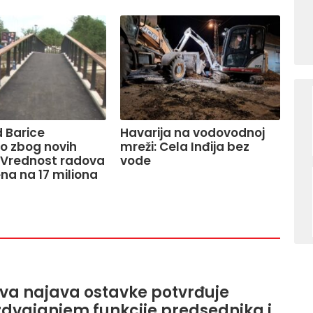
 Barice
Havarija na vodovodnoj
o zbog novih
mreži: Cela Inđija bez
 Vrednost radova
vode
na na 17 miliona
eva najava ostavke potvrđuje
zdvajanjem funkcije predsednika i