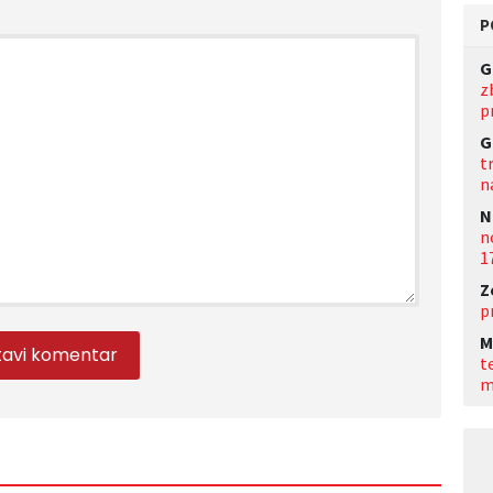
P
G
z
p
G
t
n
N
n
1
Z
p
M
t
m