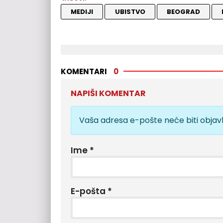
MEDIJI
UBISTVO
BEOGRAD
KOMENTARI
0
NAPIŠI KOMENTAR
Vaša adresa e-pošte neće biti objavl
Ime
*
E-pošta
*