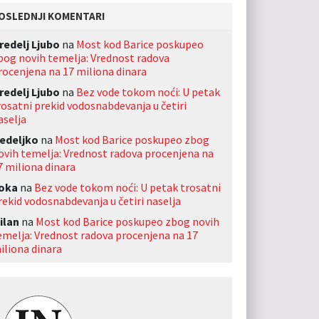
OSLEDNJI KOMENTARI
redelj Ljubo
na
Most kod Barice poskupeo
bog novih temelja: Vrednost radova
rocenjena na 17 miliona dinara
redelj Ljubo
na
Bez vode tokom noći: U petak
rosatni prekid vodosnabdevanja u četiri
aselja
edeljko
na
Most kod Barice poskupeo zbog
ovih temelja: Vrednost radova procenjena na
7 miliona dinara
oka
na
Bez vode tokom noći: U petak trosatni
rekid vodosnabdevanja u četiri naselja
ilan
na
Most kod Barice poskupeo zbog novih
emelja: Vrednost radova procenjena na 17
iliona dinara