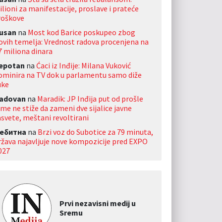
ilioni za manifestacije, proslave i prateće
roškove
usan
na
Most kod Barice poskupeo zbog
ovih temelja: Vrednost radova procenjena na
7 miliona dinara
jepotan
na
Ćaci iz Inđije: Milana Vuković
ominira na TV dok u parlamentu samo diže
uke
adovan
na
Maradik: JP Inđija put od prošle
ime ne stiže da zameni dve sijalice javne
asvete, meštani revoltirani
ебитна
na
Brzi voz do Subotice za 79 minuta,
ržava najavljuje nove kompozicije pred EXPO
027
Prvi nezavisni medij u
Sremu