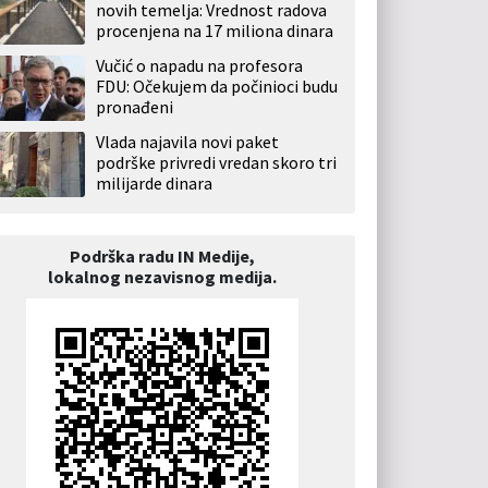
novih temelja: Vrednost radova
procenjena na 17 miliona dinara
Vučić o napadu na profesora
FDU: Očekujem da počinioci budu
pronađeni
Vlada najavila novi paket
podrške privredi vredan skoro tri
milijarde dinara
Podrška radu IN Medije,
lokalnog nezavisnog medija.