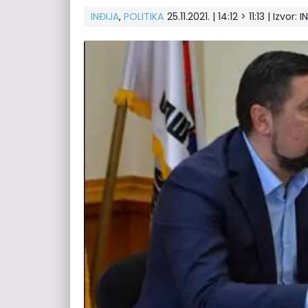
INĐIJA
,
POLITIKA
25.11.2021. | 14:12 > 11:13 | Izvor:
I