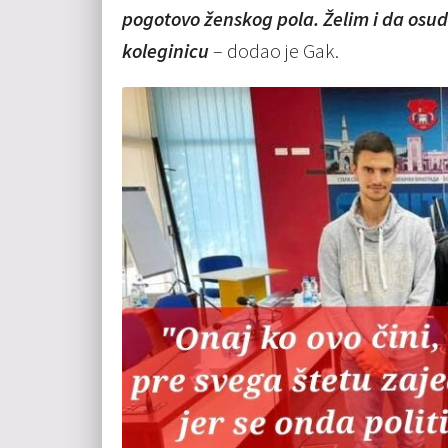
pogotovo ženskog pola. Želim i da osu
koleginicu
– dodao je Gak.