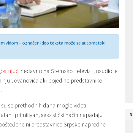
nim vidom – označeni deo teksta može se automatski
ostujući
nedavno na Sremskoj televiziji, osudio je
nju Jovanovića ali i pojedine predstavnike
.
 su se prethodnih dana mogle videti
alan i primitivan, seksistički način napadaju
N
 pošteđene ni predstavnice Srpske napredne