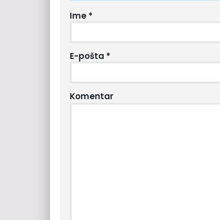
Ime
*
E-pošta
*
Komentar