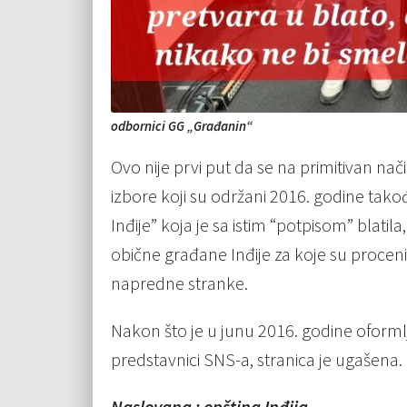
odbornici GG „Građanin“
Ovo nije prvi put da se na primitivan na
izbore koji su održani 2016. godine takođ
Inđije” koja je sa istim “potpisom” blatil
obične građane Inđije za koje su procen
napredne stranke.
Nakon što je u junu 2016. godine oformlj
predstavnici SNS-a, stranica je ugašena.
Naslovana : opština Inđija