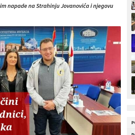
dim napade na Strahinju Jovanovića i njegovu
P
D