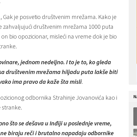
.
ij, Gak je posvetio društvenim mrežama. Kako je
 je zahvaljujući društvenim mrežama 1000 puta
e on bio opozicionar, misleći na vreme dok je bio
tranke.
vinare, jednom nedeljno. I to je to, ko gleda
 sa društvenim mrežama hiljadu puta lakše biti
svako ima pravo da kaže šta misli
.
N
pozicionog odbornika Strahinje Jovanovića kao i
 stranke.
no što se dešava u Inđiji u poslednje vreme,
 ne biraju reči i brutalno napadaju odbornike