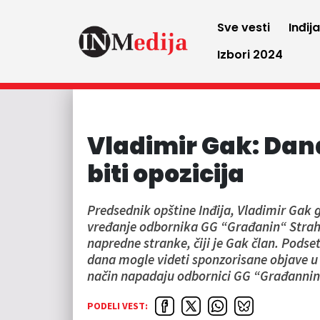
Sve vesti
Inđij
Izbori 2024
Vladimir Gak: Dana
biti opozicija
Predsednik opštine Inđija, Vladimir Gak g
vređanje odbornika GG “Građanin“ Strahi
napredne stranke, čiji je Gak član. Pods
dana mogle videti sponzorisane objave u k
način napadaju odbornici GG “Građannin
PODELI VEST: