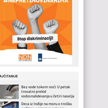
AJČITANIJE
Bez vode tokom noći: U petak
trosatni prekid
vodosnabdevanja u četiri naselja
Deca iz Inđije na moru o trošku