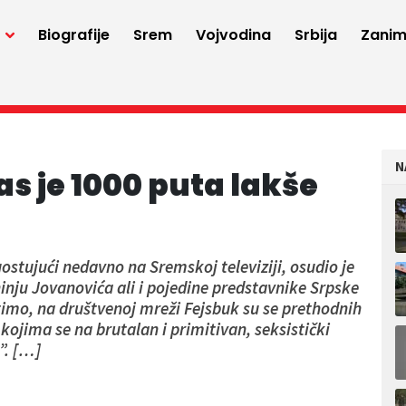
a
Biografije
Srem
Vojvodina
Srbija
Zaniml
N
s je 1000 puta lakše
ostujući nedavno na Sremskoj televiziji, osudio je
nju Jovanovića ali i pojedine predstavnike Srpske
etimo, na društvenoj mreži Fejsbuk su se prethodnih
ojima se na brutalan i primitivan, seksistički
”. […]