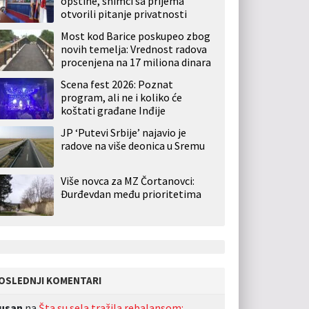
opštine, snimci sa prijema
otvorili pitanje privatnosti
Most kod Barice poskupeo zbog
novih temelja: Vrednost radova
procenjena na 17 miliona dinara
Scena fest 2026: Poznat
program, ali ne i koliko će
koštati građane Inđije
JP ‘Putevi Srbije’ najavio je
radove na više deonica u Sremu
Više novca za MZ Čortanovci:
Đurđevdan među prioritetima
OSLEDNJI KOMENTARI
usan
na
Šta su sela tražila rebalansom: