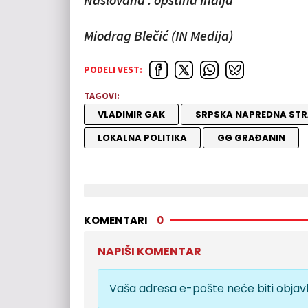
Miodrag Blečić (IN Medija)
PODELI VEST:
TAGOVI:
VLADIMIR GAK
SRPSKA NAPREDNA ST
LOKALNA POLITIKA
GG GRAĐANIN
KOMENTARI
0
NAPIŠI KOMENTAR
Vaša adresa e-pošte neće biti objavl