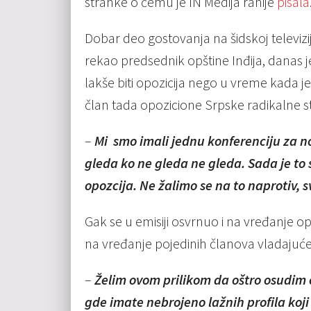
stranke o čemu je IN Medija ranije
pisala
Dobar deo gostovanja na šidskoj televiz
rekao predsednik opštine Inđija, danas
lakše biti opozicija nego u vreme kada j
član tada opozicione Srpske radikalne s
–
Mi smo imali jednu konferenciju za no
gleda ko ne gleda ne gleda. Sada je to
opozcija. Ne žalimo se na to naprotiv, 
Gak se u emisiji osvrnuo i na vređanje o
na vređanje pojedinih članova vladajuće
–
Želim ovom prilikom da oštro osudim o
gde imate nebrojeno lažnih profila koji