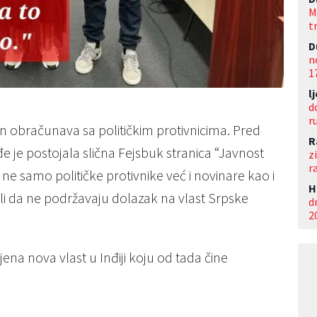
M
t
D
n
1
l
d
r
čin obračunava sa političkim protivnicima. Pred
R
e je postojala slična Fejsbuk stranica “Javnost
z
r
a, ne samo političke protivnike već i novinare kao i
Н
ili da ne podržavaju dolazak na vlast Srpske
d
2
ena nova vlast u Inđiji koju od tada čine