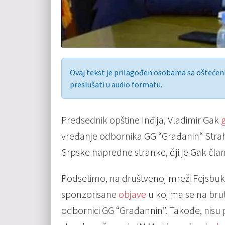
Ovaj tekst je prilagođen osobama sa ošteće
preslušati u audio formatu.
Predsednik opštine Inđija, Vladimir Gak
g
vređanje odbornika GG “Građanin“ Strahi
Srpske napredne stranke, čiji je Gak član
Podsetimo, na društvenoj mreži Fejsbuk
sponzorisane
objave
u kojima se na brut
odbornici GG “Građannin”. Takođe, nisu