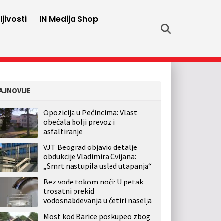
jivosti
IN Medija Shop
AJNOVIJE
Opozicija u Pećincima: Vlast
obećala bolji prevoz i
asfaltiranje
VJT Beograd objavio detalje
obdukcije Vladimira Cvijana:
„Smrt nastupila usled utapanja“
Bez vode tokom noći: U petak
trosatni prekid
vodosnabdevanja u četiri naselja
Most kod Barice poskupeo zbog