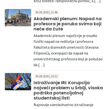
kroz kredite i bespovratnu pomoć, a […]
06.08.2026 | 11:46
Akademski plenum: Napad na
profesora je poruka svima koji
neće da ćute
Akademski plenum najoštrije je osudio
fizički napad na reditelja i profesora
Fakulteta dramskih umetnosti Stevana
Filipovića, ocenjujući da napad na
univerzitetskog profesora koji je pokušao
da […]
05.08.2026 | 16:52
Istraživanje IRI: Korupcija
najveći problem u Srbiji, visoka
podrška potencijalnoj
studentskoj listi
Najnovije sveobuhvatno istraživanje