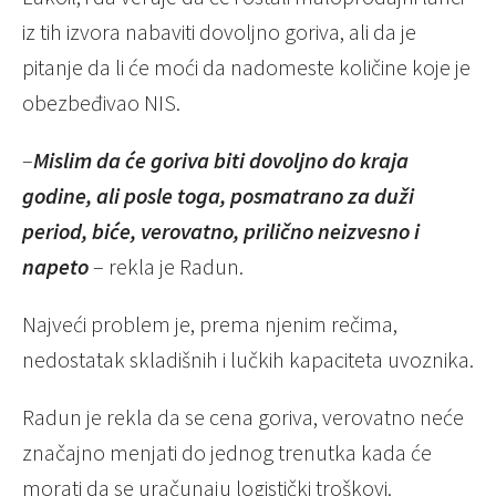
iz tih izvora nabaviti dovoljno goriva, ali da je
pitanje da li će moći da nadomeste količine koje je
obezbeđivao NIS.
–
Mislim da će goriva biti dovoljno do kraja
godine, ali posle toga, posmatrano za duži
period, biće, verovatno, prilično neizvesno i
napeto
– rekla je Radun.
Najveći problem je, prema njenim rečima,
nedostatak skladišnih i lučkih kapaciteta uvoznika.
Radun je rekla da se cena goriva, verovatno neće
značajno menjati do jednog trenutka kada će
morati da se uračunaju logistički troškovi.