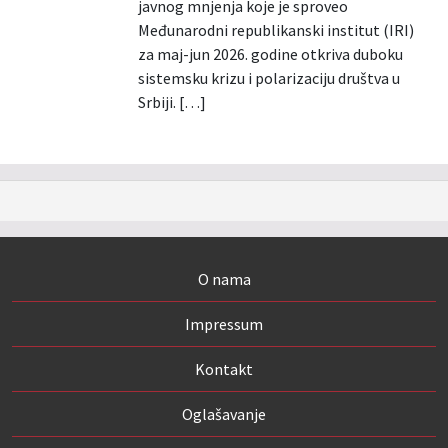
javnog mnjenja koje je sproveo
Međunarodni republikanski institut (IRI)
za maj-jun 2026. godine otkriva duboku
sistemsku krizu i polarizaciju društva u
Srbiji. […]
O nama
Impressum
Kontakt
Oglašavanje