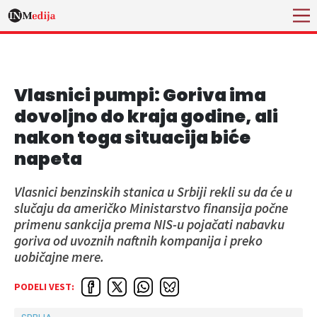
Vlasnici pumpi: Goriva ima
dovoljno do kraja godine, ali
nakon toga situacija biće
napeta
Vlasnici benzinskih stanica u Srbiji rekli su da će u
slučaju da američko Ministarstvo finansija počne
primenu sankcija prema NIS-u pojačati nabavku
goriva od uvoznih naftnih kompanija i preko
uobičajne mere.
PODELI VEST: