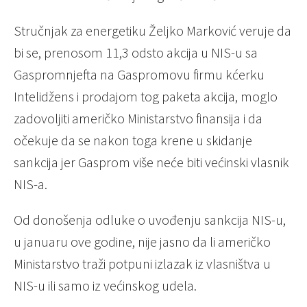
Stručnjak za energetiku Željko Marković veruje da
bi se, prenosom 11,3 odsto akcija u NIS-u sa
Gaspromnjefta na Gaspromovu firmu kćerku
Intelidžens i prodajom tog paketa akcija, moglo
zadovoljiti američko Ministarstvo finansija i da
očekuje da se nakon toga krene u skidanje
sankcija jer Gasprom više neće biti većinski vlasnik
NIS-a.
Od donošenja odluke o uvođenju sankcija NIS-u,
u januaru ove godine, nije jasno da li američko
Ministarstvo traži potpuni izlazak iz vlasništva u
NIS-u ili samo iz većinskog udela.