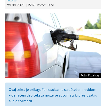
SRBIJA
29.09.2025. | 15:12
| Izvor:
Beta
Foto: Pixabay
Ovaj tekst je prilagođen osobama sa oštećenim vidom
– označeni deo teksta može se automatski preslušati u
audio formatu.