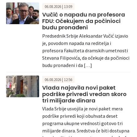
06.08.2026 | 13:09
Vučić o napadu na profesora
FDU: Očekujem da počinioci
budu pronađeni
Predsednik Srbije Aleksandar Vučić izjavio
je, povodom napada na reditelja i
profesora Fakulteta dramskih umetnosti
Stevana Filipovića, da očekuje da počinioci
budu pronađeni i da […]
06.08.2026 | 12:56
Vlada najavila novi paket
podrške privredi vredan skoro
tri milijarde dinara
Vlada Srbije usvojila je novi paket mera
podrške privredi koji obuhvata deset
programa ukupne vrednosti gotovo tri
milijarde dinara. Sredstva će biti dostupna