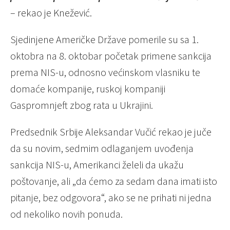
– rekao je Knežević.
Sjedinjene Američke Države pomerile su sa 1.
oktobra na 8. oktobar početak primene sankcija
prema NIS-u, odnosno većinskom vlasniku te
domaće kompanije, ruskoj kompaniji
Gaspromnjeft zbog rata u Ukrajini.
Predsednik Srbije Aleksandar Vučić rekao je juče
da su novim, sedmim odlaganjem uvođenja
sankcija NIS-u, Amerikanci želeli da ukažu
poštovanje, ali „da ćemo za sedam dana imati isto
pitanje, bez odgovora“, ako se ne prihati ni jedna
od nekoliko novih ponuda.