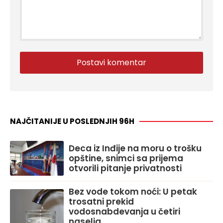
NAJČITANIJE U POSLEDNJIH 96H
Deca iz Inđije na moru o trošku
opštine, snimci sa prijema
otvorili pitanje privatnosti
Bez vode tokom noći: U petak
trosatni prekid
vodosnabdevanja u četiri
naselja