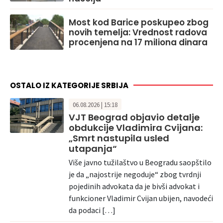
Most kod Barice poskupeo zbog
novih temelja: Vrednost radova
procenjena na 17 miliona dinara
OSTALO IZ KATEGORIJE SRBIJA
06.08.2026 | 15:18
VJT Beograd objavio detalje
obdukcije Vladimira Cvijana:
„Smrt nastupila usled
utapanja“
Više javno tužilaštvo u Beogradu saopštilo
je da „najostrije negoduje“ zbog tvrdnji
pojedinih advokata da je bivši advokat i
funkcioner Vladimir Cvijan ubijen, navodeći
da podaci […]