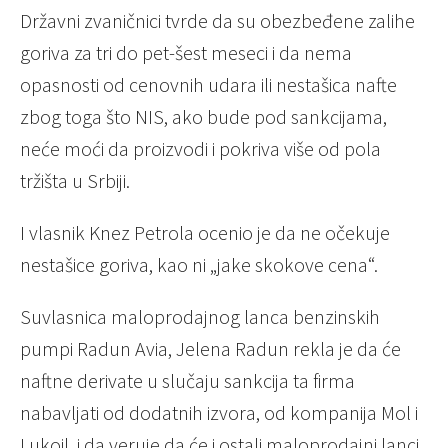
Državni zvaničnici tvrde da su obezbeđene zalihe
goriva za tri do pet-šest meseci i da nema
opasnosti od cenovnih udara ili nestašica nafte
zbog toga što NIS, ako bude pod sankcijama,
neće moći da proizvodi i pokriva više od pola
tržišta u Srbiji.
I vlasnik Knez Petrola ocenio je da ne očekuje
nestašice goriva, kao ni „jake skokove cena“.
Suvlasnica maloprodajnog lanca benzinskih
pumpi Radun Avia, Jelena Radun rekla je da će
naftne derivate u slučaju sankcija ta firma
nabavljati od dodatnih izvora, od kompanija Mol i
Lukoil, i da veruje da će i ostali maloprodajni lanci