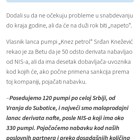
Dodali su da ne očekuju probleme u snabdevanju
do kraja godine, ali da će na duži rok biti „napeto“.
Vlasnik lanca pumpi „Knez petrol“ Srđan Knežević
rekao je za Betu da je 50 odsto derivata nabavljao
od NIS-a, ali da ima desetak dobavljača-uvoznika
kod kojih će, ako počne primena sankcija prema
toj kompaniji, pojačati nabavku.
–
Posedujemo 120 pumpi po celoj Srbiji, od
Vranja do Subotice, i najveći smo maloprodajni
lanac derivata nafte, posle NIS-a koji ima oko
330 pumpi. Pojačaćemo nabavku kod naših
poslovnih partnera i preko dosadašnjih količina