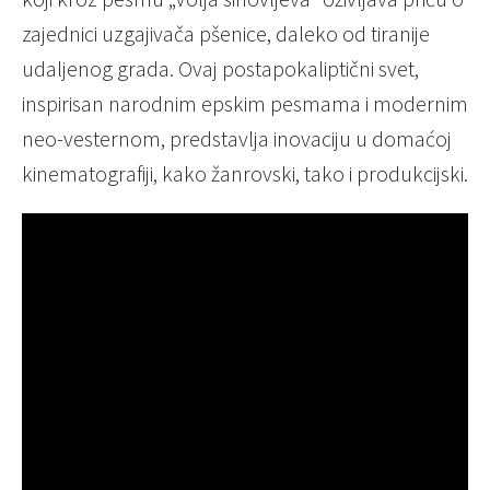
zajednici uzgajivača pšenice, daleko od tiranije
udaljenog grada. Ovaj postapokaliptični svet,
inspirisan narodnim epskim pesmama i modernim
neo-vesternom, predstavlja inovaciju u domaćoj
kinematografiji, kako žanrovski, tako i produkcijski.