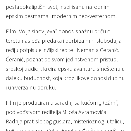
postapokaliptični svet, inspirisanu narodnim
epskim pesmama i modernim neo-vesternom.
Film „Volja sinovljeva“ donosi snažnu priču o
teretu nasleđa predaka i borbi za mir i slobodu, a
režiju potpisuje inđijski reditelj Nemanja Ćeranić.
Ćeranić, poznat po svom jedinstvenom pristupu
srpskoj tradiciji, kreira epsku avanturu smeštenu u
daleku budućnost, koja kroz likove donosi dubinu
i univerzalnu poruku.
Film je produciran u saradnji sa kućom „Režim“,
pod vođstvom reditelja Miloša Avramovića.
Radnja prati slepog guslara, misterioznog lutalicu,
koji kroz pesmu „Volja sinovljeva“ oživljava priču o