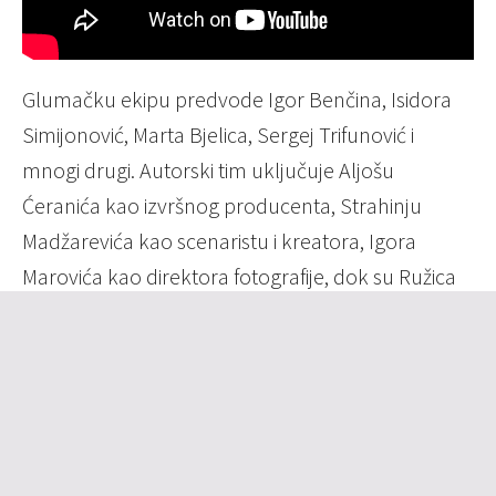
Glumačku ekipu predvode Igor Benčina, Isidora
Simijonović, Marta Bjelica, Sergej Trifunović i
mnogi drugi. Autorski tim uključuje Aljošu
Ćeranića kao izvršnog producenta, Strahinju
Madžarevića kao scenaristu i kreatora, Igora
Marovića kao direktora fotografije, dok su Ružica
Bukvić i Damjan Paranosić zaslužni za
kostimografiju i scenografiju. Muziku je
komponovao Aleksandar Ranđelović.
Inđijska premijera filma „Volja sinovljeva“ u
Кulturnom centru Inđija.