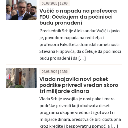
06.08.2026 | 13:09
Vučić o napadu na profesora
FDU: Očekujem da počinioci
budu pronađeni
Predsednik Srbije Aleksandar Vučić izjavio
je, povodom napada na reditelja i
profesora Fakulteta dramskih umetnosti
Stevana Filipovića, da očekuje da počinioci
budu pronađeni i da […]
06.08.2026 | 12:56
Vlada najavila novi paket
podrške privredi vredan skoro
tri milijarde dinara
Vlada Srbije usvojila je novi paket mera
podrške privredi koji obuhvata deset
programa ukupne vrednosti gotovo tri
milijarde dinara. Sredstva će biti dostupna
kroz kredite i bespovratnu pomoć, a […]