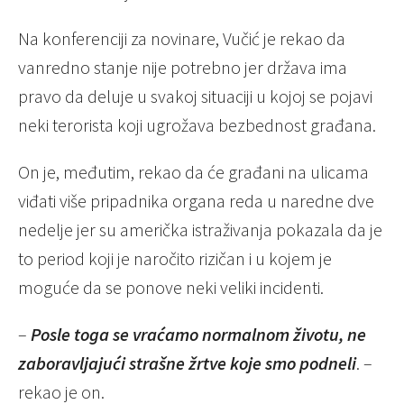
Na konferenciji za novinare, Vučić je rekao da
vanredno stanje nije potrebno jer država ima
pravo da deluje u svakoj situaciji u kojoj se pojavi
neki terorista koji ugrožava bezbednost građana.
On je, međutim, rekao da će građani na ulicama
viđati više pripadnika organa reda u naredne dve
nedelje jer su američka istraživanja pokazala da je
to period koji je naročito rizičan i u kojem je
moguće da se ponove neki veliki incidenti.
–
Posle toga se vraćamo normalnom životu, ne
zaboravljajući strašne žrtve koje smo podneli
. –
rekao je on.