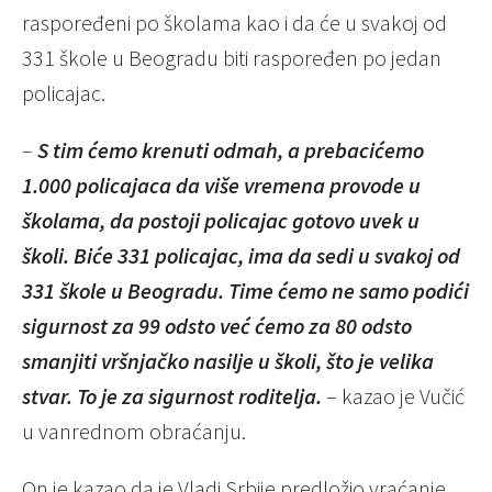
raspoređeni po školama kao i da će u svakoj od
331 škole u Beogradu biti raspoređen po jedan
policajac.
–
S tim ćemo krenuti odmah, a prebacićemo
1.000 policajaca da više vremena provode u
školama, da postoji policajac gotovo uvek u
školi.
Biće 331 policajac, ima da sedi u svakoj od
331 škole u Beogradu. Time ćemo ne samo podići
sigurnost za 99 odsto već ćemo za 80 odsto
smanjiti vršnjačko nasilje u školi, što je velika
stvar. To je za sigurnost roditelja.
– kazao je Vučić
u vanrednom obraćanju.
On je kazao da je Vladi Srbije predložio vraćanje