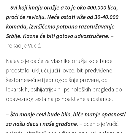
–
Svi koji imaju oružje a to je oko 400.000 lica,
proći će reviziju. Neće ostati više od 30-40.000
komada, izvršićemo potpuno razoružavanje
Srbije. Kazne će biti gotovo udvostručene.
–
rekao je Vučić.
Najavio je da će za vlasnike oružja koje bude
preostalo, uključujući i lovce, biti predviđene
šestomesečne i jednogodišnje provere, od
lekarskih, psihijatrijskih i psiholoških pregleda do
obaveznog testa na psihoaktivne supstance.
–
Što manje cevi bude bilo, biće manje opasnosti
za našu decu i naše građane
. – ocenio je Vučić i