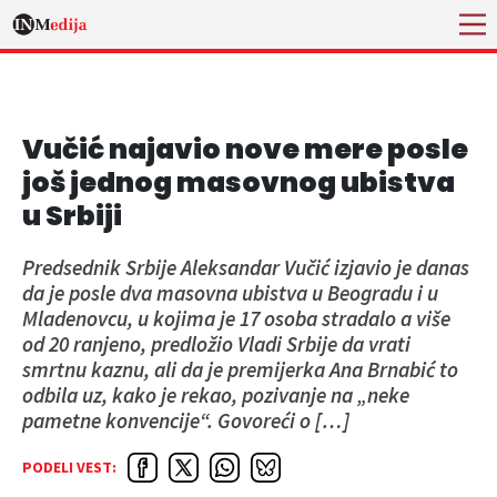
Vučić najavio nove mere posle
još jednog masovnog ubistva
u Srbiji
Predsednik Srbije Aleksandar Vučić izjavio je danas
da je posle dva masovna ubistva u Beogradu i u
Mladenovcu, u kojima je 17 osoba stradalo a više
od 20 ranjeno, predložio Vladi Srbije da vrati
smrtnu kaznu, ali da je premijerka Ana Brnabić to
odbila uz, kako je rekao, pozivanje na „neke
pametne konvencije“. Govoreći o […]
PODELI VEST: