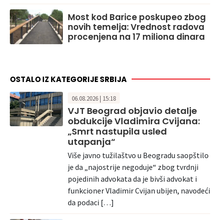
Most kod Barice poskupeo zbog
novih temelja: Vrednost radova
procenjena na 17 miliona dinara
OSTALO IZ KATEGORIJE SRBIJA
06.08.2026 | 15:18
VJT Beograd objavio detalje
obdukcije Vladimira Cvijana:
„Smrt nastupila usled
utapanja“
Više javno tužilaštvo u Beogradu saopštilo
je da „najostrije negoduje“ zbog tvrdnji
pojedinih advokata da je bivši advokat i
funkcioner Vladimir Cvijan ubijen, navodeći
da podaci […]