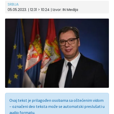
SRBIJA
05.05.2023. | 12:31 > 10:24 | Izvor:
IN Medija
Ovaj tekst je prilagođen osobama sa oštećenim vidom
– označeni deo teksta može se automatski preslušati u
audio formatu.