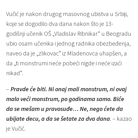
Vučić je nakon drugog masovnog ubistva u Srbiji,
koje se dogodilo dva dana nakon što je 13-
godišnji učenik OŠ „Vladislav Ribnikar“ u Beogradu
ubio osam učenika i jednog radnika obezbeđenja,
naveo da je „zlikovac“ iz Mladenovca uhapšen, a
da „ti monstrumi neće pobeći nigde i neće izaći
nikad“.
–
Pravde će biti. Ni onaj mali monstrum, ni ovaj
malo veći monstrum, po godinama samo. Biće
da se mešam u pravosuđe…
Ne, nego ćete da
ubijate decu, a da se šetate za dva dana
. – kazao
je Vučić.