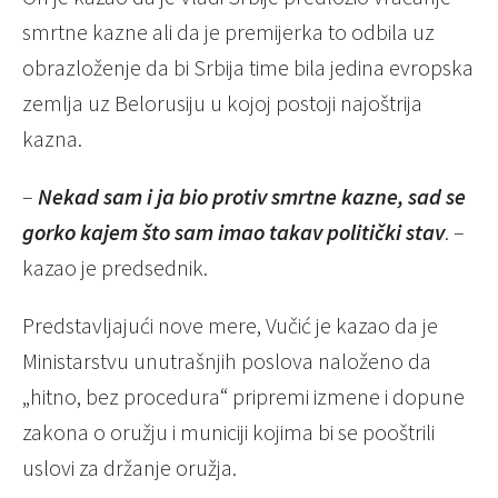
smrtne kazne ali da je premijerka to odbila uz
obrazloženje da bi Srbija time bila jedina evropska
zemlja uz Belorusiju u kojoj postoji najoštrija
kazna.
–
Nekad sam i ja bio protiv smrtne kazne, sad se
gorko kajem što sam imao takav politički stav
. –
kazao je predsednik.
Predstavljajući nove mere, Vučić je kazao da je
Ministarstvu unutrašnjih poslova naloženo da
„hitno, bez procedura“ pripremi izmene i dopune
zakona o oružju i municiji kojima bi se pooštrili
uslovi za držanje oružja.