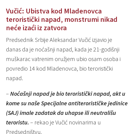
Vučić: Ubistva kod Mladenovca
teroristički napad, monstrumi nikad
neće izaći iz zatvora
Predsednik Srbije Aleksandar Vučić izjavio je
danas da je noćašnji napad, kada je 21-godišnji
muškarac vatrenim oružjem ubio osam osoba i
povredio 14 kod Mladenovca, bio teroristički
napad.
–
Noćašnji napad je bio teroristički napad, akt u
kome su naše Specijalne antiterorističke jedinice
(SAJ) imale zadatak da uhapse ili neutrališu
teroristu.
– rekao je Vučić novinarima u
Predsedništvu.