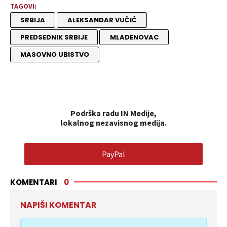
TAGOVI:
SRBIJA
ALEKSANDAR VUČIĆ
PREDSEDNIK SRBIJE
MLADENOVAC
MASOVNO UBISTVO
Podrška radu IN Medije,
lokalnog nezavisnog medija.
PayPal
KOMENTARI
0
NAPIŠI KOMENTAR