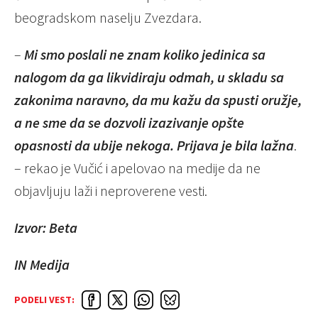
beogradskom naselju Zvezdara.
–
Mi smo poslali ne znam koliko jedinica sa
nalogom da ga likvidiraju odmah, u skladu sa
zakonima naravno, da mu kažu da spusti oružje,
a ne sme da se dozvoli izazivanje opšte
opasnosti da ubije nekoga. Prijava je bila lažna
.
– rekao je Vučić i apelovao na medije da ne
objavljuju laži i neproverene vesti.
Izvor: Beta
IN Medija
PODELI VEST: