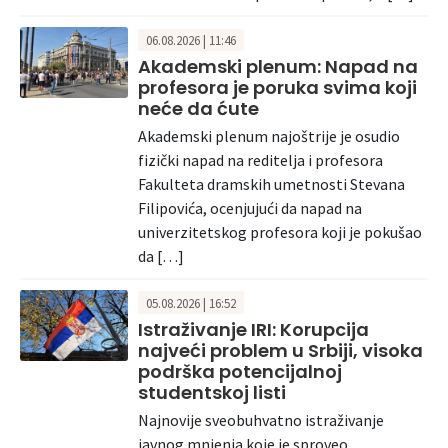
06.08.2026 | 11:46
Akademski plenum: Napad na
profesora je poruka svima koji
neće da ćute
Akademski plenum najoštrije je osudio
fizički napad na reditelja i profesora
Fakulteta dramskih umetnosti Stevana
Filipovića, ocenjujući da napad na
univerzitetskog profesora koji je pokušao
da […]
05.08.2026 | 16:52
Istraživanje IRI: Korupcija
najveći problem u Srbiji, visoka
podrška potencijalnoj
studentskoj listi
Najnovije sveobuhvatno istraživanje
javnog mnjenja koje je sproveo