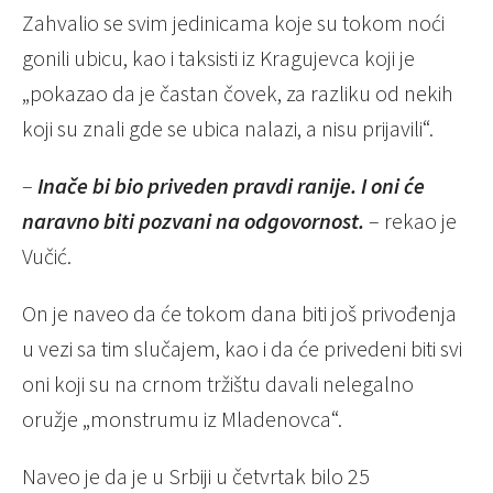
Zahvalio se svim jedinicama koje su tokom noći
gonili ubicu, kao i taksisti iz Kragujevca koji je
„pokazao da je častan čovek, za razliku od nekih
koji su znali gde se ubica nalazi, a nisu prijavili“.
–
Inače bi bio priveden pravdi ranije. I oni će
naravno biti pozvani na odgovornost.
– rekao je
Vučić.
On je naveo da će tokom dana biti još privođenja
u vezi sa tim slučajem, kao i da će privedeni biti svi
oni koji su na crnom tržištu davali nelegalno
oružje „monstrumu iz Mladenovca“.
Naveo je da je u Srbiji u četvrtak bilo 25