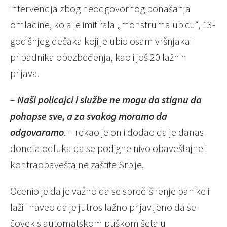
intervencija zbog neodgovornog ponašanja
omladine, koja je imitirala „monstruma ubicu“, 13-
godišnjeg dečaka koji je ubio osam vršnjaka i
pripadnika obezbeđenja, kao i još 20 lažnih
prijava.
–
Naši policajci i službe ne mogu da stignu da
pohapse sve, a za svakog moramo da
odgovaramo
. – rekao je on i dodao da je danas
doneta odluka da se podigne nivo obaveštajne i
kontraobaveštajne zaštite Srbije.
Ocenio je da je važno da se spreči širenje panike i
laži i naveo da je jutros lažno prijavljeno da se
čovek s automatskom puškom šeta u