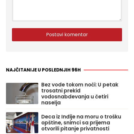
NAJČITANIJE U POSLEDNJIH 96H
Bez vode tokom noći: U petak
trosatni prekid
vodosnabdevanja u četiri
naselja
Deca iz Inđije na moru o trošku
opštine, snimci sa prijema
otvorili pitanje privatnosti