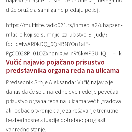
najavio „strašne“ posledice za one koji nelegalno
drže oružje a sami ga ne predaju policiji.
https://multisite.radio021.rs/inmedija2/uhapsen-
mladic-koji-se-sumnjici-za-ubistvo-8-ljudi/?
fbclid=IwAR0kOQ_6QNBNYOn1aIE-
PgCE028P_01OZxnqnIXlw_rRf6kWPSUHQH_–_k
Vučić najavio pojačano prisustvo
predstavnika organa reda na ulicama
Predsednik Srbije Aleksandar Vučić najavio je
danas da će se u naredne dve nedelje povećati
prisustvo organa reda na ulicama većih gradova
ali i odbacio tvrdnje da je za rešavanje trenutne
bezbednosne situacije potrebno proglasiti
vanredno stanje.