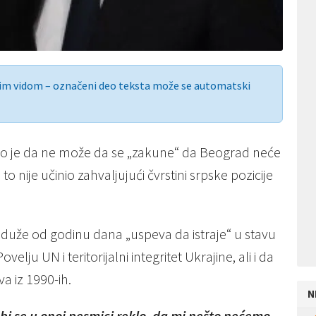
nim vidom – označeni deo teksta može se automatski
vio je da ne može da se „zakune“ da Beograd neće
to nije učinio zahvaljujući čvrstini srpske pozicije
ja duže od godinu dana „uspeva da istraje“ u stavu
u UN i teritorijalni integritet Ukrajine, ali i da
va iz 1990-ih.
N
 bi se u onoj pesmici reklo, da mi nešto nećemo