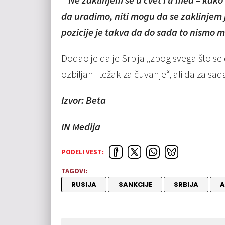
da uradimo, niti mogu da se zaklinjem j
pozicije je takva da do sada to nismo m
Dodao je da je Srbija „zbog svega što se 
ozbiljan i težak za čuvanje“, ali da za s
Izvor: Beta
IN Medija
PODELI VEST:
TAGOVI:
RUSIJA
SANKCIJE
SRBIJA
A