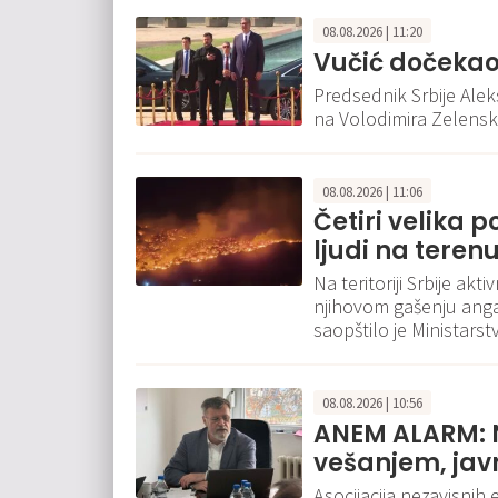
08.08.2026 | 11:20
Vučić dočekao
Predsednik Srbije Ale
na Volodimira Zelensk
08.08.2026 | 11:06
Četiri velika p
ljudi na teren
Na teritoriji Srbije ak
njihovom gašenju angaž
saopštilo je Ministars
08.08.2026 | 10:56
ANEM ALARM: N
vešanjem, ja
Asocijacija nezavisnih 