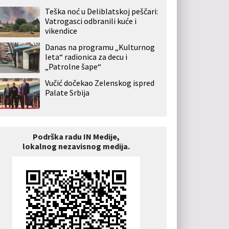
Teška noć u Deliblatskoj peščari:
Vatrogasci odbranili kuće i
vikendice
Danas na programu „Kulturnog
leta“ radionica za decu i
„Patrolne šape“
Vučić dočekao Zelenskog ispred
Palate Srbija
Podrška radu IN Medije,
lokalnog nezavisnog medija.