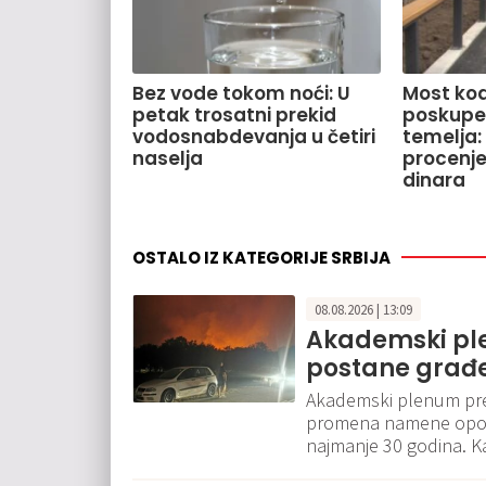
Bez vode tokom noći: U
Most kod
petak trosatni prekid
poskupe
vodosnabdevanja u četiri
temelja:
naselja
procenje
dinara
OSTALO IZ KATEGORIJE SRBIJA
08.08.2026 | 13:09
Akademski pl
postane građe
Akademski plenum pre
promena namene opoža
najmanje 30 godina. Ka