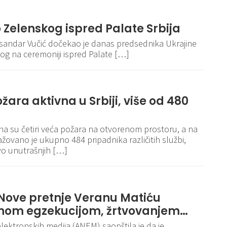
 Zelenskog ispred Palate Srbija
ksandar Vučić dočekao je danas predsednika Ukrajine
og na ceremoniji ispred Palate […]
ožara aktivna u Srbiji, više od 480
u
tivna su četiri veća požara na otvorenom prostoru, a na
ovano je ukupno 484 pripadnika različitih službi,
tvo unutrašnjih […]
ove pretnje Veranu Matiću
vnom egzekucijom, žrtvovanjem…
elektronskih medija (ANEM) saopštila je da je