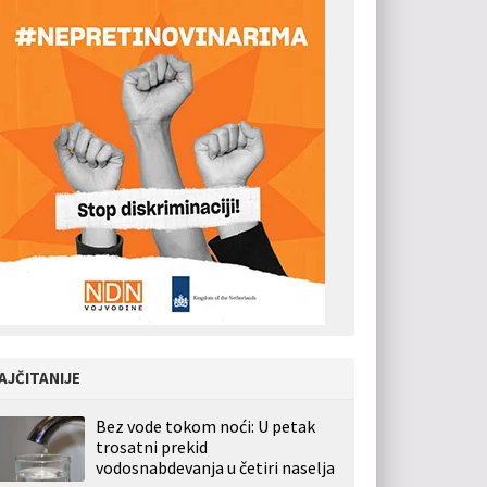
AJČITANIJE
Bez vode tokom noći: U petak
trosatni prekid
vodosnabdevanja u četiri naselja