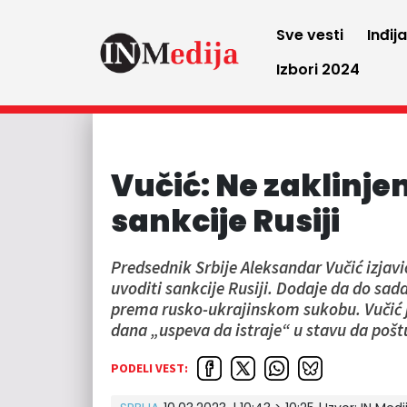
Sve vesti
Inđij
Izbori 2024
Vučić: Ne zaklinje
sankcije Rusiji
Predsednik Srbije Aleksandar Vučić izjav
uvoditi sankcije Rusiji. Dodaje da do sada 
prema rusko-ukrajinskom sukobu. Vučić je
dana „uspeva da istraje“ u stavu da poš
PODELI VEST: