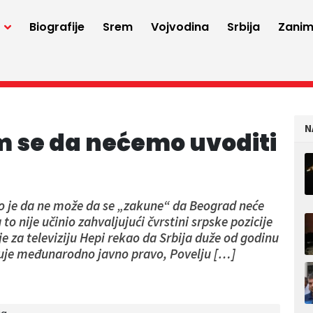
a
Biografije
Srem
Vojvodina
Srbija
Zaniml
N
m se da nećemo uvoditi
io je da ne može da se „zakune“ da Beograd neće
to nije učinio zahvaljujući čvrstini srpske pozicije
 za televiziju Hepi rekao da Srbija duže od godinu
tuje međunarodno javno pravo, Povelju […]