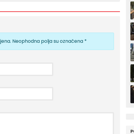
jena.
Neophodna polja su označena
*
P