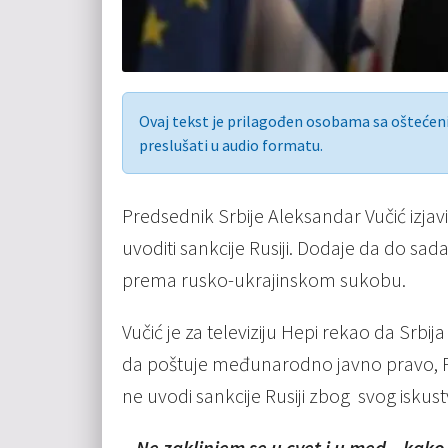
Ovaj tekst je prilagođen osobama sa ošteće
preslušati u audio formatu.
Predsednik Srbije Aleksandar Vučić izja
uvoditi sankcije Rusiji. Dodaje da do sada 
prema rusko-ukrajinskom sukobu.
Vučić je za televiziju Hepi rekao da Srbi
da poštuje međunarodno javno pravo, Povelj
ne uvodi sankcije Rusiji zbog svog iskust
–
Ne zaklinjem se u cvet i u med – kako