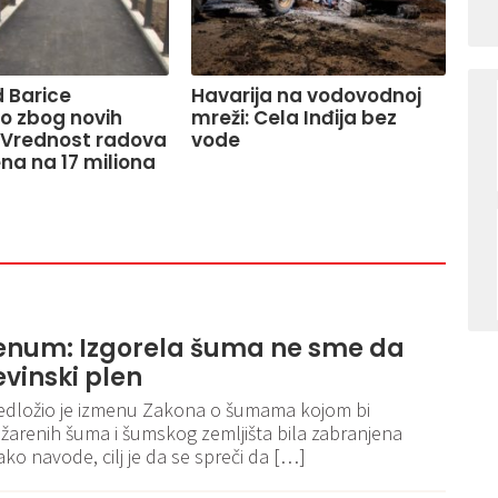
 Barice
Havarija na vodovodnoj
o zbog novih
mreži: Cela Inđija bez
 Vrednost radova
vode
na na 17 miliona
enum: Izgorela šuma ne sme da
vinski plen
dložio je izmenu Zakona o šumama kojom bi
renih šuma i šumskog zemljišta bila zabranjena
ko navode, cilj je da se spreči da […]