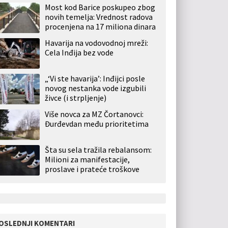
Most kod Barice poskupeo zbog
novih temelja: Vrednost radova
procenjena na 17 miliona dinara
Havarija na vodovodnoj mreži:
Cela Inđija bez vode
„‘Vi ste havarija’: Inđijci posle
novog nestanka vode izgubili
živce (i strpljenje)
Više novca za MZ Čortanovci:
Đurđevdan među prioritetima
Šta su sela tražila rebalansom:
Milioni za manifestacije,
proslave i prateće troškove
OSLEDNJI KOMENTARI