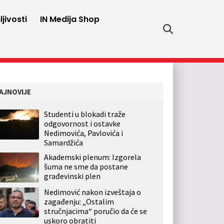
jivosti
IN Medija Shop
AJNOVIJE
Studenti u blokadi traže
odgovornost i ostavke
Nedimovića, Pavlovića i
Samardžića
Akademski plenum: Izgorela
šuma ne sme da postane
građevinski plen
Nedimović nakon izveštaja o
zagađenju: „Ostalim
stručnjacima“ poručio da će se
uskoro obratiti