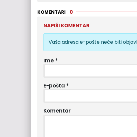
KOMENTARI
0
NAPIŠI KOMENTAR
Vaša adresa e-pošte neće biti objavl
Ime
*
E-pošta
*
Komentar