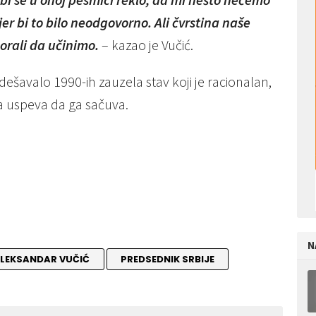
er bi to bilo neodgovorno. Ali čvrstina naše
orali da učinimo.
– kazao je Vučić.
dešavalo 1990-ih zauzela stav koji je racionalan,
ada uspeva da ga sačuva.
N
LEKSANDAR VUČIĆ
PREDSEDNIK SRBIJE