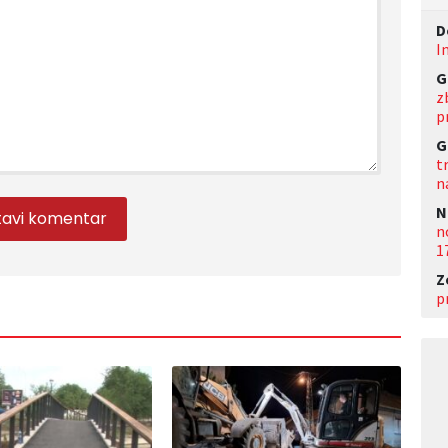
D
I
G
z
p
G
t
n
N
n
1
Z
p