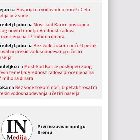
ejan
na
Havarija na vodovodnoj mreži: Cela
nđija bez vode
redelj Ljubo
na
Most kod Barice poskupeo
bog novih temelja: Vrednost radova
rocenjena na 17 miliona dinara
redelj Ljubo
na
Bez vode tokom noći: U petak
rosatni prekid vodosnabdevanja u četiri
aselja
edeljko
na
Most kod Barice poskupeo zbog
ovih temelja: Vrednost radova procenjena na
7 miliona dinara
oka
na
Bez vode tokom noći: U petak trosatni
rekid vodosnabdevanja u četiri naselja
Prvi nezavisni medij u
Sremu