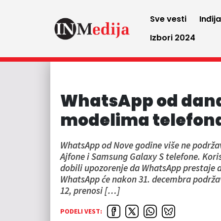
Sve vesti
Inđij
Izbori 2024
WhatsApp od dana
modelima telefon
WhatsApp od Nove godine više ne podržava
Ajfone i Samsung Galaxy S telefone. Koris
dobili upozorenje da WhatsApp prestaje 
WhatsApp će nakon 31. decembra podržava
12, prenosi […]
PODELI VEST: