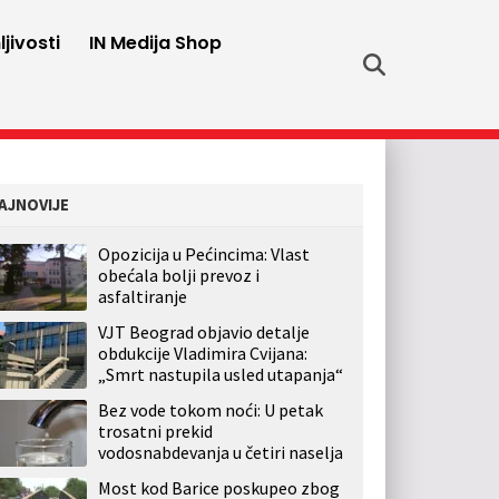
jivosti
IN Medija Shop
AJNOVIJE
Opozicija u Pećincima: Vlast
obećala bolji prevoz i
asfaltiranje
VJT Beograd objavio detalje
obdukcije Vladimira Cvijana:
„Smrt nastupila usled utapanja“
Bez vode tokom noći: U petak
trosatni prekid
vodosnabdevanja u četiri naselja
Most kod Barice poskupeo zbog