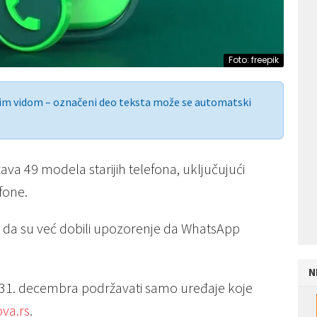
Foto: freepik
nim vidom – označeni deo teksta može se automatski
a 49 modela starijih telefona, uključujući
fone.
bi da su već dobili upozorenje da WhatsApp
N
31. decembra podržavati samo uređaje koje
va.rs
.