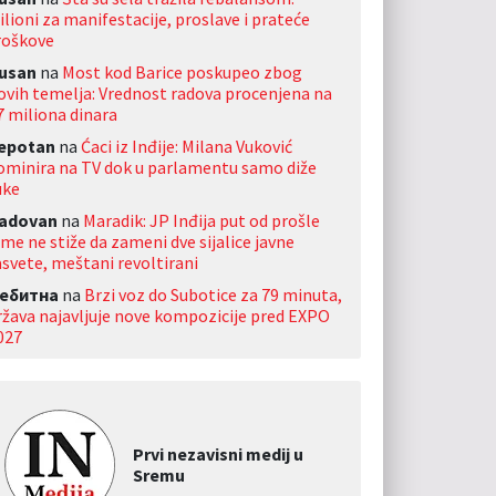
ilioni za manifestacije, proslave i prateće
roškove
usan
na
Most kod Barice poskupeo zbog
ovih temelja: Vrednost radova procenjena na
7 miliona dinara
jepotan
na
Ćaci iz Inđije: Milana Vuković
ominira na TV dok u parlamentu samo diže
uke
adovan
na
Maradik: JP Inđija put od prošle
ime ne stiže da zameni dve sijalice javne
asvete, meštani revoltirani
ебитна
na
Brzi voz do Subotice za 79 minuta,
ržava najavljuje nove kompozicije pred EXPO
027
Prvi nezavisni medij u
Sremu