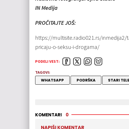
IN Medija
PROČITAJTE JOŠ:
https://multisite.radio021.rs/inmedija2/t
pricaju-o-seksu-i-drogama/
PODELI VEST:
TAGOVI:
WHATSAPP
PODRŠKA
STARI TEL
KOMENTARI
0
NAPIŠI KOMENTAR