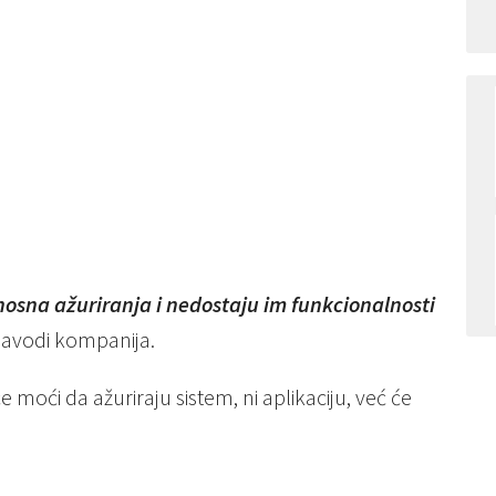
osna ažuriranja i nedostaju im funkcionalnosti
avodi kompanija.
 moći da ažuriraju sistem, ni aplikaciju, već će