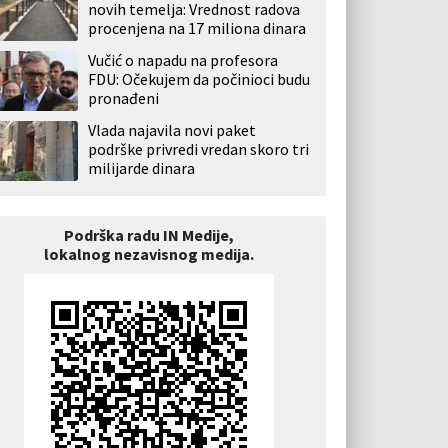
novih temelja: Vrednost radova
procenjena na 17 miliona dinara
Vučić o napadu na profesora
FDU: Očekujem da počinioci budu
pronađeni
Vlada najavila novi paket
podrške privredi vredan skoro tri
milijarde dinara
Podrška radu IN Medije,
lokalnog nezavisnog medija.