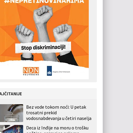
AJČITANIJE
Bez vode tokom noći: U petak
trosatni prekid
vodosnabdevanja u četiri naselja
Deca iz Inđije na moru o trošku