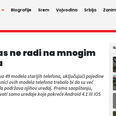
a
Biografije
Srem
Vojvodina
Srbija
Zaniml
N
s ne radi na mnogim
a
 49 modela starijih telefona, uključujući pojedine
nici ovih modela telefona trebalo bi da su već
da podržava njihov uređaj. Prema saopštenju,
ti samo uređaje koje pokreće Android 4.1 ili iOS