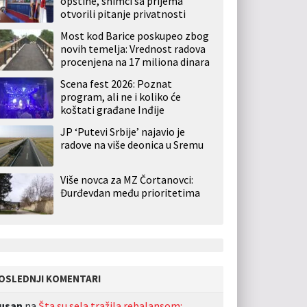
opštine, snimci sa prijema
otvorili pitanje privatnosti
Most kod Barice poskupeo zbog
novih temelja: Vrednost radova
procenjena na 17 miliona dinara
Scena fest 2026: Poznat
program, ali ne i koliko će
koštati građane Inđije
JP ‘Putevi Srbije’ najavio je
radove na više deonica u Sremu
Više novca za MZ Čortanovci:
Đurđevdan među prioritetima
OSLEDNJI KOMENTARI
usan
na
Šta su sela tražila rebalansom: