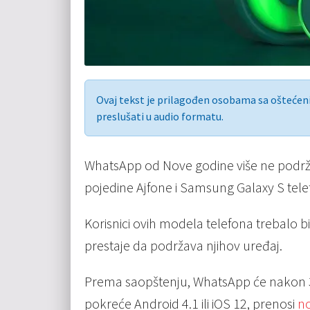
Ovaj tekst je prilagođen osobama sa ošteće
preslušati u audio formatu.
WhatsApp od Nove godine više ne podržav
pojedine Ajfone i Samsung Galaxy S tele
Korisnici ovih modela telefona trebalo 
prestaje da podržava njihov uređaj.
Prema saopštenju, WhatsApp će nakon 
pokreće Android 4.1 ili iOS 12, prenosi
no