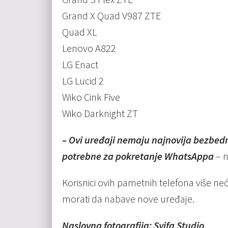
Grand X Quad V987 ZTE
Quad XL
Lenovo A822
LG Enact
LG Lucid 2
Wiko Cink Five
Wiko Darknight ZT
– Ovi uređaji nemaju najnovija bezbedn
potrebne za pokretanje WhatsAppa
– n
Korisnici ovih pametnih telefona više neće
morati da nabave nove uređaje.
Naslovna fotografija: Syifa Studio