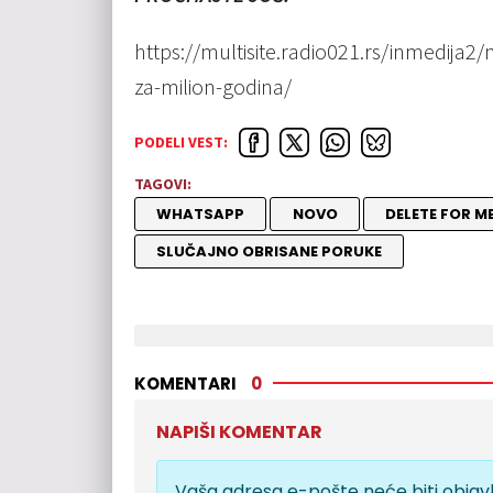
https://multisite.radio021.rs/inmedija2/ma
za-milion-godina/
PODELI VEST:
TAGOVI:
WHATSAPP
NOVO
DELETE FOR M
SLUČAJNO OBRISANE PORUKE
KOMENTARI
0
NAPIŠI KOMENTAR
Vaša adresa e-pošte neće biti objavl