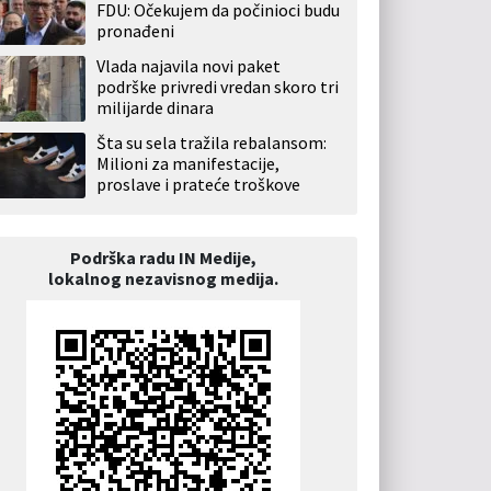
FDU: Očekujem da počinioci budu
pronađeni
Vlada najavila novi paket
podrške privredi vredan skoro tri
milijarde dinara
Šta su sela tražila rebalansom:
Milioni za manifestacije,
proslave i prateće troškove
Podrška radu IN Medije,
lokalnog nezavisnog medija.