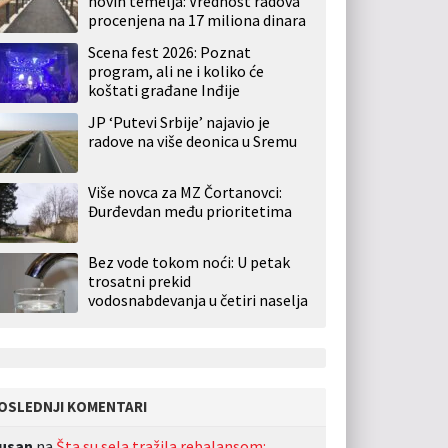
novih temelja: Vrednost radova
procenjena na 17 miliona dinara
Scena fest 2026: Poznat
program, ali ne i koliko će
koštati građane Inđije
JP ‘Putevi Srbije’ najavio je
radove na više deonica u Sremu
Više novca za MZ Čortanovci:
Đurđevdan među prioritetima
Bez vode tokom noći: U petak
trosatni prekid
vodosnabdevanja u četiri naselja
OSLEDNJI KOMENTARI
usan
na
Šta su sela tražila rebalansom: