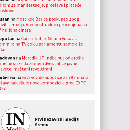
ilioni za manifestacije, proslave i prateće
roškove
usan
na
Most kod Barice poskupeo zbog
ovih temelja: Vrednost radova procenjena na
7 miliona dinara
jepotan
na
Ćaci iz Inđije: Milana Vuković
ominira na TV dok u parlamentu samo diže
uke
adovan
na
Maradik: JP Inđija put od prošle
ime ne stiže da zameni dve sijalice javne
asvete, meštani revoltirani
ебитна
na
Brzi voz do Subotice za 79 minuta,
ržava najavljuje nove kompozicije pred EXPO
027
Prvi nezavisni medij u
Sremu