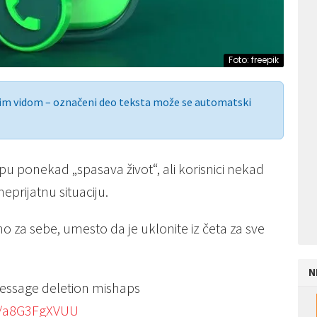
Foto: freepik
nim vidom – označeni deo teksta može se automatski
 ponekad „spasava život“, ali korisnici nekad
prijatnu situaciju.
mo za sebe, umesto da je uklonite iz četa za sve
N
essage deletion mishaps
om/a8G3FgXVUU