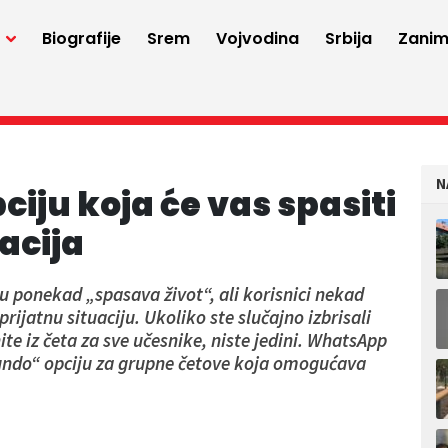
a
Biografije
Srem
Vojvodina
Srbija
Zaniml
N
ju koja će vas spasiti
acija
ponekad „spasava život“, ali korisnici nekad
ijatnu situaciju. Ukoliko ste slučajno izbrisali
e iz četa za sve učesnike, niste jedini. WhatsApp
undo“ opciju za grupne četove koja omogućava