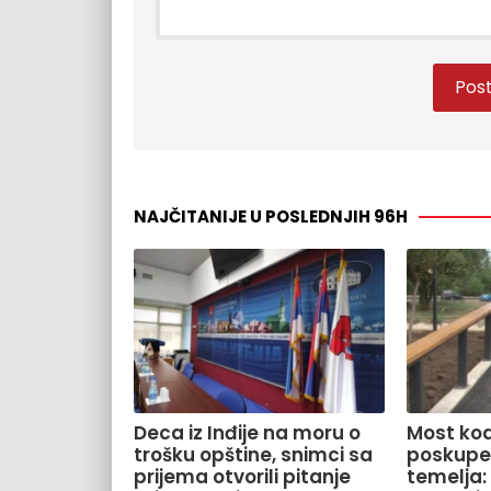
NAJČITANIJE U POSLEDNJIH 96H
Deca iz Inđije na moru o
Most kod
trošku opštine, snimci sa
poskupe
prijema otvorili pitanje
temelja: