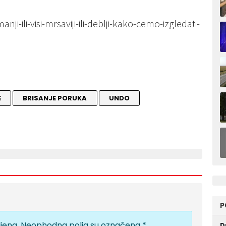
nji-ili-visi-mrsaviji-ili-deblji-kako-cemo-izgledati-
E
BRISANJE PORUKA
UNDO
P
jena.
Neophodna polja su označena
*
D