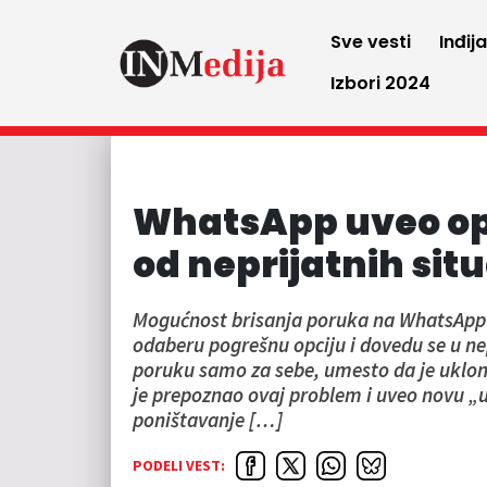
Sve vesti
Inđij
Izbori 2024
WhatsApp uveo opci
od neprijatnih situ
Mogućnost brisanja poruka na WhatsAppu 
odaberu pogrešnu opciju i dovedu se u nepr
poruku samo za sebe, umesto da je uklonit
je prepoznao ovaj problem i uveo novu „
poništavanje […]
PODELI VEST: