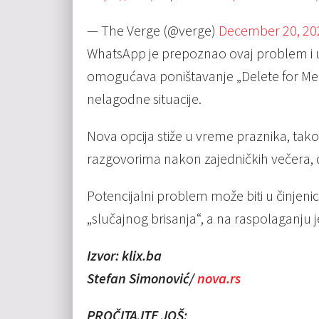
— The Verge (@verge)
December 20, 20
WhatsApp je prepoznao ovaj problem i 
omogućava poništavanje „Delete for Me“ 
nelagodne situacije.
Nova opcija stiže u vreme praznika, tako
razgovorima nakon zajedničkih večera, dr
Potencijalni problem može biti u činjen
„slučajnog brisanja“, a na raspolaganju j
Izvor: klix.ba
Stefan Simonović/
nova.rs
PROČITAJTE JOŠ: