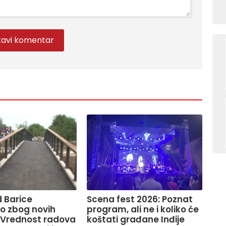
 Barice
Scena fest 2026: Poznat
o zbog novih
program, ali ne i koliko će
 Vrednost radova
koštati građane Inđije