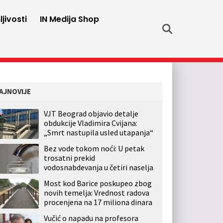
jivosti
IN Medija Shop
AJNOVIJE
VJT Beograd objavio detalje
obdukcije Vladimira Cvijana:
„Smrt nastupila usled utapanja“
Bez vode tokom noći: U petak
trosatni prekid
vodosnabdevanja u četiri naselja
Most kod Barice poskupeo zbog
novih temelja: Vrednost radova
procenjena na 17 miliona dinara
Vučić o napadu na profesora