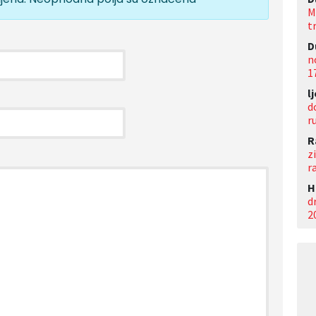
M
t
D
n
1
l
d
r
R
z
r
Н
d
2