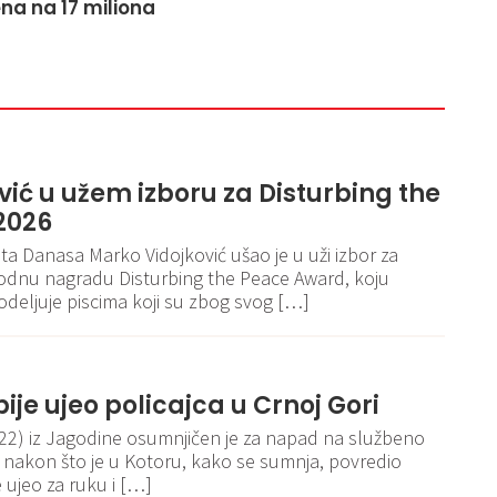
na na 17 miliona
ić u užem izboru za Disturbing the
2026
sta Danasa Marko Vidojković ušao je u uži izbor za
dnu nagradu Disturbing the Peace Award, koju
deljuje piscima koji su zbog svog […]
ije ujeo policajca u Crnoj Gori
. (22) iz Jagodine osumnjičen je za napad na službeno
ci, nakon što je u Kotoru, kako se sumnja, povredio
e ujeo za ruku i […]