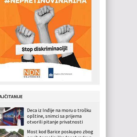
AJČITANIJE
Deca iz Inđije na moru o trošku
opštine, snimci sa prijema
otvorili pitanje privatnosti
Most kod Barice poskupeo zbog