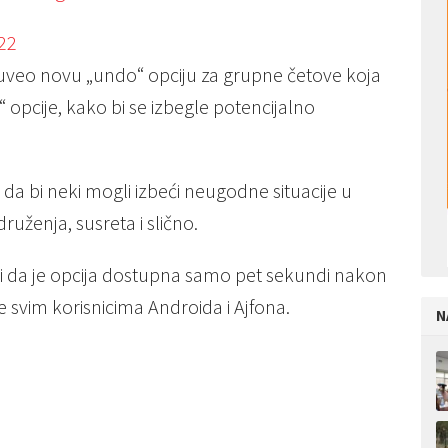
22
uveo novu „undo“ opciju za grupne četove koja
opcije, kako bi se izbegle potencijalno
 da bi neki mogli izbeći neugodne situacije u
uženja, susreta i slično.
ici da je opcija dostupna samo pet sekundi nakon
e svim korisnicima Androida i Ajfona.
N