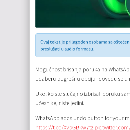
Ovaj tekst je prilagođen osobama sa ošteće
preslušati u audio formatu.
Mogućnost brisanja poruka na WhatsAppu
odaberu pogrešnu opciju i dovedu se u ne
Ukoliko ste slučajno izbrisali poruku sa
učesnike, niste jedini.
WhatsApp adds undo button for your m
https://t.co/XvpGBkw7tz
pic.twitter.c