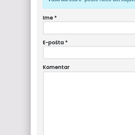
Ime
*
E-pošta
*
Komentar