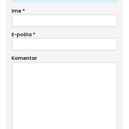
Ime
*
E-pošta
*
Komentar