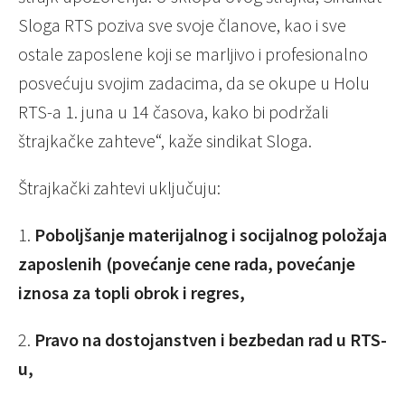
Sloga RTS poziva sve svoje članove, kao i sve
ostale zaposlene koji se marljivo i profesionalno
posvećuju svojim zadacima, da se okupe u Holu
RTS-a 1. juna u 14 časova, kako bi podržali
štrajkačke zahteve“, kaže sindikat Sloga.
Štrajkački zahtevi uključuju:
1.
Poboljšanje materijalnog i socijalnog položaja
zaposlenih (povećanje cene rada, povećanje
iznosa za topli obrok i regres,
2.
Pravo na dostojanstven i bezbedan rad u RTS-
u,