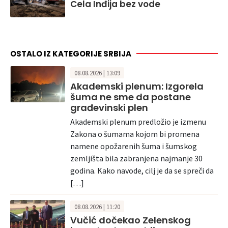
Cela Inđija bez vode
OSTALO IZ KATEGORIJE SRBIJA
08.08.2026 | 13:09
Akademski plenum: Izgorela
šuma ne sme da postane
građevinski plen
Akademski plenum predložio je izmenu
Zakona o šumama kojom bi promena
namene opožarenih šuma i šumskog
zemljišta bila zabranjena najmanje 30
godina. Kako navode, cilj je da se spreči da
[…]
08.08.2026 | 11:20
Vučić dočekao Zelenskog