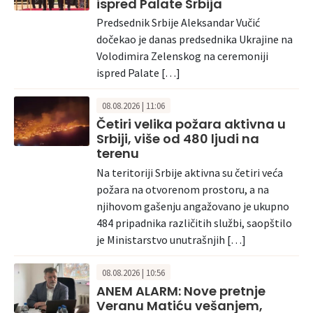
ispred Palate Srbija
Predsednik Srbije Aleksandar Vučić
dočekao je danas predsednika Ukrajine na
Volodimira Zelenskog na ceremoniji
ispred Palate […]
08.08.2026 | 11:06
Četiri velika požara aktivna u
Srbiji, više od 480 ljudi na
terenu
Na teritoriji Srbije aktivna su četiri veća
požara na otvorenom prostoru, a na
njihovom gašenju angažovano je ukupno
484 pripadnika različitih službi, saopštilo
je Ministarstvo unutrašnjih […]
08.08.2026 | 10:56
ANEM ALARM: Nove pretnje
Veranu Matiću vešanjem,