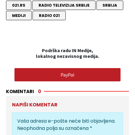
021.RS
RADIO TELEVIZIJA SRBIJE
SRBIJA
MEDIJI
RADIO 021
Podrška radu IN Medije,
lokalnog nezavisnog medija.
PayPal
KOMENTARI
0
NAPIŠI KOMENTAR
Vaša adresa e-pošte neće biti objavljena.
Neophodna polja su označena
*