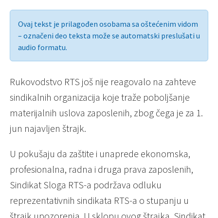
Ovaj tekst je prilagođen osobama sa oštećenim vidom
– označeni deo teksta može se automatski preslušati u
audio formatu.
Rukovodstvo RTS još nije reagovalo na zahteve
sindikalnih organizacija koje traže poboljšanje
materijalnih uslova zaposlenih, zbog čega je za 1.
jun najavljen štrajk.
U pokušaju da zaštite i unaprede ekonomska,
profesionalna, radna i druga prava zaposlenih,
Sindikat Sloga RTS-a podržava odluku
reprezentativnih sindikata RTS-a o stupanju u
štrajk upozorenja. U sklopu ovog štrajka, Sindikat