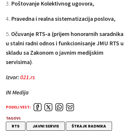
3.
Poštovanje Kolektivnog ugovora,
4.
Pravedna i realna sistematizacija poslova,
5.
Očuvanje RTS-a (prijem honorarnih saradnika
u stalni radni odnos i funkcionisanje JMU RTS u
skladu sa Zakonom o javnim medijskim
servisima)
.
Izvor:
021.rs
IN Medija
PODELI VEST:
TAGOVI:
RTS
JAVNI SERVIS
ŠTRAJK RADNIKA