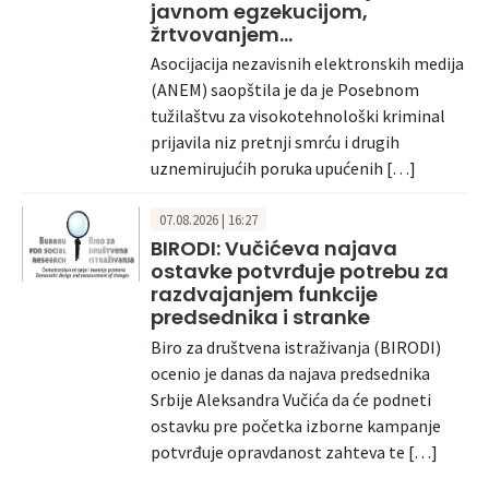
javnom egzekucijom,
žrtvovanjem…
Asocijacija nezavisnih elektronskih medija
(ANEM) saopštila je da je Posebnom
tužilaštvu za visokotehnološki kriminal
prijavila niz pretnji smrću i drugih
uznemirujućih poruka upućenih […]
07.08.2026 | 16:27
BIRODI: Vučićeva najava
ostavke potvrđuje potrebu za
razdvajanjem funkcije
predsednika i stranke
Biro za društvena istraživanja (BIRODI)
ocenio je danas da najava predsednika
Srbije Aleksandra Vučića da će podneti
ostavku pre početka izborne kampanje
potvrđuje opravdanost zahteva te […]