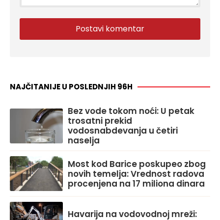
NAJČITANIJE U POSLEDNJIH 96H
Bez vode tokom noći: U petak
trosatni prekid
vodosnabdevanja u četiri
naselja
Most kod Barice poskupeo zbog
novih temelja: Vrednost radova
procenjena na 17 miliona dinara
Havarija na vodovodnoj mreži: