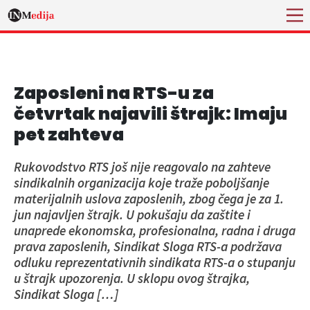
Zaposleni na RTS-u za
četvrtak najavili štrajk: Imaju
pet zahteva
Rukovodstvo RTS još nije reagovalo na zahteve
sindikalnih organizacija koje traže poboljšanje
materijalnih uslova zaposlenih, zbog čega je za 1.
jun najavljen štrajk. U pokušaju da zaštite i
unaprede ekonomska, profesionalna, radna i druga
prava zaposlenih, Sindikat Sloga RTS-a podržava
odluku reprezentativnih sindikata RTS-a o stupanju
u štrajk upozorenja. U sklopu ovog štrajka,
Sindikat Sloga […]