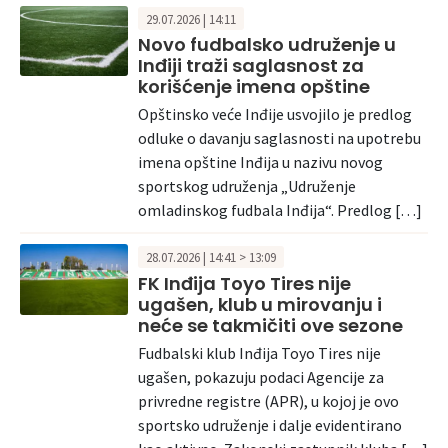
29.07.2026 | 14:11
Novo fudbalsko udruženje u
Inđiji traži saglasnost za
korišćenje imena opštine
Opštinsko veće Inđije usvojilo je predlog
odluke o davanju saglasnosti na upotrebu
imena opštine Inđija u nazivu novog
sportskog udruženja „Udruženje
omladinskog fudbala Inđija“. Predlog […]
28.07.2026 | 14:41 > 13:09
FK Inđija Toyo Tires nije
ugašen, klub u mirovanju i
neće se takmičiti ove sezone
Fudbalski klub Inđija Toyo Tires nije
ugašen, pokazuju podaci Agencije za
privredne registre (APR), u kojoj je ovo
sportsko udruženje i dalje evidentirano