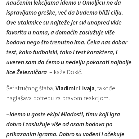
naučenim lekcijama idemo u Omoljicu ne da
ispravljamo greške, već da budemo bliži cilju.
Ove utakmice su najteže jer svi unapred vide
favorita u nama, a domaćin zaslužuje više
bodova nego što trenutno ima. Čeka nas dobar
test, kako fudbalski, tako i test karaktera, i
uveren sam da ćemo u nedelju pokazati najbolje
lice Železničara
– kaže Đokić.
Šef stručnog štaba,
Vladimir Livaјa
, takođe
naglašava potrebu za pravom reakcijom.
–
Idemo u goste ekipi Mladosti, timu koji igra
dobro i zaslužuje više od osam bodova po
prikazanim igrama. Dobro su vođeni i očekuje