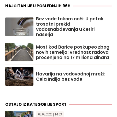
NAJČITANIJE U POSLEDNJIH 96H
Bez vode tokom noći: U petak
trosatni prekid
vodosnabdevanja u četiri
naselja
Most kod Barice poskupeo zbog
novih temelja: Vrednost radova
procenjena na 17 miliona dinara
Havarija na vodovodnoj mreži:
Cela Inđija bez vode
OSTALO IZ KATEGORIJE SPORT
03.08.2026 | 14:03