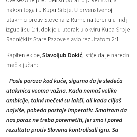
nakon toga i u Kupu Srbije. U prvenstvenoj
utakmici protiv Slovena iz Rume na terenu u Inđiji
izgubili su 1:4, dok je u utorak u okviru Kupa Srbije
Radnički iz Stare Pazove slavio rezultatom 2:1.
Kapiten ekipe,
Slavoljub Đokić
, ističe da je naredni
meč ključan:
–
Posle poraza kod kuće, sigurno da je sledeća
utakmica veoma važna. Kada nemaš velike
ambicije, takvi mečevi su lakši, ali kada ciljaš
najviše, pobeda postaje imperativ. Smatram da
nas poraz ne treba poremetiti, jer smo i pored
rezultata protiv Slovena kontrolisali igru. Sa