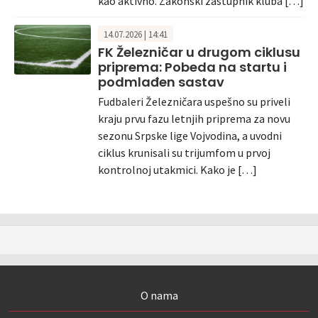
kao aktivno. Zakonski zastupnik kluba […]
14.07.2026 | 14:41
FK Železničar u drugom ciklusu
priprema: Pobeda na startu i
podmlađen sastav
Fudbaleri Železničara uspešno su priveli
kraju prvu fazu letnjih priprema za novu
sezonu Srpske lige Vojvodina, a uvodni
ciklus krunisali su trijumfom u prvoj
kontrolnoj utakmici. Kako je […]
O nama