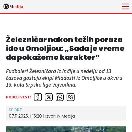
Železničar nakon težih poraza
ide u Omoljicu: „Sada je vreme
da pokažemo karakter“
Fudbaleri Železničara iz Inđije u nedelju od 13
časova gostuju ekipi Mladosti iz Omoljice u okviru
13. kola Srpske lige Vojvodina.
PODELI VEST:
SPORT
07.11.2025. | 15:20 | Izvor:
IN Medija