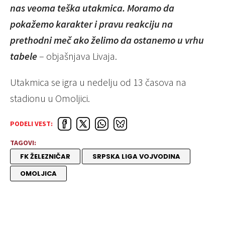
nas veoma teška utakmica. Moramo da
pokažemo karakter i pravu reakciju na
prethodni meč ako želimo da ostanemo u vrhu
tabele
– objašnjava Livaja.
Utakmica se igra u nedelju od 13 časova na
stadionu u Omoljici.
PODELI VEST:
TAGOVI:
FK ŽELEZNIČAR
SRPSKA LIGA VOJVODINA
OMOLJICA