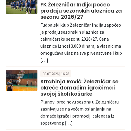
FK Železničar Inđija počeo
prodaju sezonskih ulaznica za
sezonu 2026/27
Fudbalski klub Železničar Inđija započeo
je prodaju sezonskih ulaznica za
takmičarsku sezonu 2026/27. Cena
ulaznice iznosi 3.000 dinara, a vlasnicima
omogućava ulaz na sve prvenstvene i kup
[…]
30.07.2026 | 16:28
Strahinja Rović: Železničar se
okreće domaćim igračima i
svojoj školi košarke
Planovi pred novu sezonu u Železničaru
zasnivaju se na većem oslanjanju na
domaće igrače i promociji talenata iz
sopstvenog […]