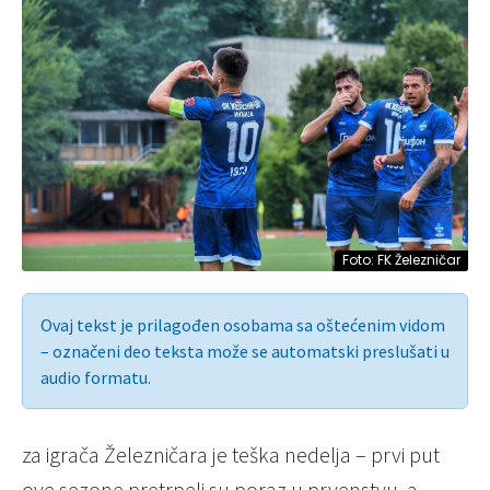
Foto: FK Železničar
Ovaj tekst je prilagođen osobama sa oštećenim vidom
– označeni deo teksta može se automatski preslušati u
audio formatu.
za igrača Železničara je teška nedelja – prvi put
ove sezone pretrpeli su poraz u prvenstvu, a