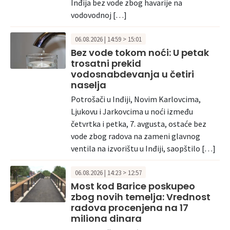
Inđija bez vode zbog havarije na
vodovodnoj […]
06.08.2026 | 14:59 > 15:01
Bez vode tokom noći: U petak
trosatni prekid
vodosnabdevanja u četiri
naselja
Potrošači u Inđiji, Novim Karlovcima,
Ljukovu i Jarkovcima u noći između
četvrtka i petka, 7. avgusta, ostaće bez
vode zbog radova na zameni glavnog
ventila na izvorištu u Inđiji, saopštilo […]
06.08.2026 | 14:23 > 12:57
Most kod Barice poskupeo
zbog novih temelja: Vrednost
radova procenjena na 17
miliona dinara