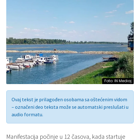
Foto: IN Mediaj
Ovaj tekst je prilagođen osobama sa oštećenim vidom
– označeni deo teksta može se automatski preslušati u
audio formatu.
Manifestacija počinje u 12 časova, kada startuje