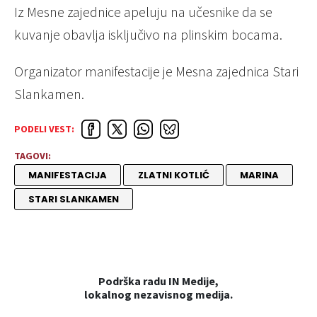
Iz Mesne zajednice apeluju na učesnike da se
kuvanje obavlja isključivo na plinskim bocama.
Organizator manifestacije je Mesna zajednica Stari
Slankamen.
PODELI VEST:
TAGOVI:
MANIFESTACIJA
ZLATNI KOTLIĆ
MARINA
STARI SLANKAMEN
Podrška radu IN Medije,
lokalnog nezavisnog medija.