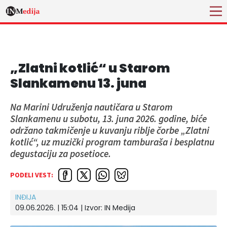
„Zlatni kotlić“ u Starom
Slankamenu 13. juna
Na Marini Udruženja nautičara u Starom
Slankamenu u subotu, 13. juna 2026. godine, biće
održano takmičenje u kuvanju riblje čorbe „Zlatni
kotlić“, uz muzički program tamburaša i besplatnu
degustaciju za posetioce.
PODELI VEST:
INĐIJA
09.06.2026. | 15:04 | Izvor:
IN Medija