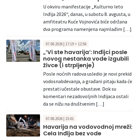
U okviru manifestacije „Kulturno leto
Inđija 2026“, danas, u subotu 8. avgusta, u
amfiteatru Kuće Vojnovića biće održana
dva programa namenjena najmlađim […]
07.08.2026 | 17:19 > 12:58
„‘Vi ste havarija’: Inđijci posle
novog nestanka vode izgubili
živce (i strpljenje)
Posle noćnih radova usledio je novi prekid
vodosnabdevanja, a građani pitaju kada će
prestati učestale obustave. Dok su
komentari nezadovoljnih Inđijaca ostali
da se nižu na društvenim […]
07.08.2026 | 15:01
Havarija na vodovodnoj mreži:
Cela Inđija bez vode