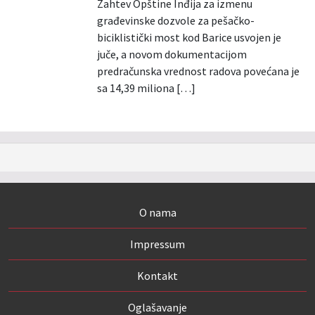
Zahtev Opštine Inđija za izmenu
građevinske dozvole za pešačko-
biciklistički most kod Barice usvojen je
juče, a novom dokumentacijom
predračunska vrednost radova povećana je
sa 14,39 miliona […]
O nama
Impressum
Kontakt
Oglašavanje