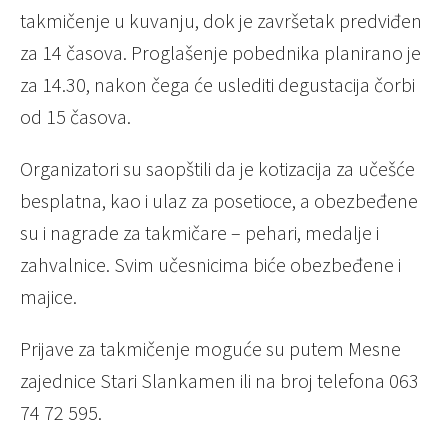
takmičenje u kuvanju, dok je završetak predviđen
za 14 časova. Proglašenje pobednika planirano je
za 14.30, nakon čega će uslediti degustacija čorbi
od 15 časova.
Organizatori su saopštili da je kotizacija za učešće
besplatna, kao i ulaz za posetioce, a obezbeđene
su i nagrade za takmičare – pehari, medalje i
zahvalnice. Svim učesnicima biće obezbeđene i
majice.
Prijave za takmičenje moguće su putem Mesne
zajednice Stari Slankamen ili na broj telefona 063
74 72 595.