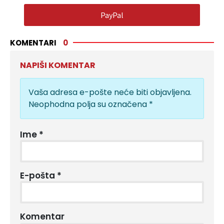
PayPal
KOMENTARI
0
NAPIŠI KOMENTAR
Vaša adresa e-pošte neće biti objavljena.
Neophodna polja su označena
*
Ime
*
E-pošta
*
Komentar