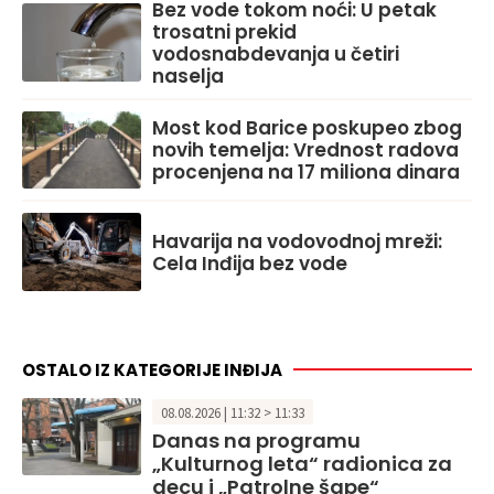
Bez vode tokom noći: U petak
trosatni prekid
vodosnabdevanja u četiri
naselja
Most kod Barice poskupeo zbog
novih temelja: Vrednost radova
procenjena na 17 miliona dinara
Havarija na vodovodnoj mreži:
Cela Inđija bez vode
OSTALO IZ KATEGORIJE INĐIJA
08.08.2026 | 11:32 > 11:33
Danas na programu
„Kulturnog leta“ radionica za
decu i „Patrolne šape“