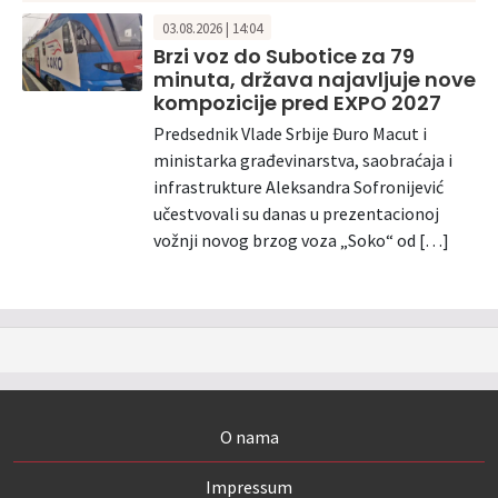
03.08.2026 | 14:04
Brzi voz do Subotice za 79
minuta, država najavljuje nove
kompozicije pred EXPO 2027
Predsednik Vlade Srbije Đuro Macut i
ministarka građevinarstva, saobraćaja i
infrastrukture Aleksandra Sofronijević
učestvovali su danas u prezentacionoj
vožnji novog brzog voza „Soko“ od […]
O nama
Impressum