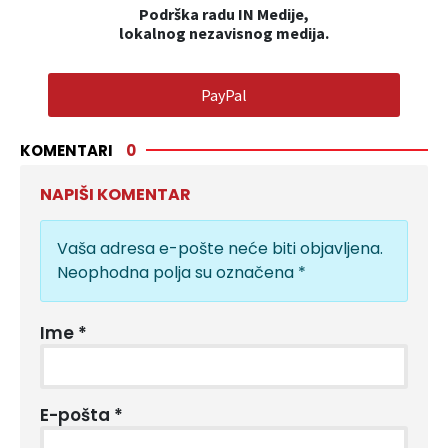
Podrška radu IN Medije,
lokalnog nezavisnog medija.
PayPal
KOMENTARI
0
NAPIŠI KOMENTAR
Vaša adresa e-pošte neće biti objavljena.
Neophodna polja su označena
*
Ime
*
E-pošta
*