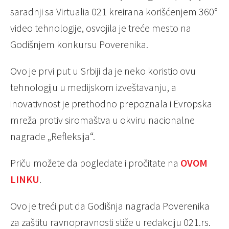
saradnji sa Virtualia 021 kreirana korišćenjem 360°
video tehnologije, osvojila je treće mesto na
Godišnjem konkursu Poverenika.
Ovo je prvi put u Srbiji da je neko koristio ovu
tehnologiju u medijskom izveštavanju, a
inovativnost je prethodno prepoznala i Evropska
mreža protiv siromaštva u okviru nacionalne
nagrade „Refleksija“.
Priču možete da pogledate i pročitate na
OVOM
LINKU
.
Ovo je treći put da Godišnja nagrada Poverenika
za zaštitu ravnopravnosti stiže u redakciju 021.rs.