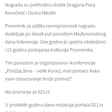
Nagradu su prethodno dobile Dragana Prica
Kovačević i Gorica Nikolin.
Poverenik za zaštitu ravnopravnosti nagradu
dodeljuje po deseti put povodom Međunarodnog
dana tolerancije. Ove godine je ujedno obeleženo
i 15 godina postojanja institucije Poverenika.
Tim povodom je organizovana i konferencija
„Položaj žena – veliki koraci, mali pomaci: Kako
nam obrazovanje može pomoći“.
Niz priznanja za 021.rs
U proteklih godinu dana redakcija portala 021.rs