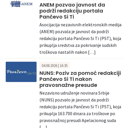
ANEM pozvao javnost da
podrži redakciju portala
Pančevo Si Ti
Asocijacija nezavisnih elektronskih medija
(ANEM) pozvala je javnost da podrži
redakciju portala Pančevo Si Ti (PST), koja
prikuplja sredstva za pokrivanje sudskih
troškova nastalih nakon […]
04.08.2026 | 16:35
NUNS: Poziv za pomoć redakciji
Pančevo Si Ti nakon
pravosnažne presude
Nezavisno udruženje novinara Srbije
(NUNS) pozvalo je javnost da podrži
redakciju portala Pančevo Si Ti (PST), koja
prikuplja 163.700 dinara za troškove po
pravosnažnoj presudi Apelacionog suda
[…]