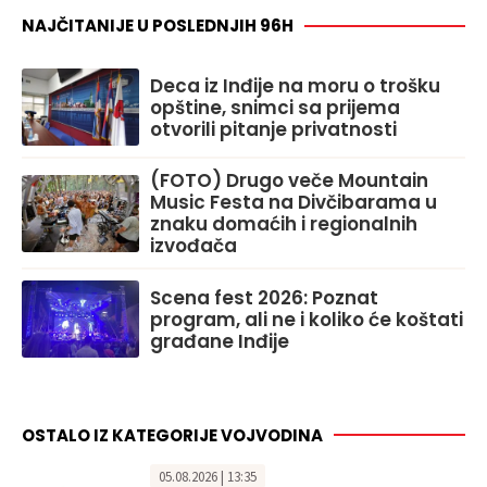
NAJČITANIJE U POSLEDNJIH 96H
Deca iz Inđije na moru o trošku
opštine, snimci sa prijema
otvorili pitanje privatnosti
(FOTO) Drugo veče Mountain
Music Festa na Divčibarama u
znaku domaćih i regionalnih
izvođača
Scena fest 2026: Poznat
program, ali ne i koliko će koštati
građane Inđije
OSTALO IZ KATEGORIJE VOJVODINA
05.08.2026 | 13:35