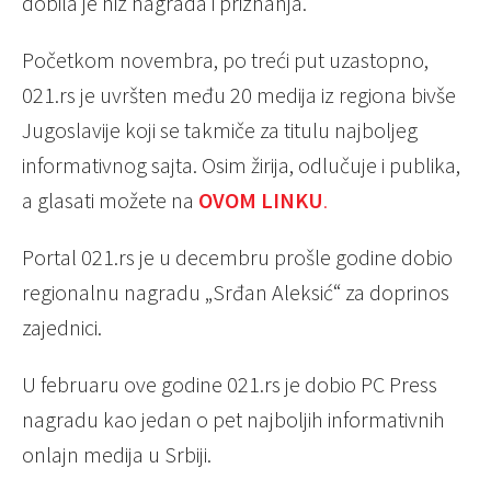
dobila je niz nagrada i priznanja.
Početkom novembra, po treći put uzastopno,
021.rs je uvršten među 20 medija iz regiona bivše
Jugoslavije koji se takmiče za titulu najboljeg
informativnog sajta. Osim žirija, odlučuje i publika,
a glasati možete na
OVOM LINKU
.
Portal 021.rs je u decembru prošle godine dobio
regionalnu nagradu „Srđan Aleksić“ za doprinos
zajednici.
U februaru ove godine 021.rs je dobio PC Press
nagradu kao jedan o pet najboljih informativnih
onlajn medija u Srbiji.