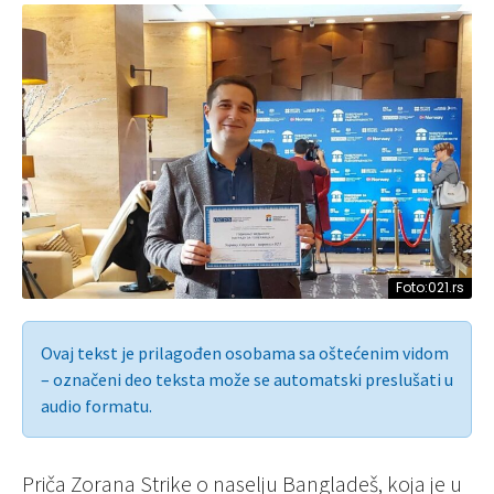
Foto:021.rs
Ovaj tekst je prilagođen osobama sa oštećenim vidom
– označeni deo teksta može se automatski preslušati u
audio formatu.
Priča Zorana Strike o naselju Bangladeš, koja je u