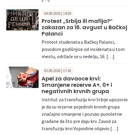
04.08.2026 | 14:00
Protest „Srbija ili mafija?“
zakazan za 16. avgust u Bačkoj
Palanci
Protest studenata u Bačkoj Palanci,
povodom godišnjice od incidenata u tom
mestu, održaće se u nedelju, 16. […]
03.08.2026 | 17:41
Apel za davaoce krvi:
Smanjene rezerve A+, 0+ i
negativnih krvnih grupa
Institut za transfuziju krvi Srbije upozorio
je da su rezerve pojedinih krvnih grupa
značajno smanjene i pozvao punoletne
građane da što pre daju krv. Zavod za
transfuziju krvi Vojvodine objavio […]