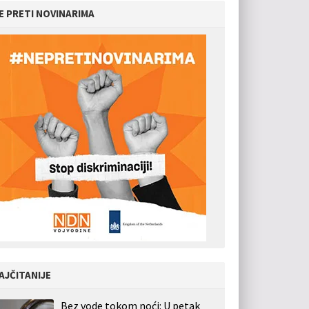
E PRETI NOVINARIMA
AJČITANIJE
Bez vode tokom noći: U petak