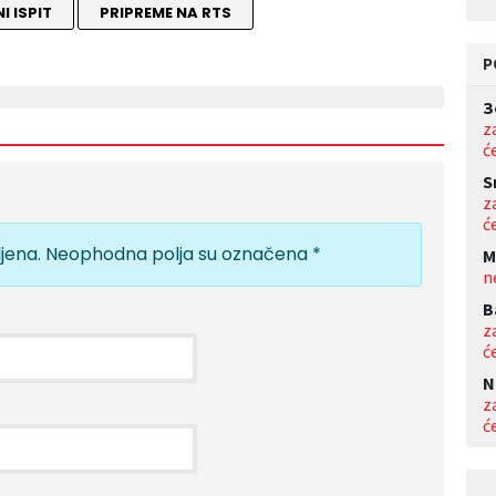
I ISPIT
PRIPREME NA RTS
P
З
z
ć
S
z
ć
jena.
Neophodna polja su označena
*
M
n
B
z
ć
N
z
ć