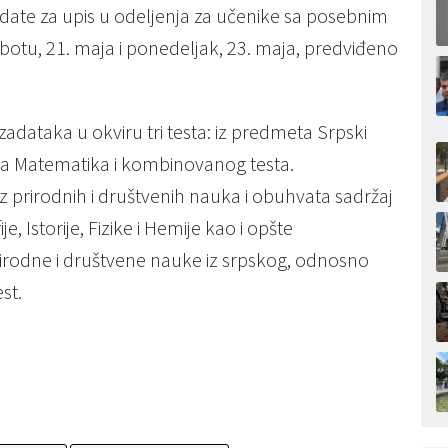
date za upis u odeljenja za učenike sa posebnim
otu, 21. maja i ponedeljak, 23. maja, predviđeno
 zadataka u okviru tri testa: iz predmeta Srpski
eta Matematika i kombinovanog testa.
z prirodnih i društvenih nauka i obuhvata sadržaj
, Istorije, Fizike i Hemije kao i opšte
rirodne i društvene nauke iz srpskog, odnosno
st.