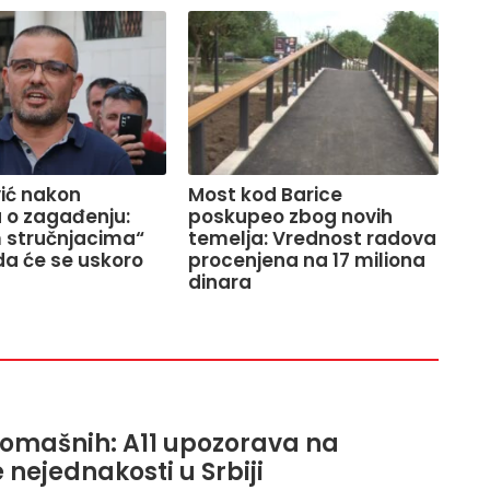
ić nakon
Most kod Barice
a o zagađenju:
poskupeo zbog novih
 stručnjacima“
temelja: Vrednost radova
da će se uskoro
procenjena na 17 miliona
dinara
iromašnih: A11 upozorava na
 nejednakosti u Srbiji