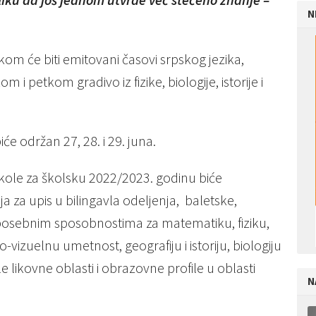
N
 će biti emitovani časovi srpskog jezika,
 petkom gradivo iz fizike, biologije, istorije i
će održan 27, 28. i 29. juna.
 škole za školsku 2022/2023. godinu biće
a za upis u bilingavla odeljenja, baletske,
 posebnim sposobnostima za matematiku, fiziku,
-vizuelnu umetnost, geografiju i istoriju, biologiju
e likovne oblasti i obrazovne profile u oblasti
N