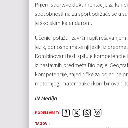
Prijem sportske dokumentacije za kandi
sposobnostima za sport održaće se u sub
je školskim kalendarom.
Učenici polažu i završni ispit rešavanjem
jezik, odnosno maternji jezik, iz predm
Кombinovani test ispituje kompetencije i
iz nastavnih predmeta Biologije, Geografije
kompetencije, zajedničke za pojedine p
maternjeg, matematike i kombinovani te
IN Medija
PODELI VEST:
TAGOVI: