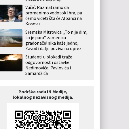
Vučić: Razmatramo da
promenimo vodotok Ibra, pa
ćemo videti šta će Albanci na
Kosovu
Sremska Mitrovica: „To nije dim,
to je para“ zamenica
gradonačelnika kaže jedno,
Zavod i dalje poziva na oprez
Studenti u blokadi traže
odgovornost i ostavke
Nedimovića, Pavlovića i
Samardžića
Podrška radu IN Medije,
lokalnog nezavisnog medija.