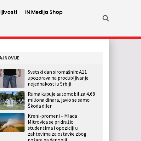
jivosti
IN Medija Shop
AJNOVIJE
Svetski dan siromašnih: A11
upozorava na produbljivanje
nejednakosti u Srbiji
Ruma kupuje automobil za 4,68
miliona dinara, javio se samo
Škoda diler
Kreni-promeni – Mlada
Mitrovica se pridružio
studentima i opoziciji u
zahtevima za ostavke zbog
požara na deponiji