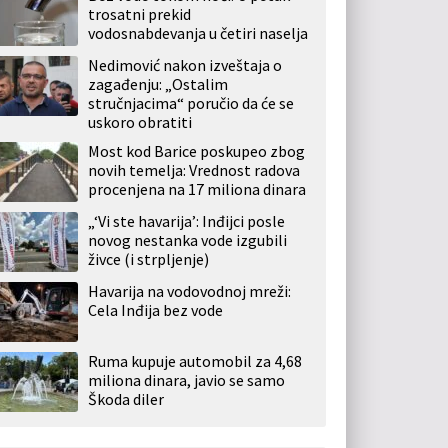
trosatni prekid
vodosnabdevanja u četiri naselja
Nedimović nakon izveštaja o
zagađenju: „Ostalim
stručnjacima“ poručio da će se
uskoro obratiti
Most kod Barice poskupeo zbog
novih temelja: Vrednost radova
procenjena na 17 miliona dinara
„‘Vi ste havarija’: Inđijci posle
novog nestanka vode izgubili
živce (i strpljenje)
Havarija na vodovodnoj mreži:
Cela Inđija bez vode
Ruma kupuje automobil za 4,68
miliona dinara, javio se samo
Škoda diler