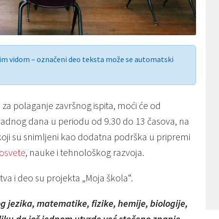
nim vidom – označeni deo teksta može se automatski
 za polaganje završnog ispita, moći će od
 radnog dana u periodu od 9.30 do 13 časova, na
ji su snimljeni kao dodatna podrška u pripremi
rosvete
, nauke i tehnološkog razvoja.
stva i deo su projekta „Moja škola“.
g jezika, matematike, fizike, hemije, biologije,
priliku da još jednom utvrde već stečeno znanje –