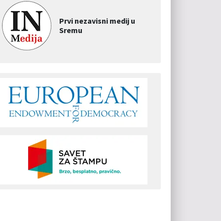
Prvi nezavisni medij u
Sremu