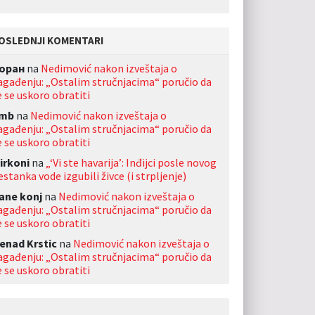
OSLEDNJI KOMENTARI
оран
na
Nedimović nakon izveštaja o
agađenju: „Ostalim stručnjacima“ poručio da
e se uskoro obratiti
mb
na
Nedimović nakon izveštaja o
agađenju: „Ostalim stručnjacima“ poručio da
e se uskoro obratiti
irkoni
na
„‘Vi ste havarija’: Inđijci posle novog
estanka vode izgubili živce (i strpljenje)
ane konj
na
Nedimović nakon izveštaja o
agađenju: „Ostalim stručnjacima“ poručio da
e se uskoro obratiti
enad Krstic
na
Nedimović nakon izveštaja o
agađenju: „Ostalim stručnjacima“ poručio da
e se uskoro obratiti