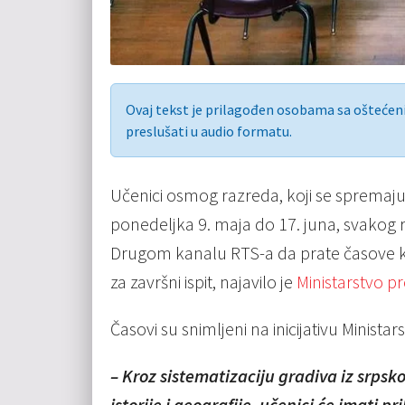
Ovaj tekst je prilagođen osobama sa ošteće
preslušati u audio formatu.
Učenici osmog razreda, koji se spremaju
ponedeljka 9. maja do 17. juna, svakog
Drugom kanalu RTS-a da prate časove ko
za završni ispit, najavilo je
Ministarstvo p
Časovi su snimljeni na inicijativu Ministar
– Kroz sistematizaciju gradiva iz srpsko
istorije i geografije, učenici će imati 