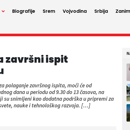
a
Biografije
Srem
Vojvodina
Srbija
Zaniml
N
 završni ispit
u
za polaganje završnog ispita, moći će od
adnog dana u periodu od 9.30 do 13 časova, na
i su snimljeni kao dodatna podrška u pripremi za
rosvete, nauke i tehnološkog razvoja. […]