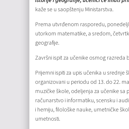
kaže se u saopštenju Ministarstva.
Prema utvrđenom rasporedu, ponedeljkom
utorkom matematike, a sredom, četvrtkom i
geografije.
Završni ispit za učenike osmog razreda bi
Prijemni ispiti za upis učenika u srednje
organizovani u periodu od 13. do 22. maj
muzičke škole, odeljenja za učenike sa
računarstvo i informatiku, scensku i audio
i hemiju, filološke nauke, umetničke škol
umetnosti.