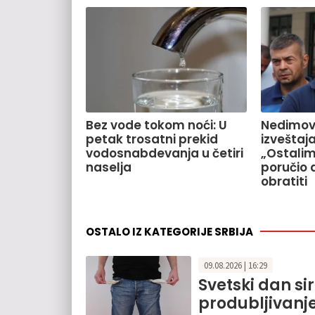
Bez vode tokom noći: U
Nedimov
petak trosatni prekid
izveštaj
vodosnabdevanja u četiri
„Ostalim
naselja
poručio 
obratiti
OSTALO IZ KATEGORIJE SRBIJA
09.08.2026 | 16:29
Svetski dan s
produbljivanje