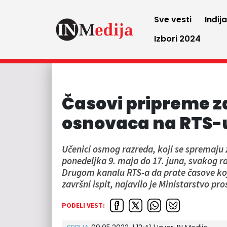
Sve vesti
Inđij
Izbori 2024
Časovi pripreme za
osnovaca na RTS-
Učenici osmog razreda, koji se spremaju 
ponedeljka 9. maja do 17. juna, svakog r
Drugom kanalu RTS-a da prate časove koj
završni ispit, najavilo je Ministarstvo p
PODELI VEST: