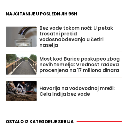
NAJČITANIJE U POSLEDNJIH 96H
Bez vode tokom noći: U petak
trosatni prekid
vodosnabdevanja u četiri
naselja
Most kod Barice poskupeo zbog
novih temelja: Vrednost radova
procenjena na 17 miliona dinara
Havarija na vodovodnoj mreži:
Cela Inđija bez vode
OSTALO IZ KATEGORIJE SRBIJA