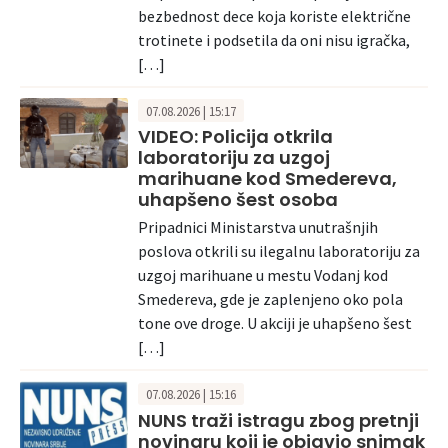
bezbednost dece koja koriste električne
trotinete i podsetila da oni nisu igračka,
[…]
07.08.2026 | 15:17
VIDEO: Policija otkrila
laboratoriju za uzgoj
marihuane kod Smedereva,
uhapšeno šest osoba
Pripadnici Ministarstva unutrašnjih
poslova otkrili su ilegalnu laboratoriju za
uzgoj marihuane u mestu Vodanj kod
Smedereva, gde je zaplenjeno oko pola
tone ove droge. U akciji je uhapšeno šest
[…]
07.08.2026 | 15:16
NUNS traži istragu zbog pretnji
novinaru koji je objavio snimak