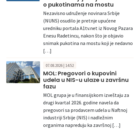
o pukotinama na mostu
Nezavisno udruženje novinara Srbije
(NUNS) osudilo je pretnje upućene
uredniku portala A1tv.net iz Novog Pazara
Enesu Radetincu, nakon što je objavio
snimak pukotina na mostu koji je nedavno
[…]
07.08.2026 | 14:52
MOL: Pregovori o kupovini
udela u NIS-u ulaze u završnu
fazu
MOL grupa je u finansijskom izveštaju za
drugi kvartal 2026. godine navela da
pregovori sa prodavcem udela u Naftnoj
industriji Srbije (NIS) i nadležnim
organima napreduju ka završnoj […]