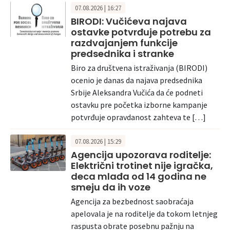
07.08.2026 | 16:27
BIRODI: Vučićeva najava
ostavke potvrđuje potrebu za
razdvajanjem funkcije
predsednika i stranke
Biro za društvena istraživanja (BIRODI)
ocenio je danas da najava predsednika
Srbije Aleksandra Vučića da će podneti
ostavku pre početka izborne kampanje
potvrđuje opravdanost zahteva te […]
07.08.2026 | 15:29
Agencija upozorava roditelje:
Električni trotinet nije igračka,
deca mlađa od 14 godina ne
smeju da ih voze
Agencija za bezbednost saobraćaja
apelovala je na roditelje da tokom letnjeg
raspusta obrate posebnu pažnju na