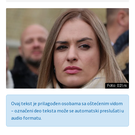
Foto: 021.rs
Ovaj tekst je prilagođen osobama sa oštećenim vidom
– označeni deo teksta može se automatski preslušati u
audio formatu.