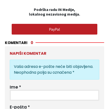
Podrška radu IN Medije,
lokalnog nezavisnog medija.
PayPal
KOMENTARI
0
NAPIŠI KOMENTAR
Vaša adresa e-pošte neće biti objavljena.
Neophodna polja su označena
*
Ime
*
E-pošta
*