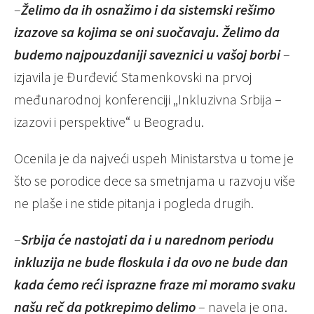
–
Želimo da ih osnažimo i da sistemski rešimo
izazove sa kojima se oni suočavaju. Želimo da
budemo najpouzdaniji saveznici u vašoj borbi
–
izjavila je Đurđević Stamenkovski na prvoj
međunarodnoj konferenciji „Inkluzivna Srbija –
izazovi i perspektive“ u Beogradu.
Ocenila je da najveći uspeh Ministarstva u tome je
što se porodice dece sa smetnjama u razvoju više
ne plaše i ne stide pitanja i pogleda drugih.
–
Srbija će nastojati da i u narednom periodu
inkluzija ne bude floskula i da ovo ne bude dan
kada ćemo reći isprazne fraze mi moramo svaku
našu reč da potkrepimo delimo
– navela je ona.