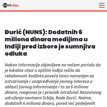
Đurić (NUNS): Dodatnih 6
miliona dinara medijima u
Inđiji pred izbore je sumnjiva
odluka
Nakon informacije objavljene na našem portalu da
je lokalna vlast u opštini Inđija rešila da
rebalansom budžeta poveća iznos namenjen za
ostvarivanje i unapređivanje javnog interesa u
oblasti javnog.informisanja i to za 6 miliona
dinara, reagovao je i pravnik istražviač Nezavisnog
udruženja novinara Srbije, Rade Đurić. Naime,
dodatnih 6 miliona dinara, pored već podeljenih