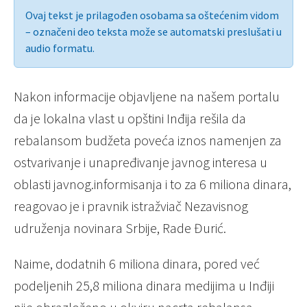
Ovaj tekst je prilagođen osobama sa oštećenim vidom
– označeni deo teksta može se automatski preslušati u
audio formatu.
Nakon informacije objavljene na našem portalu
da je lokalna vlast u opštini Inđija rešila da
rebalansom budžeta poveća iznos namenjen za
ostvarivanje i unapređivanje javnog interesa u
oblasti javnog.informisanja i to za 6 miliona dinara,
reagovao je i pravnik istražviač Nezavisnog
udruženja novinara Srbije, Rade Đurić.
Naime, dodatnih 6 miliona dinara, pored već
podeljenih 25,8 miliona dinara medijima u Inđiji