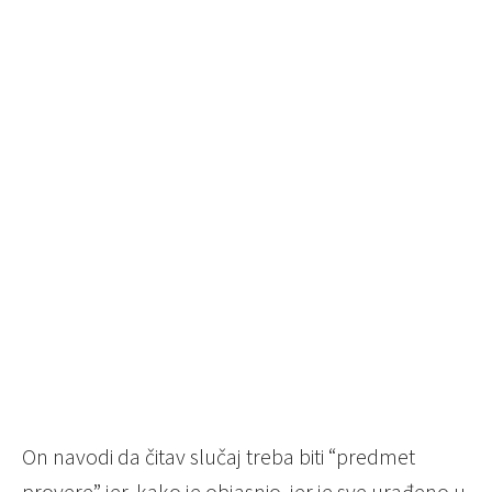
On navodi da čitav slučaj treba biti “predmet
provere” jer, kako je objasnio, jer je sve urađeno u