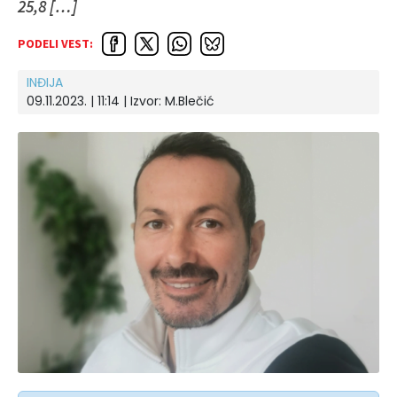
25,8 […]
PODELI VEST:
INĐIJA
09.11.2023. | 11:14
| Izvor:
M.Blečić