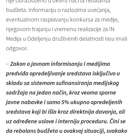
nije obrazloženo u okviru nacrta rebalansa
budžeta. Informaciju o razlozima uvećanja,
eventualnom raspisivanju konkursa za medije,
njegovom trajanju i vremenu realizacije za IN
Medija u Odeljenju društvenih delatnosti nisu imali
odgovor.
–
Zakon o javnom informisanju i medijima
predviđa opredeljivanje sredstava isključivo u
skladu sa sistemom sufinansiranja medijskog
sadržaja na jedan način, kroz veoma sporne
javne nabavke i samo 5% ukupno opredeljenih
sredstava koji bi išla kroz direktnija davanja, ali
uz određene uslove i interniju proceduru. Čini se
da rebalans budžeta u ovakvoj situaciji, svakako